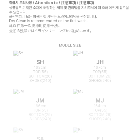
취급시 주의사항 / Attention to / 注意事项 / 注意事項
상품별로 기재된 소재에 해당하는 세탁 및 관리법을 지켜주셔야 더 오래 예쁘게 입으실
수 있습니다.
클릭앤퍼니 모든 의류는 첫 세탁은 드라이크리닝을 권장합니다.
Dry Clean is recommended on the first wash.
建议在第一次洗涤时使用干洗。
最初の洗浄ではドライクリーニングをお勧めします。
MODEL
SIZE
SH
JH
163cm
167cm
TOP(55)
TOP(55)
BOTTOM(26)
BOTTOM(26)
SHOES(240)
SHOES(240)
JM
MJ
166cm
164cm
TOP(55)
TOP(55)
BOTTOM(25)
BOTTOM(26)
SHOES(240)
SHOES(240)
SA
EJ