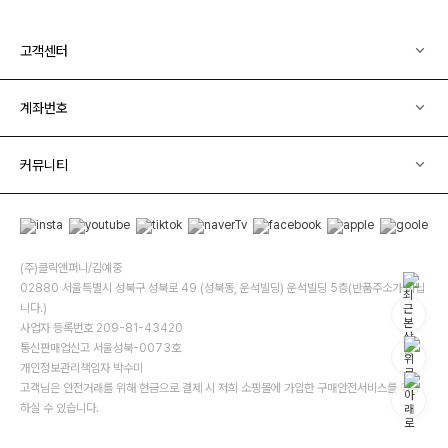
고객센터
계좌번호
커뮤니티
(주)클릭앤퍼니/김예중
02880 서울특별시 성북구 성북로 49 (성북동, 운석빌딩) 운석빌딩 5층(반품주소가 아닙
니다.)
사업자 등록번호 209-81-43420
통신판매업신고 서울성북-0073호
개인정보관리책임자 박수미
고객님은 안전거래를 위해 현금으로 결제 시 저희 소핑몰에 가입한 구매안전서비스를 이용
하실 수 있습니다.