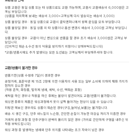
상품 교환은 동일 상품 또는 타 상품으로도 교환 가능하며, 교환시 교환배송비 6,000원은 고
객님 부담입니다.
(상품을 저희쪽에 보내는 배송비 3,000+고객님께 다시 발송되는 배송비 3,000)
상품 불량일 경우 : 동일 상품으로 교환시 클릭앤퍼니에서 왕복 운임을 모두 부담합니다.
상품 불량일 경우 : 동일 상품 외 타 상품이나 옵션 변경시 배송비 3,000원 고객님 부담입니
다.
상품 불량일 경우 : 교환이 아닌 변심으로 반품을 할 경우 초기 배송비 3,000원은 고객님 부
담입니다.
(인위적인 훼손 & 수선 등의 악용을 방지하기 위함이니 양해부탁드립니다)
*교환/반품시에도 추가 발생되는 모든 도선료는 고객님께서 부담해주셔야 합니다.
교환/반품이 불가한 경우
반품기한(상품 수령후 7일)이 경과한 경우
공정거래, 표준약관 제 15조 2항에 의한 이용자의 사용 또는 일부 소비에 의하여 재화 가치가
현저히 감소한 경우
(착용 흔적, 화장품, 탈취제 냄새, 세탁, 수선, 택훼손 포함)
세탁을 하신 경우나 착용을 하신 후에는 불량이 발견되어도 교환/반품이 불가합니다.
워싱면 종류의 제품은 워싱과정에서 옷이 살짝 돌아가는 현상이 있을 수 있습니다.
피팅만 해보신 경우라도 상품이 훼손된 경우(구김,늘어남,보풀)는 불가합니다.
배송 시 생긴 구김, 단추 바느질의 느슨함, 간단한 손질이 가능한 마감실 처리가 미흡한 경우
거래처 공정 과정 중 단추구멍이 완벽히 뚫리지 않은 경우 (가위로 간단하게 구멍을 내주신 뒤
착용 부탁드립니다)
워싱 과정 중 발생하는 냄새와 단추 위치를 나타내는 초크 자국이 남은 경우