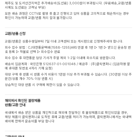
제주도 및 도서산간지역은 추가배송비(도선료) 3,000원이 부과됩니다. (무료배송,교환/반품
시에도 도선료는 고객님 부담)
모든 배송 과정은 CCTV로 촬영 후 출고 진행되고 있어 상품을 고의적으로 훼손하시는 경우
확인이 가능하며 교환/반품 처리 절대 불가합니다.
교환/반품 신청
교환/반품은 상품수령일부터 7일 이내 고객센터 또는 게시판으로 신청해주셔야 합니다.
회수 접수 방법 : CJ대한통운택배(1588-1255)ARS 연결 후 1번 ▷ 1번 ▷ 받으신 운송장 번
호 등록 ▷ 착불로 선택 ▷ 회수접수 완료
회수 접수 후 대한통운 담당 기사가 주말 제외 1-2일 이내에 회수지로 방문합니다.
배송비 입금계좌 : 국민은행 512637-01-001048 / 예금주 : (주)클릭앤퍼니 (입금자명 옆
에 휴대폰 뒷번호 4자리 기재 요청)
대량 구매 후 반품 시 반품 수거 비용이 1만원 이상 추가 부과될 수 있습니다. (30만원 이상 주
문건/상품 개수 70% 이상 반품 시)
상습적인 대량 반품 시 구매에 제한이 있을 수 있습니다.
해외에서 확인된 불량제품
반품/교환 안내
국내에서 배송 받은 상품을 개인적으로 해외에 전달하신 후 불량제품으로 확인되었을 경우,
해당 제품이 클릭앤퍼니로 도착된 후에 교환/반품 처리가 가능하며, 클릭앤퍼니에서는 국내택
배비에 한해서 운송비를 부담 합니다
교환운임 안내