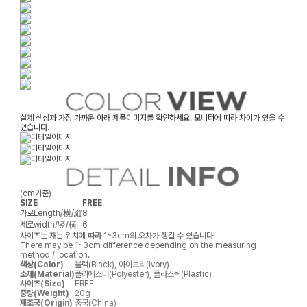
실제 색상과 가장 가까운 아래 제품이미지를 확인하세요! 모니터에 따라 차이가 있을 수
있습니다.
(cm기준)
SIZE
FREE
가로
Length/横/縦
8
세로
width/竖/横
6
사이즈는 재는 위치에 따라 1~3cm의 오차가 생길 수 있습니다.
There may be 1~3cm difference depending on the measuring
method / location.
색상(Color)
블랙(Black), 아이보리(Ivory)
소재(Material)
폴리에스터(Polyester), 플라스틱(Plastic)
사이즈(Size)
FREE
중량(Weight)
20g
제조국(Origin)
중국(China)