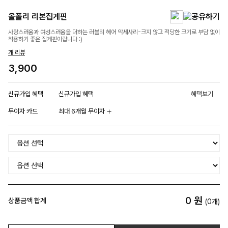
올폴리 리본집게핀
사랑스러움과 여성스러움을 더하는 러블리 헤어 악세사리-크지 않고 적당한 크기로 부담 없이
착용하기 좋은 집게핀이랍니다 :)
개 리뷰
3,900
신규가입 혜택
신규가입 혜택
혜택보기
무이자 카드
최대 6개월 무이자
0
원
상품금액 합계
(
0
개)