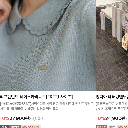
리프펜던트 레이스카라니트[FREE,L사이즈]
밍디아 레터링맨투
[스테디👑재주문BEST]사랑스러움 가득 담은 카라 니트에 펜던트 포인트
[활용도높은🤍]심플한 
까지 톡-톡 얼굴을 밝혀주는 컬러와 함께 해요-
반바지 조합으로 꾸안꾸 
용감에 캐주얼한 감성까지
10%
27,900
원
10%
34,900
원
30,900
3