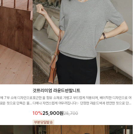
갓프리미엄 라운드반팔니트
에 7부 소매 디자인으로
포근한 울 함유 소재로 가볍고 부드럽게 착용되며, 베이직한 디자인으로 어
로운 핏으로 단독은 물론
디에나 자연스럽게 어우러집니다✨ 단정한 라운드넥과 편안한 핏으로 단독
츠입니다🤍
은 물론 아우터 속 이너까지 활용도 높게 즐기기 좋은 니트예요
10%
25,900
원
28,700