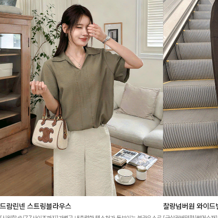
찰랑넘버원 와이드밴
드람린넨 스트링블라우스
[군살커버만점/썸머소재]