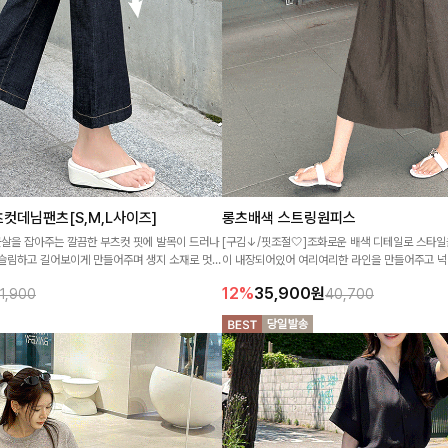
컷데님팬츠[S,M,L사이즈]
롱츠배색 스트링원피스
군살을 잡아주는 깔끔한 부츠컷 핏에 발목이 드러나
[구김↓/핏조절🤍]조화로운 배색 디테일로 스타일
 슬림하고 길어보이게 만들어주며 생지 소재로 멋을
이 내장되어있어 여리여리한 라인을 만들어주고 
지 갖췄어요:)
12%
35,900
원
1,900
40,700