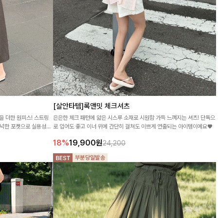
[살안타템]록앤밋 체크셔츠
을 더한 원피스! 스트링
은은한 체크 패턴에 얇은 시스루 소재로 시원함 가득 느껴지는 셔츠! 단독으
넉넉한 포켓으로 실용성까
로 입어도 좋고 이너 위에 간단히 걸쳐도 이쁘게 연출되는 아이템이에요♥
18%
19,900
원
24,200