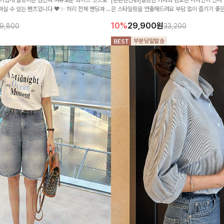
실 수 있는 팬츠입니다 🖤✨ 허리 전체 밴딩과 스
은 스타일링을 연출해드려요 부담 없이 즐기기 좋
는 착용감을 더해드려요!
나 손쉽게 매치됩니다
10%
29,900
원
9,800
33,200