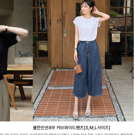
쿨한린넨8부 커브와이드팬츠[S,M,L사이즈]
 하나만 입어도 완성도 높
[벌룬핏/한여름까지]가볍고 시원한 린넨 혼방 소재로 한여름까지 쾌적하게