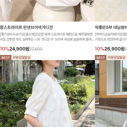
함스트라이프 린넨브이넥가디건
딱좋은5부 데님반바지
[통기성우수🧊/리오셀소재]은은한 배색 스트라이프 패턴으로 캐주얼하면
[허벅지군살커버/히든밴딩
서도 산뜻한 무드 살려주는 니트 가디건 💛 브이넥 라인에 슬림하게 떨어지
기장으로 편안하게 즐기기
는 핏 더해져 단독으로도 여리하고 세련되게 입어져요-
주얼하면서도 트렌디한 
10%
24,900
원
10%
26,900
원
27,600
2