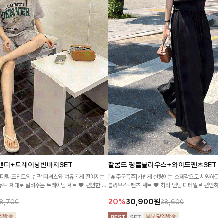
맨티+트레이닝반바지SET
팔롬드 링클블라우스+와이드팬츠SET
레터링 포인트의 반팔 티셔츠와 여유롭게 떨어지는
[🔥주문폭주]가볍게 살랑이는 소재감으로 시원하
무드 제대로 살려주는 트레이닝 세트 🖤 편안한 착
블라우스+팬츠 세트 🖤 허리 밴딩 디테일로 편안
 더해져 데일리하게 손이 자주 가요
잡아주어 꾸안꾸 무드로 멋스럽게 완성!
20%
30,900
원
8,700
38,600