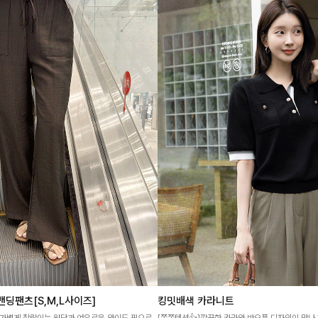
딩팬츠[S,M,L사이즈]
킹밋배색 카라니트
가볍게 찰랑이는 원단과 여유로운 와이드 핏으로
[쫀쫀텐션👍]깔끔한 카라와 반오픈 디자인이 만나