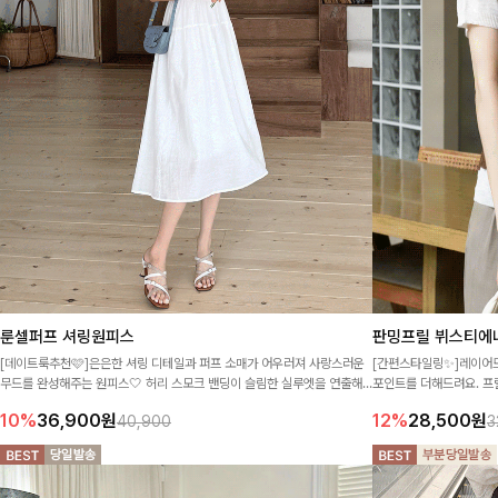
룬셀퍼프 셔링원피스
판밍프릴 뷔스티에
[데이트룩추천🩷]은은한 셔링 디테일과 퍼프 소매가 어우러져 사랑스러운
[간편스타일링✨]레이어드
무드를 완성해주는 원피스🤍 허리 스모크 밴딩이 슬림한 실루엣을 연출해
포인트를 더해드려요. 프
주며, 자연스럽게 퍼지는 플레어 라인으로 여성스럽고 편안하게 즐기기 좋
서도 코디 고민 없이 입기
10%
36,900
원
12%
28,500
원
40,900
3
아요