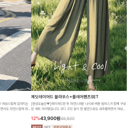
제딧레이어드 블라우스+플레어팬츠SET
고 여성스럽게 입어지는
[완성도높은💗]레이어드한 듯 자연스러운 나시와 버튼 원피스가 함께 구성
하면서도 자연스럽게 라인
된 세트 아이템입니다. 코디 고민 없이 한 벌만으로도 내추럴하면서 여성스
러운 썸머룩 완성!
12%
43,900
원
49,800