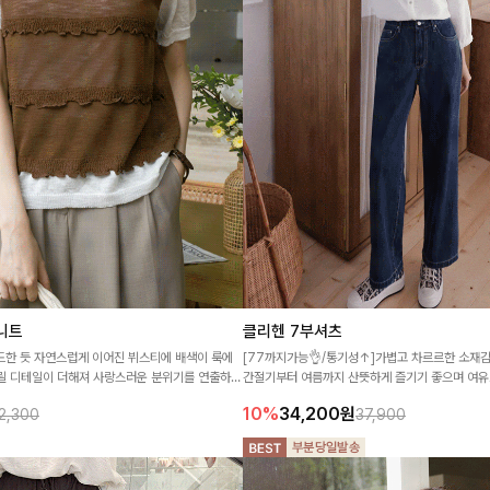
니트
클리헨 7부셔츠
한 듯 자연스럽게 이어진 뷔스티에 배색이 룩에
[77까지가능👌/통기성↑]가볍고 차르르한 소재감
릴 디테일이 더해져 사랑스러운 분위기를 연출하면
간절기부터 여름까지 산뜻하게 즐기기 좋으며 여유
 좋은 아이템🤍
아우터처럼 걸쳐 입기에도 활용도 높은 데일리 셔
10%
34,200
원
2,300
37,900