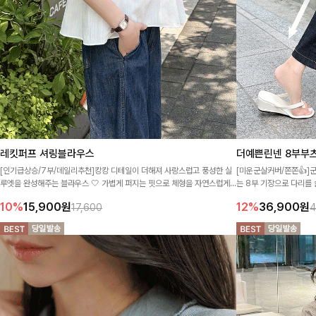
레킷퍼프 셔링블라우스
더예쁜린넨 8부부츠
[인기급상승/7부/데일리추천]캉캉 디테일이 더해져 사랑스럽고 풍성한 실
[미운군살커버/쫀쫀👍]
루엣을 완성해주는 블라우스 🤍 가볍게 퍼지는 핏으로 체형을 자연스럽게
는 8부 기장으로 다리를
커버해주며 여성스럽게 즐기기 좋아요 ✨
더한 데님팬츠에요~!
10%
15,900
원
12%
36,900
원
17,600
4