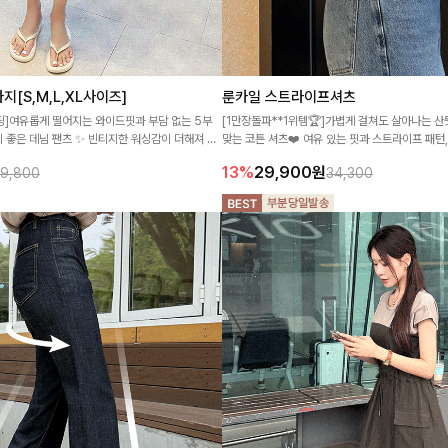
[S,M,L,XL사이즈]
룬카일 스트라이프셔츠
]여유롭게 떨어지는 와이드핏과 부담 없는 5부
[1만장돌파**1위템🏆]가볍게 걸쳐도 살아나는 산
 좋은 데님 팬츠 ✨ 빈티지한 워싱감이 더해져 캐
맞는 코튼 셔츠❤️ 여유 있는 핏과 스트라이프 패
무드로 연출
데일리 코디에 부담 없이 매치된답니다:)
13%
29,900
원
9,800
34,300