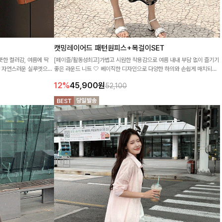
캣밍레이어드 패턴원피스+목걸이SET
뜻한 컬러감, 여름에 딱
[페이즐/활동성최고]가볍고 시원한 착용감으로 여름 내내 부담 없이 즐기기
턴, 자연스러운 실루엣으로
좋은 라운드 니트 🤍 베이직한 디자인으로 다양한 하의와 손쉽게 매치되어
데일리하게 활용하기 좋아요 ✨
12%
45,900
원
52,100