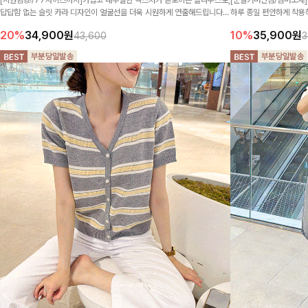
[시원함🧊/77사이즈까지]가볍고 내추럴한 텍스처가 돋보이는 블라우스로,
하루 종일 편안하게 착용하
답답함 없는 슬릿 카라 디자인이 얼굴선을 더욱 시원하게 연출해드립니다
트링 디테일로 안정감 있
🤍🌿
10%
35,900
원
20%
34,900
원
3
43,600