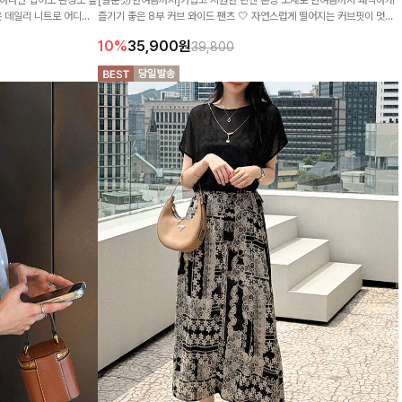
은 데일리 니트로 어디에
즐기기 좋은 8부 커브 와이드 팬츠 🤍 자연스럽게 떨어지는 커브핏이 멋스
러운 실루엣을 연출해줘요 ✨
10%
35,900
원
39,800