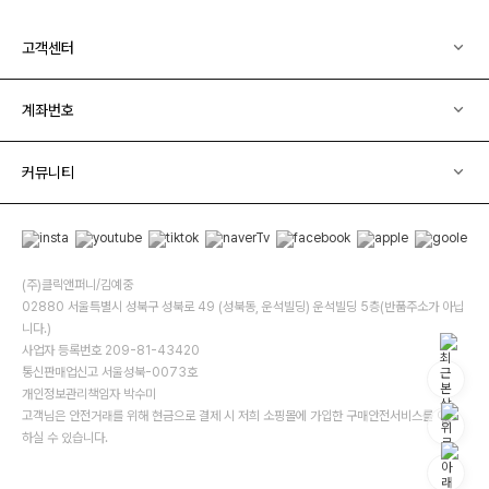
고객센터
계좌번호
커뮤니티
(주)클릭앤퍼니/김예중
02880 서울특별시 성북구 성북로 49 (성북동, 운석빌딩) 운석빌딩 5층(반품주소가 아닙
니다.)
사업자 등록번호 209-81-43420
통신판매업신고 서울성북-0073호
개인정보관리책임자 박수미
고객님은 안전거래를 위해 현금으로 결제 시 저희 소핑몰에 가입한 구매안전서비스를 이용
하실 수 있습니다.