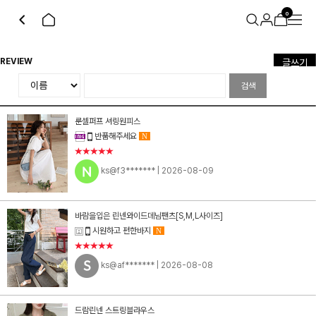
0
REVIEW
글쓰기
검색
룬셀퍼프 셔링원피스
반품해주세요
N
★★★★★
ks@f3*******
| 2026-08-09
바람을입은 린넨와이드데님팬츠[S,M,L사이즈]
시원하고 편한바지
N
★★★★★
ks@af*******
| 2026-08-08
드람린넨 스트링블라우스