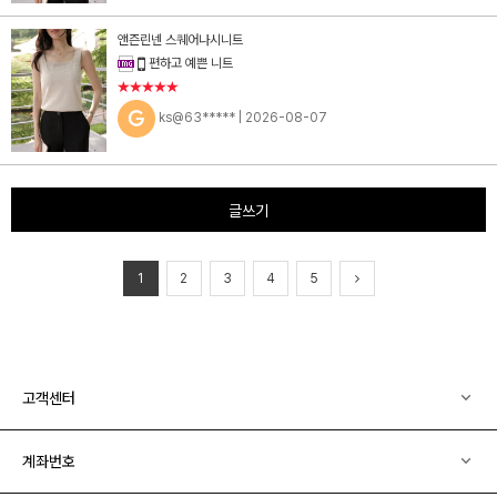
앤즌린넨 스퀘어나시니트
편하고 예쁜 니트
★★★★★
ks@63*****
| 2026-08-07
글쓰기
1
2
3
4
5
고객센터
계좌번호