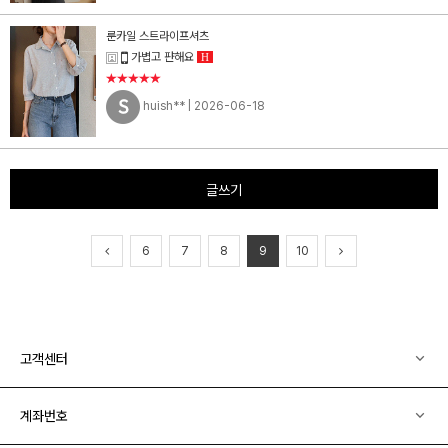
룬카일 스트라이프셔츠
가볍고 퍈해요
H
★★★★★
huish**
| 2026-06-18
글쓰기
6
7
8
9
10
고객센터
계좌번호