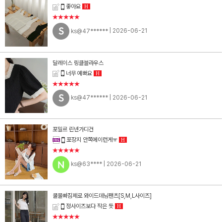
좋아요
H
★★★★★
ks@47******
| 2026-06-21
달레이스 링클블라우스
너무 예뻐요
H
★★★★★
ks@47******
| 2026-06-21
포밀르 린넨가디건
포장지 안쪽에이런게ㅠ
H
★★★★★
ks@63****
| 2026-06-21
쿨물빠짐제로 와이드데님팬츠[S,M,L사이즈]
정사이즈보다 작은 듯
H
★★★★★