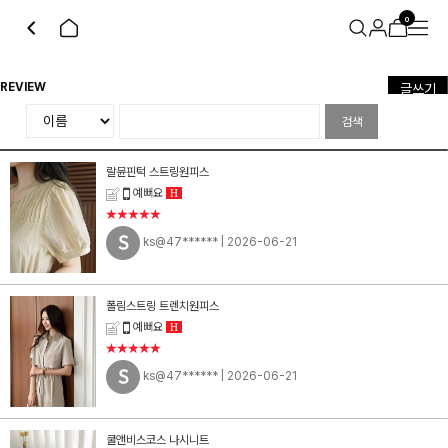
0
REVIEW
글쓰기
검색
랄뮨핀턱 스트링원피스
예뻐요
H
★★★★★
ks@47******
| 2026-06-21
폴림스트링 트렌치원피스
예뻐요
H
★★★★★
ks@47******
| 2026-06-21
쿨앤비스코스 나시니트