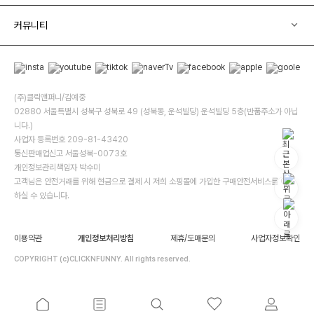
커뮤니티
(주)클릭앤퍼니/김예중
02880 서울특별시 성북구 성북로 49 (성북동, 운석빌딩) 운석빌딩 5층(반품주소가 아닙
니다.)
사업자 등록번호 209-81-43420
통신판매업신고 서울성북-0073호
개인정보관리책임자 박수미
고객님은 안전거래를 위해 현금으로 결제 시 저희 소핑몰에 가입한 구매안전서비스를 이용
하실 수 있습니다.
이용약관
개인정보처리방침
제휴/도매문의
사업자정보확인
COPYRIGHT (c)CLICKNFUNNY. All rights reserved.