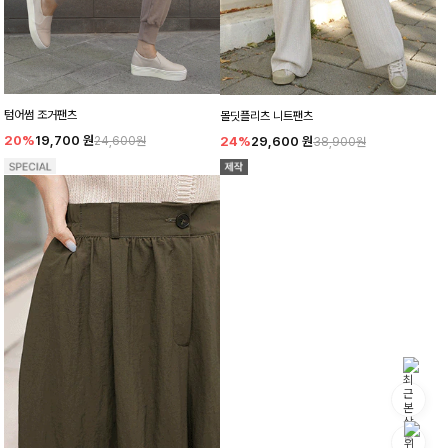
텀어썸 조거팬츠
몰딧플리츠 니트팬츠
20%
19,700
원
24%
29,600
원
24,600원
38,900원