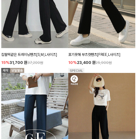
포기못해 부츠컷팬츠[FREE,L사이즈]
찹쌀떡같은 트레이닝팬츠[S,M,L사이즈]
10%
23,400
원
15%
31,700
원
25,900원
37,200원