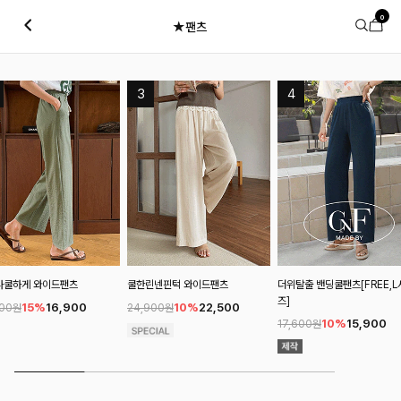
0
★팬츠
쿨한린넨핀턱 와이드팬츠
더위탈출 밴딩쿨팬츠[FREE,L사이
찰랑후들 쿨와이드팬
즈]
10%
22,500
10%
29
24,900원
32,900원
10%
15,900
17,600원