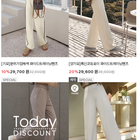
[양기모]폭신코듀로이 와이드트레이닝팬츠
[기모]분위기업배색 와이드트레이닝팬츠
20%
29,600
원
10%
29,700
원
36,900원
32,900원