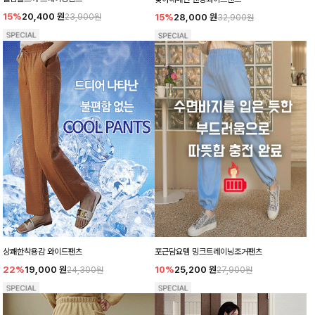
15%
20,400
원
15%
28,000
원
23,900원
32,900원
포근담요템 밍크트레이닝조거팬츠
상쾌한착용감 와이드팬츠
10%
25,200
원
22%
19,000
원
27,900원
24,300원