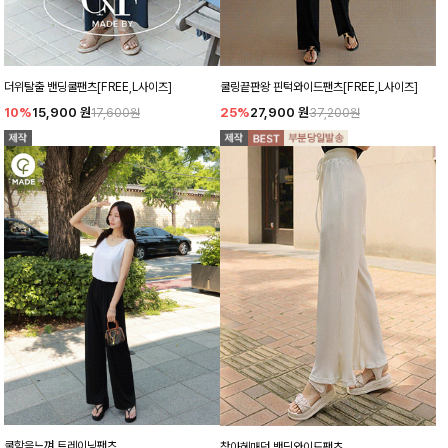
더위탈출 밴딩쿨팬츠[FREE,L사이즈]
쿨링끝판왕 핀턱와이드팬츠[FREE,L사이즈]
10%
15,900
원
25%
27,900
원
17,600원
37,200원
쿨함을느껴 트레이닝팬츠
찾아헤매던 밴딩와이드팬츠