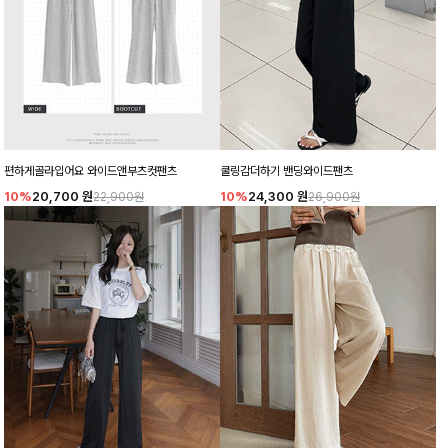
편하게골라입어요 와이드앤부츠컷팬츠
쿨링감더하기 밴딩와이드팬츠
10%
20,700
원
10%
24,300
원
22,900원
26,900원