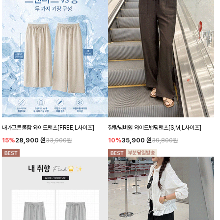
내가고른쿨함 와이드팬츠[FREE,L사이즈]
찰랑넘버원 와이드밴딩팬츠[S,M,L사이즈]
15%
28,900
원
10%
35,900
원
33,900원
39,800원