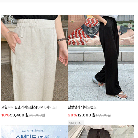
고퀄리티 린넨와이드팬츠[S,M,L사이즈]
찰랑냉기 와이드팬츠
10%
59,400
원
30%
12,600
원
65,900원
17,900원