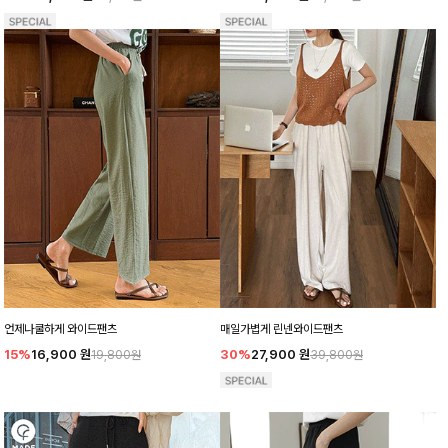
언제나쿨하게 와이드팬츠
매일가볍게 린넨와이드팬츠
15%
16,900
원
30%
27,900
원
19,800원
39,800원