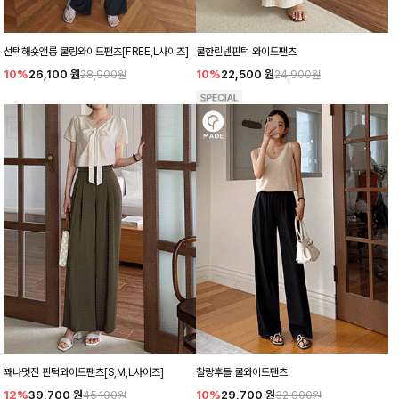
선택해숏앤롱 쿨링와이드팬츠[FREE,L사이즈]
쿨한린넨핀턱 와이드팬츠
10%
26,100
원
10%
22,500
원
28,900원
24,900원
꽤나멋진 핀턱와이드팬츠[S,M,L사이즈]
찰랑후들 쿨와이드팬츠
12%
39,700
원
10%
29,700
원
45,100원
32,900원