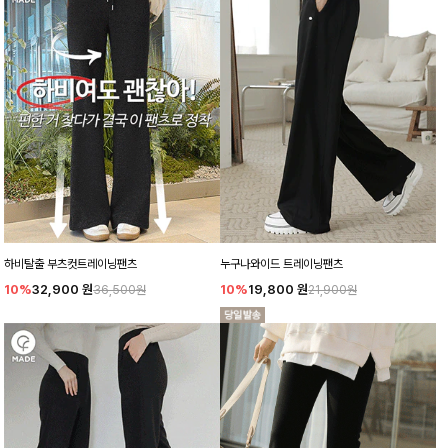
하비탈출 부츠컷트레이닝팬츠
누구나와이드 트레이닝팬츠
10%
32,900
원
10%
19,800
원
36,500원
21,900원