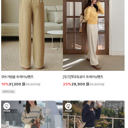
앗뜨거덤블 트레이닝팬츠
[밍크]핫코듀로이 트레이닝팬츠
15%
31,300
원
25%
29,900
원
36,800원
39,800원