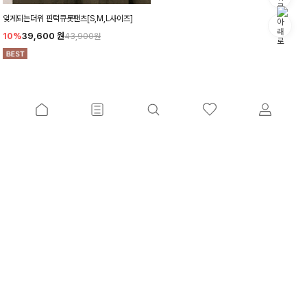
잊게되는더위 핀턱큐롯팬츠[S,M,L사이즈]
10%
39,600
원
43,900원
고객센터
계좌번호
커뮤니티
(주)클릭앤퍼니/김예중
02880 서울특별시 성북구 성북로 49 (성북동, 운석빌딩) 운석빌딩 5층(반품주소가 아닙
니다.)