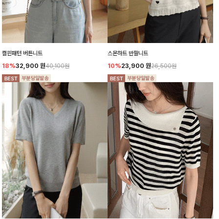
캘핀패턴 버튼니트
스몬하트 반팔니트
18%
32,900
원
10%
23,900
원
40,100원
26,500원