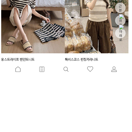
웅스트라이프 펜던트니트
톡비스코스 펀칭카라니트
10%
26,100
원
10%
32,400
원
28,900원
35,900원