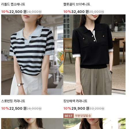
리돌드 캡소매니트
캘릇골지 브이넥니트
10%
22,500
원
10%
32,400
원
24,900원
35,900원
스롯펀칭 카라니트
킹밋배색 카라니트
10%
22,500
원
10%
29,900
원
24,900원
33,200원