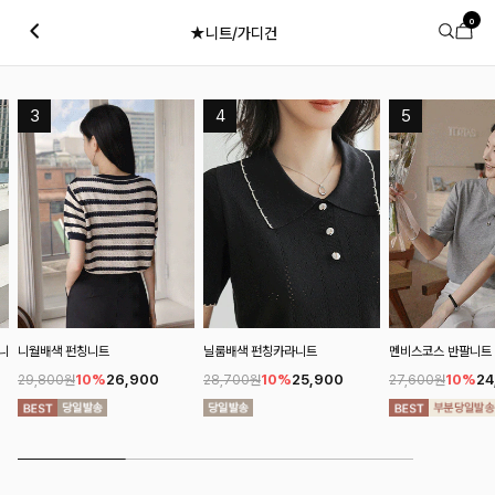
0
★니트/가디건
니
니월배색 펀칭니트
닐룸배색 펀칭카라니트
멘비스코스 반팔니트
10%
26,900
10%
25,900
10%
24
29,800원
28,700원
27,600원