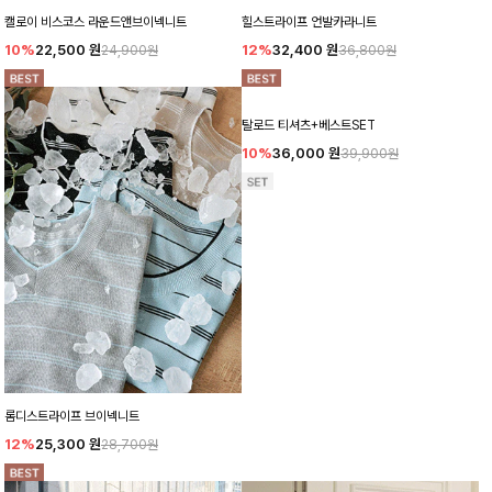
캘로이 비스코스 라운드앤브이넥니트
힐스트라이프 언발카라니트
10%
22,500
원
12%
32,400
원
24,900원
36,800원
탈로드 티셔츠+베스트SET
10%
36,000
원
39,900원
롬디스트라이프 브이넥니트
12%
25,300
원
28,700원