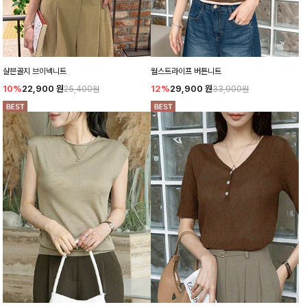
샬븐골지 브이넥니트
월스트라이프 버튼니트
10%
22,900
원
12%
29,900
원
25,400원
33,900원