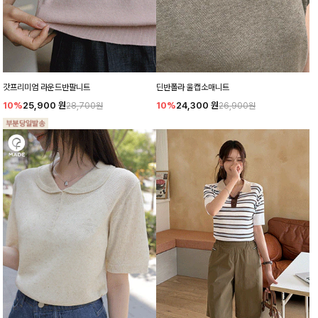
갓프리미엄 라운드반팔니트
딘반폴라 울캡소매니트
10%
25,900
원
10%
24,300
원
28,700원
26,900원