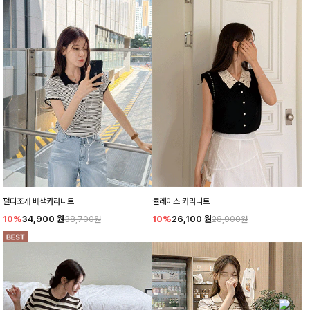
펄디조개 배색카라니트
뮬레이스 카라니트
10%
34,900
원
10%
26,100
원
38,700원
28,900원