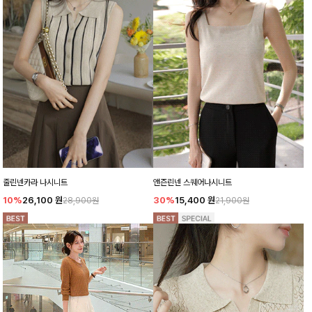
줄린넨카라 나시니트
앤즌린넨 스퀘어나시니트
10%
26,100
원
30%
15,400
원
28,900원
21,900원