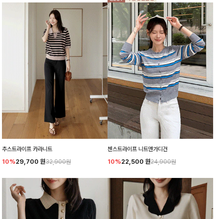
추스트라이프 카라니트
첸스트라이프 니트앤가디건
10%
29,700
원
10%
22,500
원
32,900원
24,900원