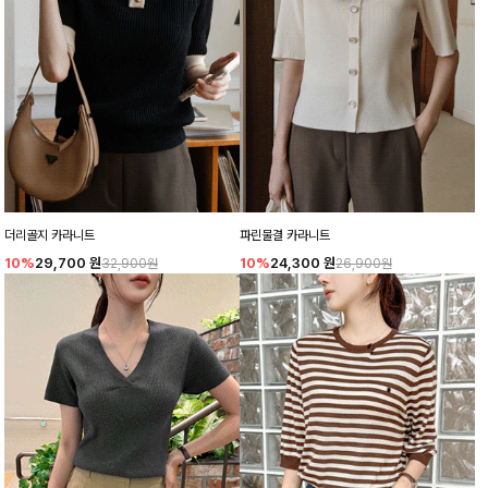
더리골지 카라니트
파린물결 카라니트
10%
29,700
원
10%
24,300
원
32,900원
26,900원