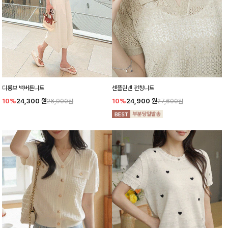
디롱브 백버튼니트
센플린넨 펀칭니트
10%
24,300
원
10%
24,900
원
26,900원
27,600원