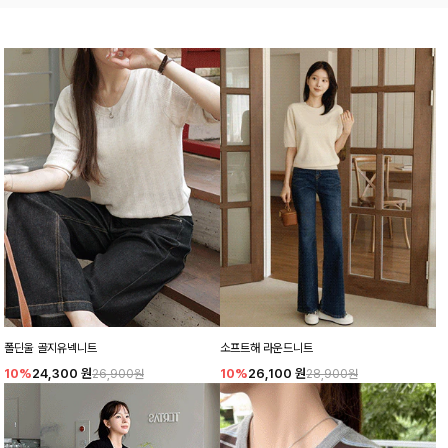
폴딘울 골지유넥니트
소프트해 라운드니트
10%
24,300
원
10%
26,100
원
26,900원
28,900원