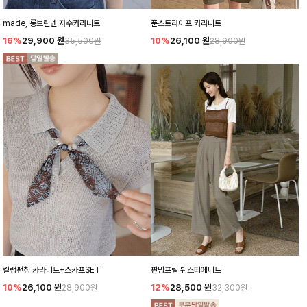
made, 롱브린넨 자수카라니트
푼스트라이프 카라니트
16%
29,900
원
10%
26,100
원
35,500원
28,900원
킬랭펀칭 카라니트+스카프SET
판밍프릴 뷔스티에니트
10%
26,100
원
12%
28,500
원
28,900원
32,300원