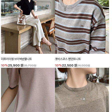
더프리미엄 브이넥반팔니트
겟비스코스 펜던트니트
10%
25,900
원
10%
22,500
원
28,700원
24,900원