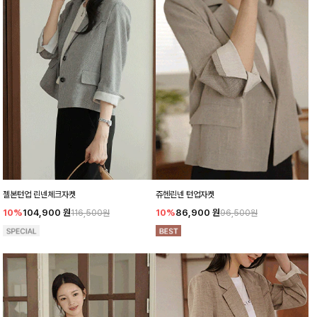
젤본턴업 린넨체크자켓
쥬헨린넨 턴업자켓
10%
104,900
원
10%
86,900
원
116,500원
96,500원