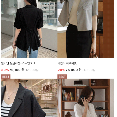
팰미안 싱글자켓+스트랩SET
미젠느 자수자켓
30%
79,100
원
20%
75,900
원
112,900원
94,800원