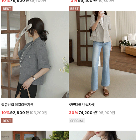
10%
79,900
원
13%
96,400
원
88,700원
110,800원
젤뷰턴업 테일러드자켓
캣민더블 반팔자켓
10%
92,900
원
30%
74,200
원
103,200원
105,900원