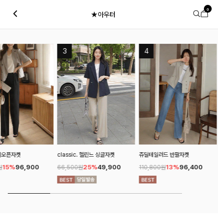
0
★아우터
classic. 헬린느 싱글자켓
쥬딜테일러드 반팔자켓
필밋스트링 후드베스
25%
49,900
13%
96,400
15%
24
66,500원
110,800원
29,200원