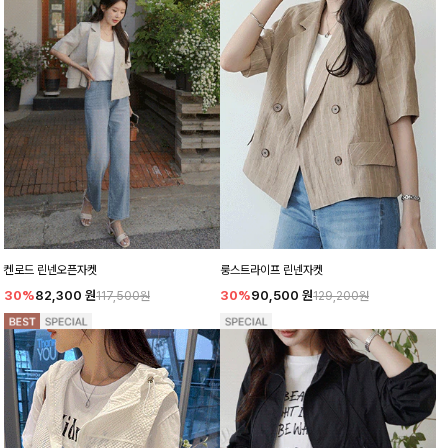
켄로드 린넨오픈자켓
룽스트라이프 린넨자켓
30%
82,300
원
30%
90,500
원
117,500원
129,200원