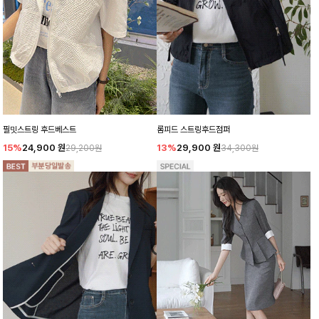
필밋스트링 후드베스트
롬피드 스트링후드점퍼
15%
24,900
원
13%
29,900
원
29,200원
34,300원