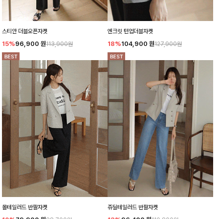
스티안 더블오픈자켓
엔크릿 턴업더블자켓
15%
96,900
원
18%
104,900
원
113,900원
127,900원
몰테일러드 반팔자켓
쥬딜테일러드 반팔자켓