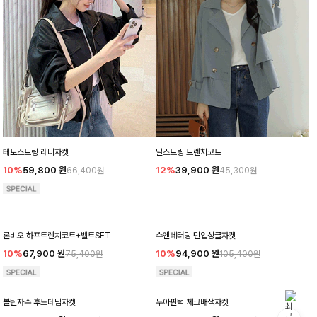
테토스트링 레더자켓
딜스트링 트렌치코트
10%
59,800
원
12%
39,900
원
66,400원
45,300원
론비오 하프트렌치코트+벨트SET
슈엔레터링 턴업싱글자켓
10%
67,900
원
10%
94,900
원
75,400원
105,400원
볼틴자수 후드데님자켓
두아핀턱 체크배색자켓