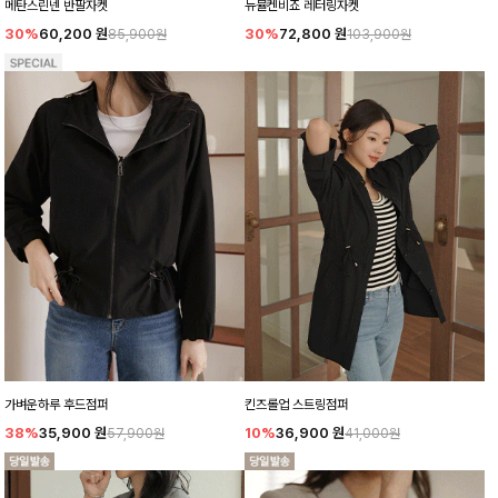
메탄스린넨 반팔자켓
뉴뮬켄비죠 레터링자켓
30%
60,200
원
30%
72,800
원
85,900원
103,900원
가벼운하루 후드점퍼
킨즈롤업 스트링점퍼
38%
35,900
원
10%
36,900
원
57,900원
41,000원