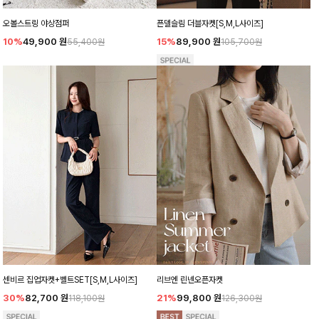
오볼스트링 야상점퍼
픈델슬림 더블자켓[S,M,L사이즈]
10%
49,900
원
15%
89,900
원
55,400원
105,700원
센비르 집업자켓+벨트SET[S,M,L사이즈]
리브엔 린넨오픈자켓
30%
82,700
원
21%
99,800
원
118,100원
126,300원