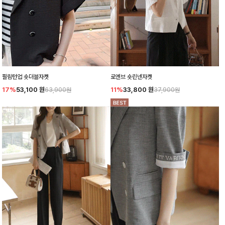
필림턴업 숏더블자켓
로엔브 숏린넨자켓
17%
53,100
원
11%
33,800
원
63,900원
37,900원