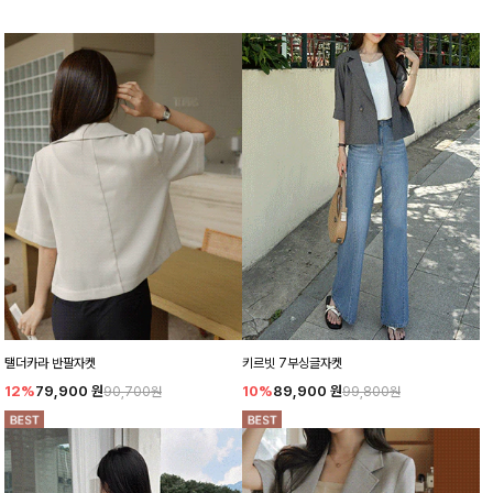
탤더카라 반팔자켓
키르빗 7부싱글자켓
12%
79,900
원
10%
89,900
원
90,700원
99,800원