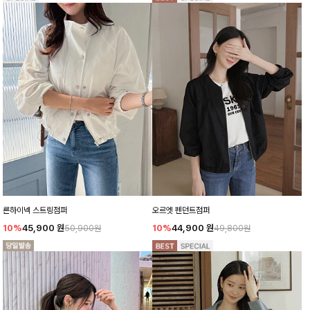
른하이넥 스트링점퍼
오르엣 펜던트점퍼
10%
45,900
원
10%
44,900
원
50,900원
49,800원