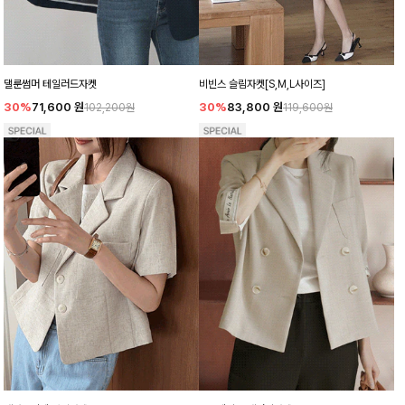
댈룬썸머 테일러드자켓
비빈스 슬림자켓[S,M,L사이즈]
30%
71,600
원
30%
83,800
원
102,200원
119,600원