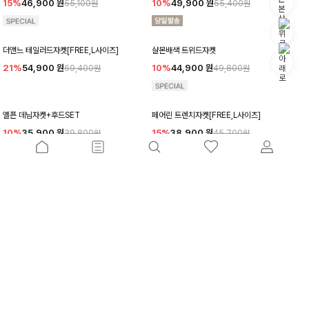
15%
46,900
원
10%
49,900
원
55,100원
55,400원
더앤느 테일러드자켓[FREE,L사이즈]
샬몬배색 트위드자켓
21%
54,900
원
10%
44,900
원
69,400원
49,800원
옐픈 데님자켓+후드SET
페어린 트렌치자켓[FREE,L사이즈]
10%
35,900
원
15%
38,900
원
39,800원
45,700원
첸로브 카라레더자켓
베릿턴업 테일러드자켓
11%
49,800
원
10%
89,900
원
55,900원
99,800원
젠본카라 레더자켓
패밋데님배색 트위드자켓
10%
56,900
원
10%
45,800
원
63,200원
50,800원
더보기