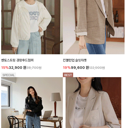
벤토스트링 경량후드점퍼
킨멜턴업 슬릿자켓
15%
32,900
원
19%
99,600
원
38,700원
122,900원