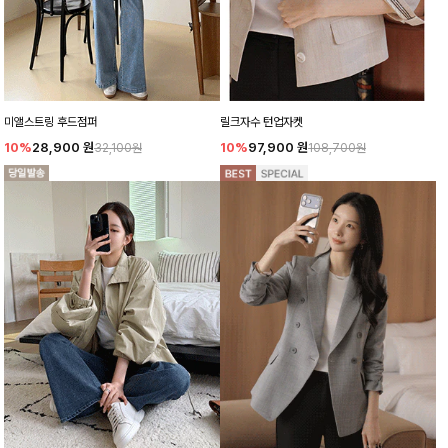
미앨스트링 후드점퍼
릴크자수 턴업자켓
10%
28,900
원
10%
97,900
원
32,100원
108,700원