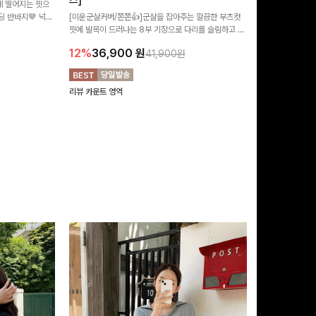
즈]
 떨어지는 핏으
[MADE/후기인
 반바지🤎 넉넉
[미운군살커버/쫀쫀👍]군살을 잡아주는 깔끔한 부츠컷
직하지만 부츠컷으
여행룩까지 활용도
핏에 발목이 드러나는 8부 기장으로 다리를 슬림하고 길
로 하루종일 편안
20%
29,9
어보이게 만들어주며 생지 소재로 멋을 더한 데님팬츠에
12%
36,900
원
41,900원
요~!
리뷰 카운트 영역
리뷰 카운트 영역