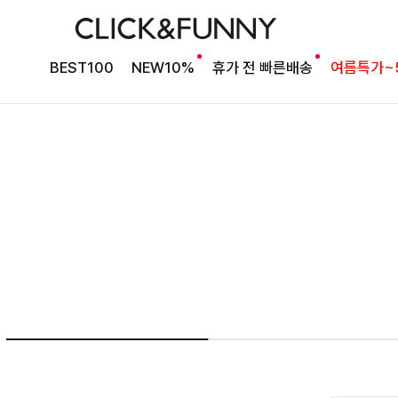
여름의 끝을 완성할
BEST100
NEW10%
휴가 전 빠른배송
여름특가~
감각적인 원피스
셀퍼프 셔링원피스