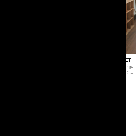
블라우스
제딧레이어드 블라우스+플레어팬츠SET
스퀘어넥]입체감 있는 링클 엠보 텍스
[완성도높은💗]레이어드한 듯 자연스러운 나시와 버튼
라우스- 여유로운 실루엣과 물결 짜임
원피스가 함께 구성된 세트 아이템입니다. 코디 고민 없
더해져 편안하면서도 여성스러운 무드를
이 한 벌만으로도 내추럴하면서 여성스러운 썸머룩 완성!
00
원
12%
43,900
원
34,800원
49,800원
리뷰 카운트 영역