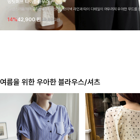
밍팃퍼프 타이블라우스
[고급스러움/하객룩추천💎]여성스러운 브이넥 라인과 타이 디테일이 어우러져 우아한 무드를 
라우스 🤍 여유로운 7부 소매로 편안하게 착용되며 데일리룩부터 출근룩, 하객룩까지 세련된
14%
42,900
원
49,800원
기 좋은 아이템이에요
여름을 위한 우아한 블라우스/셔츠