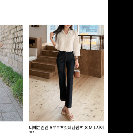
더예쁜린넨 8부부츠컷데님팬츠[S,M,L사이
급속쿨링효과 