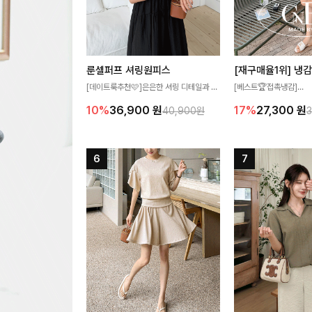
룬셀퍼프 셔링원피스
[데이트룩추천🩷]은은한 셔링 디테일과 퍼
[베스트🏆접촉냉감]
프 소매가 어우러져 사랑스러운 무드를 완
여름에도 무더위 걱정할 
10%
36,900
원
17%
27,300
원
40,900원
성해주는 원피스🤍 허리 스모크 밴딩이 슬
고 가벼운 소재감으로 
림한 실루엣을 연출해주며, 자연스럽게 퍼
즐기실 수 있는 니트랍니
지는 플레어 라인으로 여성스럽고 편안하게
즐기기 좋아요