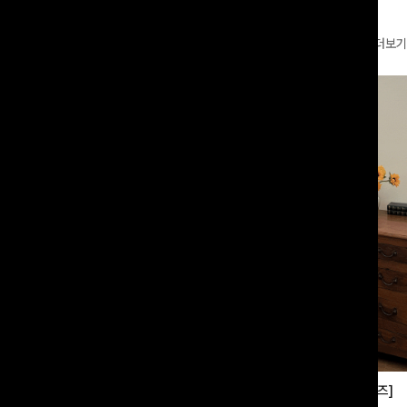
더보기
부츠컷슬랙스[S,M,L사이즈]
쿨링버튼 8부와이드팬츠[FREE,L사이즈]