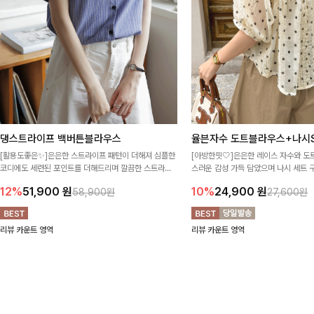
댕스트라이프 백버튼블라우스
율븐자수 도트블라우스+나시S
[활용도좋은✨]은은한 스트라이프 패턴이 더해져 심플한
[아방한핏🤍]은은한 레이스 자수와 도
코디에도 세련된 포인트를 더해드리며 깔끔한 스트라이
스러운 감성 가득 담았으며 나시 세트 
프 디테일로 유행 없이 오래 함께하기 좋은 블라우스예요
정없이 손쉽게 코디 가능한 블라우스에요
12%
51,900
원
10%
24,900
원
58,900원
27,600원
리뷰 카운트 영역
리뷰 카운트 영역