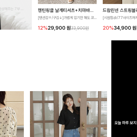
완성해주는 7부 블
헨틴링클 날개티셔츠+치마바지SET
드람린넨 스트링블
 스타일링을 연출하
[텐션감↑/구김↓]가볍게 입기만 해도 코
[시원함🧊/77사이즈까
디가 완성되는 세트 아이템으로, 자연스럽
한 텍스처가 돋보이는 블
12%
29,900
원
20%
34,900
원
33,900원
게 퍼지는 프릴 날개 소매가 우아한 포인트
없는 슬릿 카라 디자인이
를 더해드립니다💕 잔잔한 링클 텍스처 소
원하게 연출해드립니다 
재와 편안한 허리밴딩으로 하루 종일 산뜻
하고 쾌적하게 즐겨보세요!
오늘 하루 보지