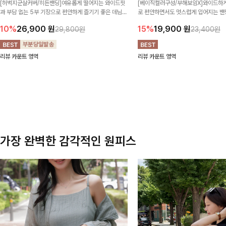
[허벅지군살커버/히든밴딩]여유롭게 떨어지는 와이드핏
[베이직컬러구성/부해보임X]와이드하게
과 부담 없는 5부 기장으로 편안하게 즐기기 좋은 데님
로 편안하면서도 멋스럽게 입어지는 밴딩
팬츠 ✨ 빈티지한 워싱감이 더해져 캐주얼하면서도 트렌
한 포켓 디테일 더해져 데일리룩부터 
10%
26,900
원
15%
19,900
원
29,800원
23,400원
디한 무드로 연출
높게 즐겨지는 아이템!
리뷰 카운트 영역
리뷰 카운트 영역
가장 완벽한 감각적인 원피스