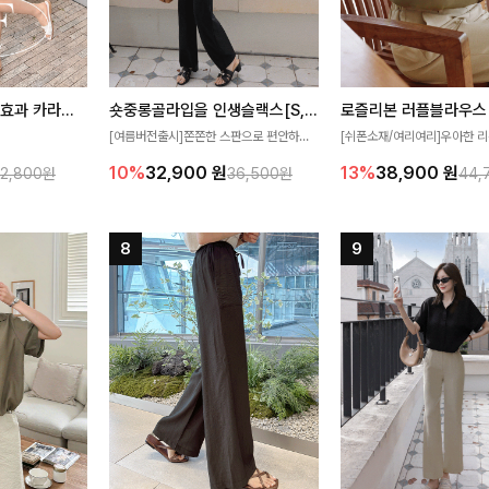
[재구매율1위] 냉감효과 카라니트
숏중롱골라입을 인생슬랙스[S,M,L,XL사이즈]
로즐리본 러플블라우스
[여름버전출시]쫀쫀한 스판으로 편안하게
[쉬폰소재/여리여리]우아한 리
필요가 없어요!얇
착용되어 누구나 입기 좋은 데일리 슬랙스!
연스럽게 흐르는 러플 디테일
10%
32,900
원
13%
38,900
원
32,800원
36,500원
44,
여름에도 시원하게
숏·기본·롱 기장과 와이드·부츠컷 핏까지 취
분위기를 더해주는 블라우스 
다
향에 맞게 선택할 수 있어 더욱 만족스러워
한 소재감과 여유롭게 떨어지
요
얼굴까지 화사해 보이며 세련
좋아요