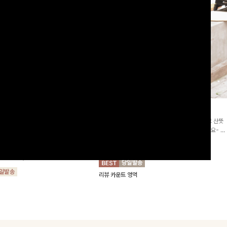
2차리오더]뮨스트링 플라워원피
딘젤퍼프 스트라이프원피스
[청순무드/체형커버]꾸안꾸 무드의 정석🤍 가볍고 산뜻
워 패턴과 랩 디자인으로 여성스러우면
한 착용감으로 여름 내내 손이 자주 가는 원피스예요- 은
를 더해주며 스트링이 내장되어있어 슬
은한 스트라이프 패턴과 여유로운 핏이 만나 편안함은 물
10%
64,900
원
72,100원
할 수 있어요🤍
론, 고급스러운 분위기까지 더해드립니다
00
원
36,800원
리뷰 카운트 영역