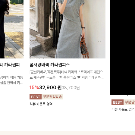
리 카라원피
롬셔링배색 카라원피스
[비율만점/
스
[군살커버💕/주문폭주]배색 카라와 스트라이프 패턴으
깔끔하게 착용 가능
로 캐주얼한 무드를 더한 롱 원피스 🖤 셔링 디테일과 쫀
고급스러운 플라
군살을 완벽히 커버
쫀한 스판 소재로 편안하면서도 여성스럽게 연출돼요
서 세련된 분위기
15%
32,900
원
38,700원
림하게 핏을 조절
12%
32,4
리뷰 카운트 영역
리뷰 카운트 영역