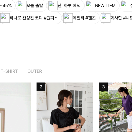
~45%
오늘 출발
단, 하루 혜택
NEW ITEM
하나로 완성된 코디 #원피스
데일리 #팬츠
화사한 #니
T-SHIRT
OUTER