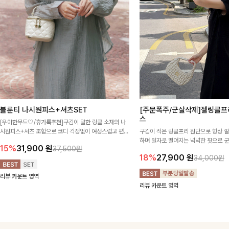
블룬티 나시원피스+셔츠SET
[주문폭주/군살삭제]젤링클프
스
[우아한무드🤍/휴가룩추천]구김이 덜한 링클 소재의 나
시원피스+셔츠 조합으로 코디 걱정없이 여성스럽고 편안
구김이 적은 링클프리 원단으로 항상 
하게 즐길 수 있는 아이템이에요:)
하며 일자로 떨어지는 넉넉한 핏으로 
15%
31,900
원
37,500원
해주는 원피스에요🖤
18%
27,900
원
34,000원
리뷰 카운트 영역
리뷰 카운트 영역