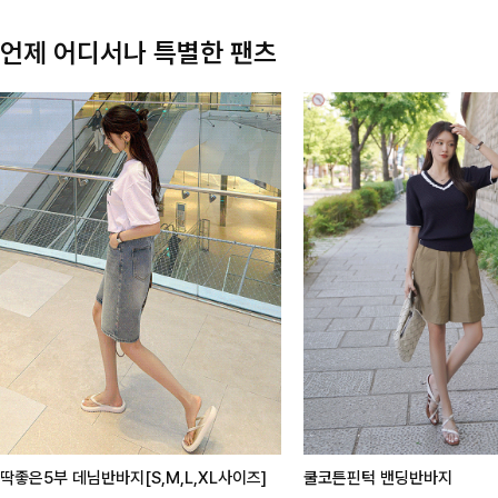
언제 어디서나 특별한 팬츠
딱좋은5부 데님반바지[S,M,L,XL사이즈]
쿨코튼핀턱 밴딩반바지