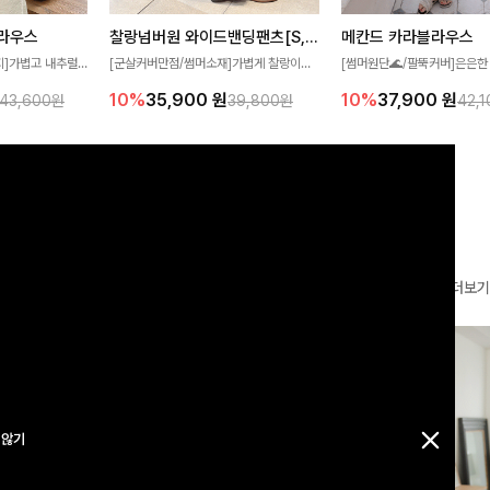
찰랑넘버원 와이드밴딩팬츠[S,M,L사이즈]
메칸드 카라블라우스
라우스
[군살커버만점/썸머소재]가볍게 찰랑이는
[썸머원단🌊/팔뚝커버]은은한
지]가볍고 내추럴
원단과 여유로운 와이드 핏으로 하루 종일
와 여유로운 실루엣이 만나 
라우스로, 답답함
10%
35,900
원
10%
37,900
원
39,800원
42,
43,600원
편안하게 착용하실 수 있는 팬츠입니다 🖤
세련된 무드를 연출해주는 블
 얼굴선을 더욱 시
✨ 허리 전체 밴딩과 스트링 디테일로 안정
리룩부터 출근룩까지 다양하게
🌿
감 있는 착용감을 더해드려요!
은 베이직한 디자인!
더보기
 않기