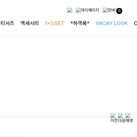
0
특별한 날을 빛내는
티셔츠
액세서리
1+1/SET
*하객룩*
VACAY LOOK
하객룩의 정석
로즐리본 러플블라우스