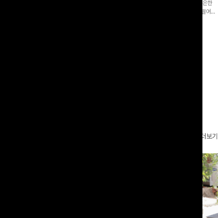
증👍]누구나 갖고 싶어할 슬랙스:)베이
[바스락소재💙/8부기장]사이드 버튼 디테일이 은은한
로 이쁜 핏 연출은 물론,쫀쫀한 스판끼
포인트가 되어주는 와이드 팬츠입니다. 여유롭게 떨어지
하게!
는 실루엣과 가볍게 바스락거리는 소재감으로 시원하고
00
원
14%
42,900
원
37,300원
49,800원
편안하게 즐기기 좋은 아이템-
리뷰 카운트 영역
더보기