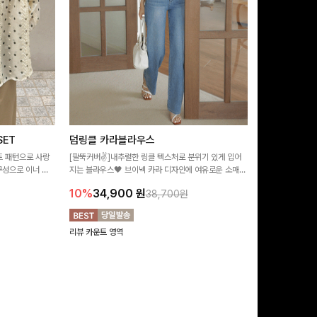
ET
덤링클 카라블라우스
비반드 링클
트 패턴으로 사랑
[팔뚝커버✌]내추럴한 링클 텍스처로 분위기 있게 입어
[구김걱정없는✨/
구성으로 이너 걱
지는 블라우스🖤 브이넥 카라 디자인에 여유로운 소매핏
처가 돋보이는 블
:)
더해져 여리하면서도 시원한 무드로 즐기기 좋아요-
소매 디테일이 
10%
34,900
원
17%
28,9
38,700원
연출해드려요!
리뷰 카운트 영역
리뷰 카운트 영역