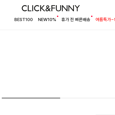
BEST 타이 블라우스
밍팃퍼프 타이블라우스
BEST100
NEW10%
휴가 전 빠른배송
여름특가~