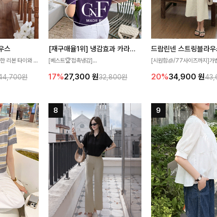
우스
[재구매율1위] 냉감효과 카라니트
드람린넨 스트링블라우
한 리본 타이와 자
[베스트🏆접촉냉감]
[시원함🧊/77사이즈까지]가
디테일이 여성스러운
여름에도 무더위 걱정할 필요가 없어요!얇
한 텍스처가 돋보이는 블라우스
17%
27,300
원
20%
34,900
원
44,700원
32,800원
43
스 🤎 하늘하늘
고 가벼운 소재감으로 여름에도 시원하게
없는 슬릿 카라 디자인이 얼굴
떨어지는 실루엣으로
즐기실 수 있는 니트랍니다
원하게 연출해드립니다 🤍🌿
 세련되게 즐기기