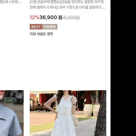
 밴딩과 스트링 디
[미운군살커버/쫀쫀👍]군살을 잡아주는 깔끔한 부츠컷
포인트가 되어주는
유롭게 떨어지는 와
핏에 발목이 드러나는 8부 기장으로 다리를 슬림하고 길
는 실루엣과 가
14%
42,9
니다:)
어보이게 만들어주며 생지 소재로 멋을 더한 데님팬츠에
편안하게 즐기기 
12%
36,900
원
41,900원
요~!
리뷰 카운트 영역
리뷰 카운트 영역