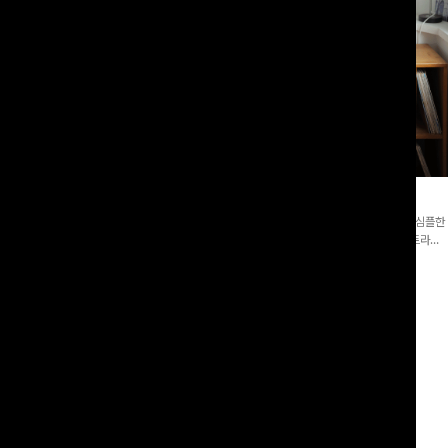
라블라우스+와이드팬츠SET
댕스트라이프 백버튼블라우스
버튼 카라 블라우스와 팬츠, 스트랩까지 구
[활용도좋은✨]은은한 스트라이프 패턴이 더해져 심플한
3종 세트 🤍 코디 걱정 없이 한 번에
코디에도 세련된 포인트를 더해드리며 깔끔한 스트라이
일링을 연출할 수 있어 데일리하게 즐기
프 디테일로 유행 없이 오래 함께하기 좋은 블라우스예요
00
원
12%
51,900
원
55,400원
58,900원
리뷰 카운트 영역