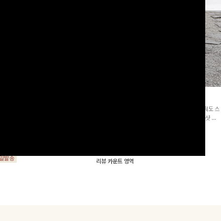
군살삭제]젤링클프리 카라원피
조단스트링 체크원피스
[고객요청재입고/2천장돌파💚]하나만 툭 착용해줘도 스
프리 원단으로 항상 깔끔하게 착용 가능
타일리시해 보이는 휘뚜루 마뚜루 아이템 ~ ! 인생샷 건
지는 넉넉한 핏으로 군살을 완벽히 커버
질 수 있는 세련된 무드의 체크 패턴이 들어간 원피스 : )
15%
29,900
원
35,100원
요🖤
00
원
34,000원
리뷰 카운트 영역