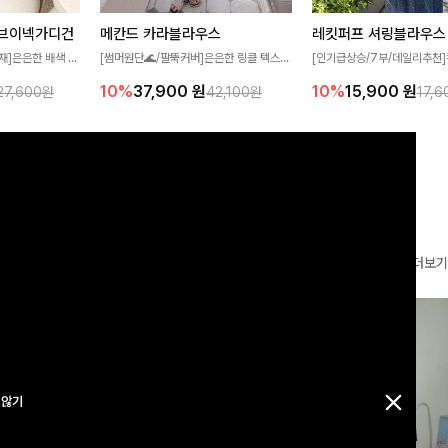
브이넥가디건
메칸드 카라블라우스
레킷퍼프 셔링블라우스
재]은은한 배색 스
[썸머원단🌊/팔뚝커버]은은한 링클 텍스처
[인기급상승/7부/데일리추천]
얼하면서도 산뜻한
와 여유로운 실루엣이 만나 내추럴하면서도
이 더해져 사랑스럽고 풍성한 
10%
37,900
원
10%
15,900
원
27,600원
42,100원
17,
 💛 브이넥 라인
세련된 무드를 연출해주는 블라우스- 데일
성해주는 블라우스 🤍 가볍게
 더해져 단독으로
리룩부터 출근룩까지 다양하게 활용하기 좋
로 체형을 자연스럽게 커버해
어져요-
은 베이직한 디자인!
게 즐기기 좋아요 ✨
더보기
 않기