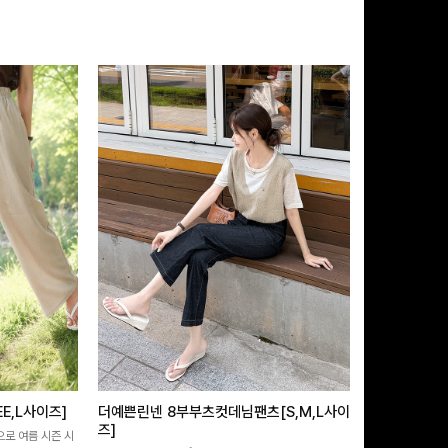
E,L사이즈]
더예쁜린넨 8부부츠컷데님팬츠[S,M,L사이
쿨링버튼 8부
즈]
으로 여름 시즌 시
[바스락소재💙/