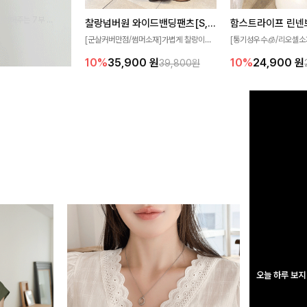
완성해주는 7부 블
찰랑넘버원 와이드밴딩팬츠[S,M,L사이즈]
함스트라이프 린넨
 스타일링을 연출하
[군살커버만점/썸머소재]가볍게 찰랑이는
[통기성우수🧊/리오셀소
원단과 여유로운 와이드 핏으로 하루 종일
트라이프 패턴으로 캐주
10%
35,900
원
10%
24,900
원
39,800원
편안하게 착용하실 수 있는 팬츠입니다 🖤
무드 살려주는 니트 가디건
✨ 허리 전체 밴딩과 스트링 디테일로 안정
에 슬림하게 떨어지는 핏
감 있는 착용감을 더해드려요!
도 여리하고 세련되게 입
오늘 하루 보지