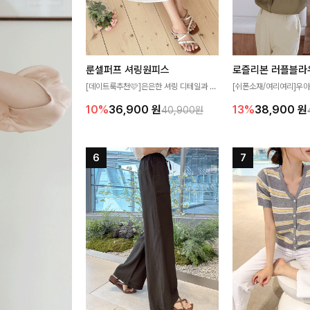
룬셀퍼프 셔링원피스
로즐리본 러플블라
[데이트룩추천🩷]은은한 셔링 디테일과 퍼
[쉬폰소재/여리여리]우아
프 소매가 어우러져 사랑스러운 무드를 완
연스럽게 흐르는 러플 
10%
36,900
원
13%
38,900
원
40,900원
성해주는 원피스🤍 허리 스모크 밴딩이 슬
분위기를 더해주는 블라우
림한 실루엣을 연출해주며, 자연스럽게 퍼
한 소재감과 여유롭게 
지는 플레어 라인으로 여성스럽고 편안하게
얼굴까지 화사해 보이며
즐기기 좋아요
좋아요