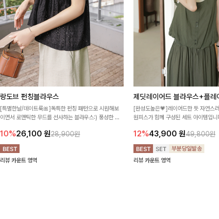
랑도브 펀칭블라우스
제딧레이어드 블라우스+플레
[특별한날/데이트룩🎀]독특한 펀칭 패턴으로 시원해보
[완성도높은💗]레이어드한 듯 자연스
이면서 로맨틱한 무드를 선사하는 블라우스:) 풍성한 퍼
원피스가 함께 구성된 세트 아이템입니다
프 소매와 밑단 셔링으로 스타일을 더했어요
이 한 벌만으로도 내추럴하면서 여성스
10%
26,100
원
12%
43,900
원
28,900원
49,800원
리뷰 카운트 영역
리뷰 카운트 영역