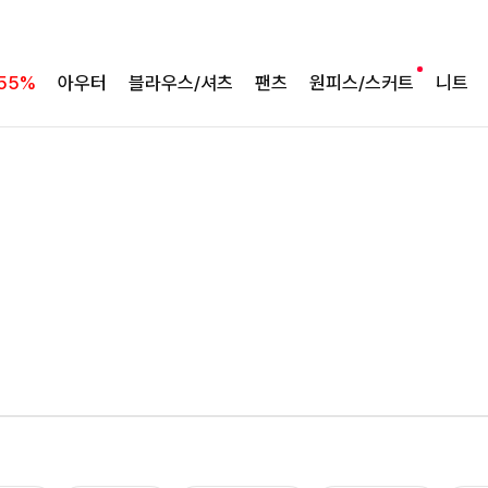
군살 가려주는 롱 실루엣
필첸체크 스트링블라우스+플레어스커트SET
55%
아우터
블라우스/셔츠
팬츠
원피스/스커트
니트