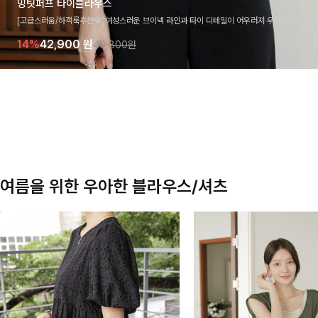
밍팃퍼프 타이블라우스
[고급스러움/하객룩추천💎]여성스러운 브이넥 라인과 타이 디테일이 어우러져 우아한 무드를 
라우스 🤍 여유로운 7부 소매로 편안하게 착용되며 데일리룩부터 출근룩, 하객룩까지 세련된
14%
42,900
원
49,800원
기 좋은 아이템이에요
여름을 위한 우아한 블라우스/셔츠