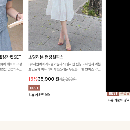
트링자켓SET
초밍리본 펀칭원피스
[주문폭주/
스
자켓이 세트로 구성
[🧊시원여리여리썸머원피스]섬세한 펀칭 디테일과 리본
타일링을 연출해주는
포인트가 어우러져 사랑스러운 무드를 더한 원피스 🤍
구김이 적은 링클
 실용적이며, 스트
여리하게 퍼지는 실루엣으로 로맨틱하고 여성스럽게 연
하며 일자로 떨어
15%
35,900
원
42,200원
어 데일리부터 여
출돼요 ✨
해주는 원피스에
18%
27,9
리뷰 카운트 영역
리뷰 카운트 영역