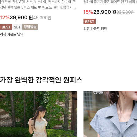
[한 번에 완성💕]티셔츠, 뷔스티에, 팬츠까지 한 번에 구
원하게 즐기기 좋은 와이드 팬츠! 허리
성된 실속 있는 3피스 세트 🖤 따로 또 같이 활용하기 좋
테일로 편안한 착용감을 더했으며, 여
15%
28,900
원
33,900원
아 코디 걱정 없이 데일리하게 즐기기 좋아요 ✨
이드핏이 군살을 자연스럽게 커버해준답
12%
39,900
원
45,300원
리뷰 카운트 영역
리뷰 카운트 영역
가장 완벽한 감각적인 원피스