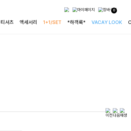
하객룩의 정석
0
로즐리본 러플블라우스
티셔츠
액세서리
1+1/SET
*하객룩*
VACAY LOOK