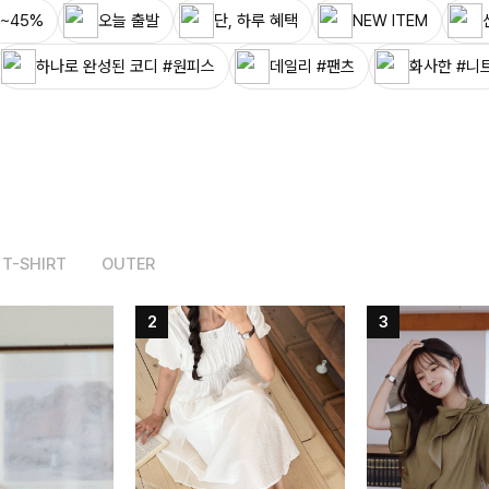
~45%
오늘 출발
단, 하루 혜택
NEW ITEM
하나로 완성된 코디 #원피스
데일리 #팬츠
화사한 #니
T-SHIRT
OUTER