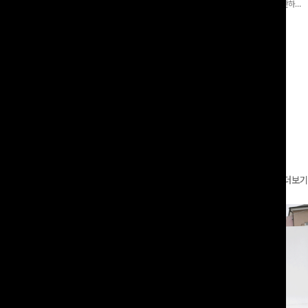
 와이드 팬츠입니다. 여유롭게 떨어지
어 핏 반바지가 함께 구성된 세트 아이템으로, 편안하면
볍게 바스락거리는 소재감으로 시원하고
서도 캐주얼한 꾸안꾸룩을 완성해드립니다 ✨🩵
00
원
18%
29,900
원
49,800원
36,400원
좋은 아이템-
리뷰 카운트 영역
더보기