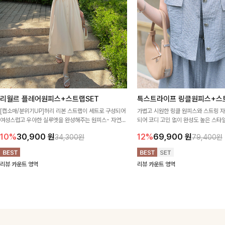
리월르 플레어원피스+스트랩SET
특스트라이프 링클원피스+스
[캡소매/분위기UP]허리 리본 스트랩이 세트로 구성되어
가볍고 시원한 링클 원피스와 스트링 
여성스럽고 우아한 실루엣을 완성해주는 원피스- 자연스
되어 코디 고민 없이 완성도 높은 스
럽게 퍼지는 플레어 라인과 깔끔한 핏이 어우러져 단정하
아이템 🤍 따로 또 같이 활용하기 좋아
10%
30,900
원
12%
69,900
원
34,300원
79,400원
면서도 여리한 무드로 입어져✨
링 디테일로 다양한 핏을 연출할 수 있
행룩까지 멋스럽게 즐기기 좋아요 ✨
리뷰 카운트 영역
리뷰 카운트 영역