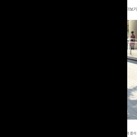
더보기
와이드팬츠[FREE,L사이즈]
테킷미 레터링티셔츠+반바지SET
8부기장]사이드 버튼 디테일이 은은한
[데일리부터 여행룩까지]감각적인 레터링 티셔츠와 플레