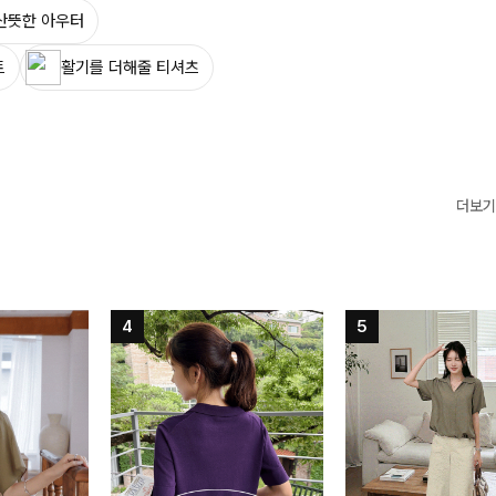
산뜻한 아우터
트
활기를 더해줄 티셔츠
더보기