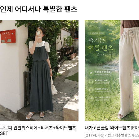
언제 어디서나 특별한 팬츠
쿠르디 언발뷔스티에+티셔츠+와이드팬츠
내가고른쿨함 와이드팬츠[FRE
SET
[2TYPE기장]가볍고 내추럴한 소재감