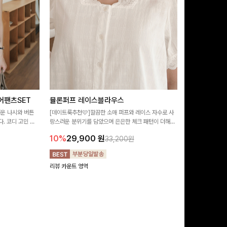
어팬츠SET
뮬론퍼프 레이스블라우스
필딩버튼 카
러운 나시와 버튼
[데이트룩추천🩷]깔끔한 소매 퍼프와 레이스 자수로 사
[SET PICK]
. 코디 고민 없
랑스러운 분위기를 담았으며 은은한 체크 패턴이 더해져
성된 활용도 높은 
러운 썸머룩 완성!
밋밋함 없이 여성스러움 가득 느껴지는 블라우스에요🤍
완성도 있는 스타
10%
29,900
원
10%
49,9
33,200원
기 좋아요 ✨
리뷰 카운트 영역
리뷰 카운트 영역