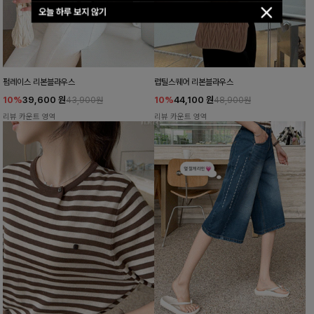
오늘 하루 보지 않기
펌레이스 리본블라우스
럽틸스퀘어 리본블라우스
10%
39,600
원
10%
44,100
원
43,900원
48,900원
리뷰 카운트 영역
리뷰 카운트 영역