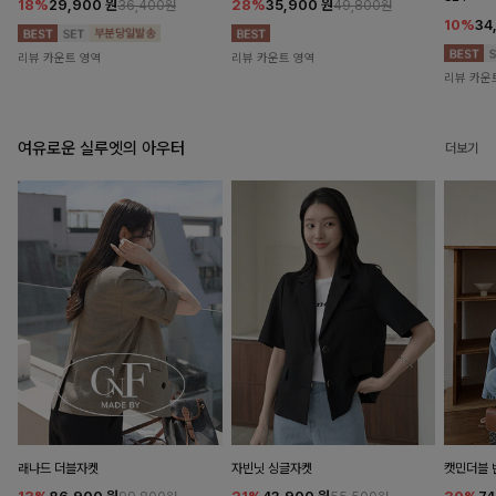
18%
29,900
원
28%
35,900
원
36,400원
49,800원
10%
34
리뷰 카운트 영역
리뷰 카운트 영역
리뷰 카운
여유로운 실루엣의 아우터
더보기
래나드 더블자켓
자빈닛 싱글자켓
캣민더블 