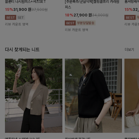
블룬티 나시원피스+셔츠SET
[주문폭주/군살삭제]젤링클프리 카라원
롬셔링배
피스
15%
31,900
원
15%
32
37,500원
18%
27,900
원
34,000원
리뷰 카운트 영역
리뷰 카운
리뷰 카운트 영역
다시 찾게되는 니트
더보기