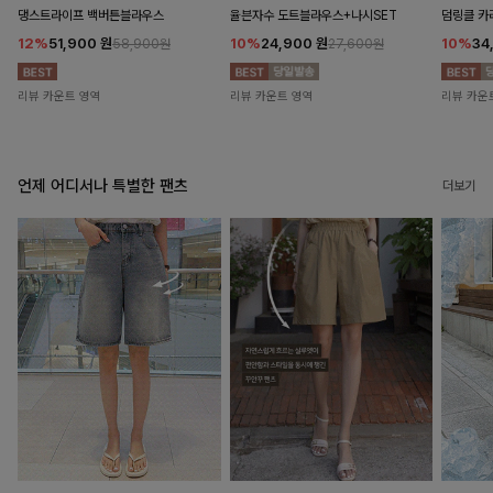
댕스트라이프 백버튼블라우스
율븐자수 도트블라우스+나시SET
덤링클 카
12%
51,900
원
10%
24,900
원
10%
34
58,900원
27,600원
리뷰 카운트 영역
리뷰 카운트 영역
리뷰 카운
언제 어디서나 특별한 팬츠
더보기