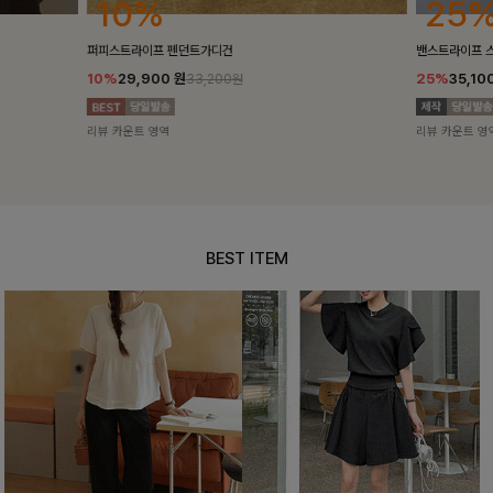
25%
10%
밴스트라이프 스트링원피스
[5천장돌파/C
25%
35,100
원
10%
34,90
46,800원
리뷰 카운트 영역
리뷰 카운트 영
BEST ITEM