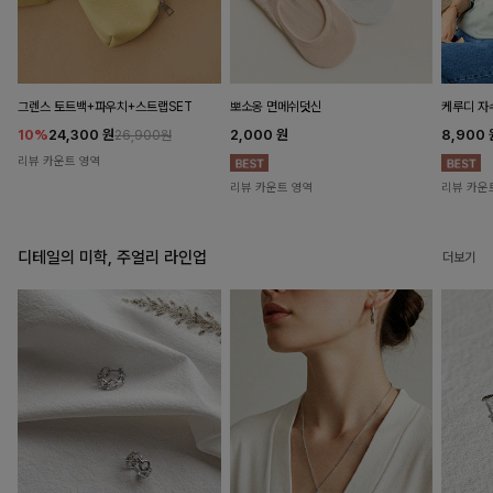
뽀소옹 면메쉬덧신
그렌스 토트백+파우치+스트랩SET
케루디 자
2,000
원
10%
24,300
원
8,900
26,900원
리뷰 카운트 영역
리뷰 카운트 영역
리뷰 카운
디테일의 미학, 주얼리 라인업
더보기