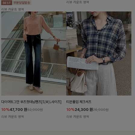
리뷰 카운트 영역
리뷰 카운트 영역
다이어트그만 부츠컷데님팬츠[S,M,L사이즈]
티븐롤업 체크셔츠
10%
47,700
원
10%
24,300
원
52,900원
26,900원
리뷰 카운트 영역
리뷰 카운트 영역