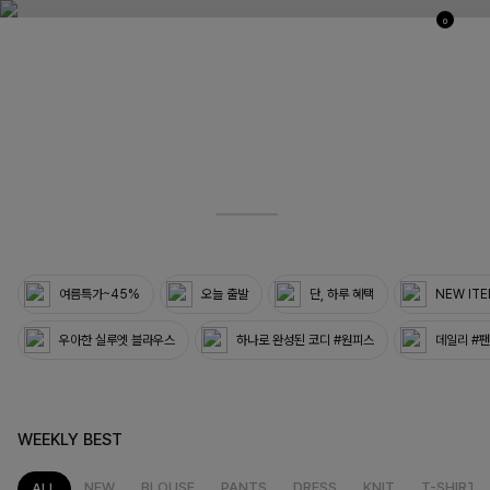
0
03
33
여름특가~45%
오늘 출발
단, 하루 혜택
NEW IT
우아한 실루엣 블라우스
하나로 완성된 코디 #원피스
데일리 #
WEEKLY BEST
NEW
BLOUSE
PANTS
DRESS
KNIT
T-SHIRT
ALL