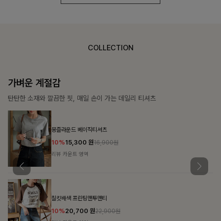
COLLECTION
가장 쉬운 코디
특별한 날부터 일상까지 함께하는 룩
쥬빌스트링 포켓원피스
17%
48,900
원
58,900원
리뷰 카운트 영역
블룬티 나시원피스+셔츠SET
15%
31,900
원
37,500원