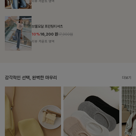
리뷰 카운트 영역
캣시어서커 버튼카라원피스+벨트SET
16%
79,900
원
95,100원
리뷰 카운트 영역
감각적인 선택, 완벽한 마무리
더보기