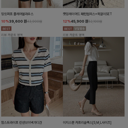
밍킷퍼프 플레어블라우스
캣밍레이어드 패턴원피스+목걸이SET
10%
39,600
원
12%
45,900
원
43,900원
52,100원
리뷰 카운트 영역
리뷰 카운트 영역
함스트라이프 린넨브이넥가디건
이지스판 카프리슬랙스[S,M,L사이즈]