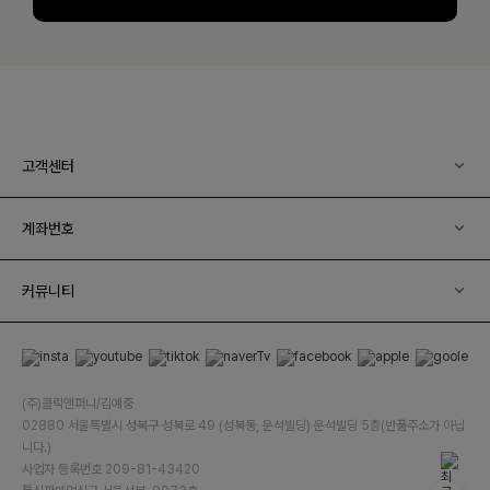
고객센터
계좌번호
커뮤니티
(주)클릭앤퍼니/김예중
02880 서울특별시 성북구 성북로 49 (성북동, 운석빌딩) 운석빌딩 5층(반품주소가 아닙
니다.)
사업자 등록번호 209-81-43420