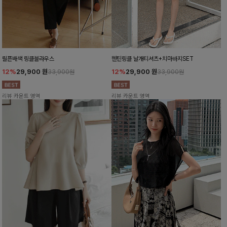
릴픈배색 링클블라우스
헨틴링클 날개티셔츠+치마바지SET
12%
29,900
원
12%
29,900
원
33,900원
33,900원
리뷰 카운트 영역
리뷰 카운트 영역