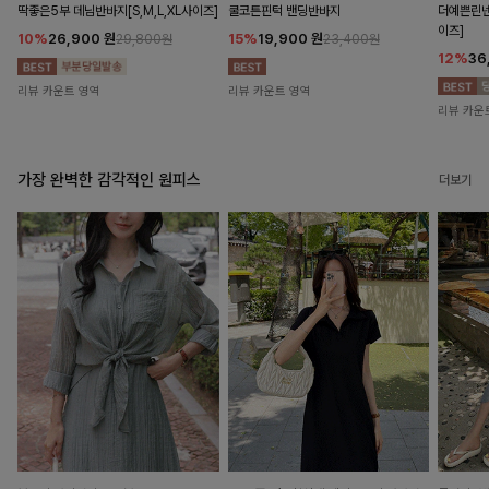
딱좋은5부 데님반바지[S,M,L,XL사이즈]
쿨코튼핀턱 밴딩반바지
더예쁜린넨
이즈]
10%
26,900
원
15%
19,900
원
29,800원
23,400원
12%
36
리뷰 카운트 영역
리뷰 카운트 영역
리뷰 카운
가장 완벽한 감각적인 원피스
더보기