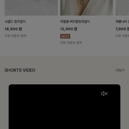
헤룬나비 
사셀드 링귀걸이
피엘룬 써지컬링목걸이
7,900
18,900
원
12,900
원
리뷰 카운
리뷰 카운트 영역
리뷰 카운트 영역
SHORTS VIDEO
더보기