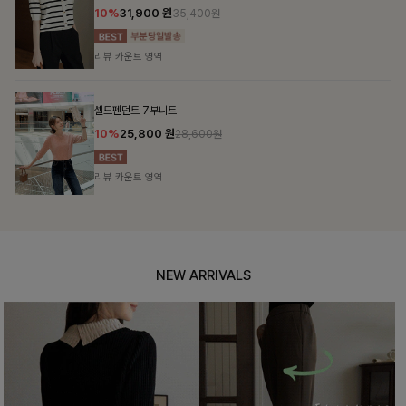
10%
31,900
원
35,400원
리뷰 카운트 영역
셀드펜던트 7부니트
10%
25,800
원
28,600원
리뷰 카운트 영역
NEW ARRIVALS