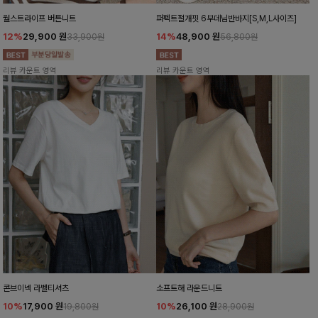
월스트라이프 버튼니트
퍼펙트절개핏 6부데님반바지[S,M,L사이즈]
12%
29,900
원
14%
48,900
원
33,900원
56,800원
리뷰 카운트 영역
리뷰 카운트 영역
콘브이넥 라벨티셔츠
소프트해 라운드니트
10%
17,900
원
10%
26,100
원
19,800원
28,900원