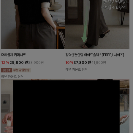
더리골지 카라니트
강력한편안함 와이드슬랙스[FREE,L사이즈]
12%
29,900
원
10%
37,800
원
33,900원
41,900원
리뷰 카운트 영역
리뷰 카운트 영역