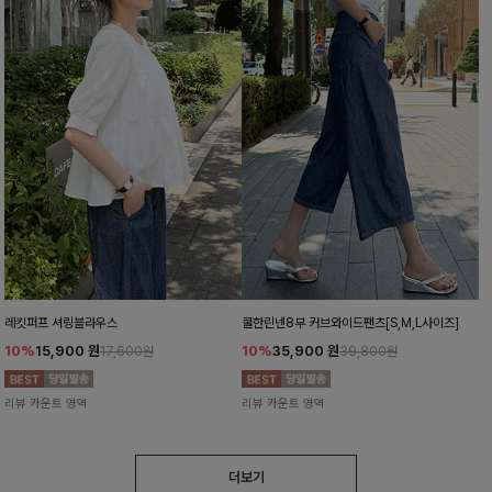
레킷퍼프 셔링블라우스
쿨한린넨8부 커브와이드팬츠[S,M,L사이즈]
10%
15,900
원
10%
35,900
원
17,600원
39,800원
리뷰 카운트 영역
리뷰 카운트 영역
더보기