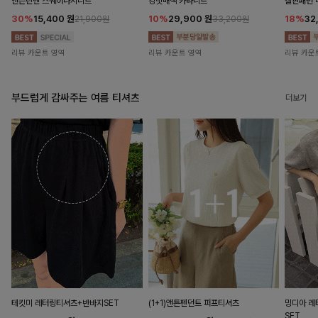
앤즌린넨 스퀘어나시니트
킹밋배색 카라니트
캘핀패턴 
30%
15,400
원
10%
29,900
원
18%
32
21,900원
33,200원
리뷰 카운트 영역
리뷰 카운트 영역
리뷰 카운
부드럽게 감싸주는 여름 티셔츠
더보기
테킷미 레터링티셔츠+반바지SET
(1+1)앤튼펜던트 퍼프티셔츠
밍디아 
SET