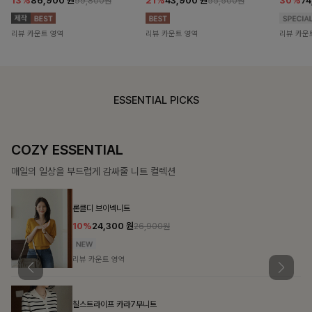
13%
86,900
원
21%
43,900
원
30%
7
99,800원
55,500원
리뷰 카운트 영역
리뷰 카운트 영역
리뷰 카운
ESSENTIAL PICKS
COZY ESSENTIAL
매일의 일상을 부드럽게 감싸줄 니트 컬렉션
론클디 브이넥니트
10%
24,300
원
26,900원
리뷰 카운트 영역
칠스트라이프 카라7부니트