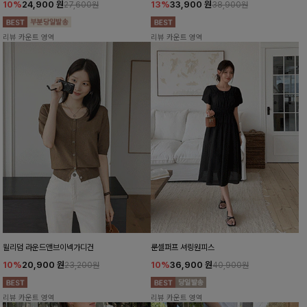
10%
24,900
원
13%
33,900
원
27,600원
38,900원
리뷰 카운트 영역
리뷰 카운트 영역
윌리덤 라운드앤브이넥가디건
룬셀퍼프 셔링원피스
10%
20,900
원
10%
36,900
원
23,200원
40,900원
리뷰 카운트 영역
리뷰 카운트 영역