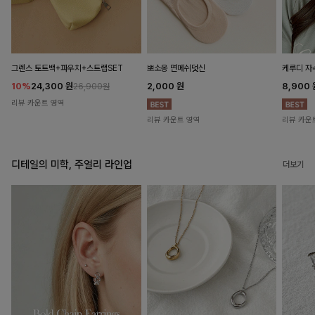
뽀소옹 면메쉬덧신
그렌스 토트백+파우치+스트랩SET
케루디 자
2,000
원
10%
24,300
원
8,900
26,900원
리뷰 카운트 영역
리뷰 카운트 영역
리뷰 카운
디테일의 미학, 주얼리 라인업
더보기