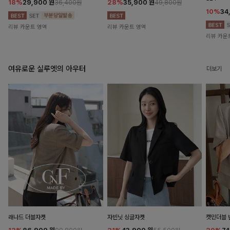
18%
29,900
원
28%
35,900
원
36,400원
49,800원
10%
34
리뷰 카운트 영역
리뷰 카운트 영역
리뷰 카운
여유로운 실루엣의 아우터
더보기
래나드 더블자켓
자빈닛 싱글자켓
캣민더블 