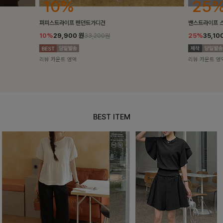
25%
10%
밴스트라이프 스트링원피스
[5천장돌파/C
25%
35,100
원
10%
34,90
46,800원
리뷰 카운트 영역
리뷰 카운트 영
BEST ITEM