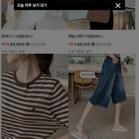
오늘 하루 보지 않기
펌레이스 리본블라우스
럽틸스퀘어 리본블라우스
10%
39,600
원
10%
44,100
원
43,900원
48,900원
리뷰 카운트 영역
리뷰 카운트 영역