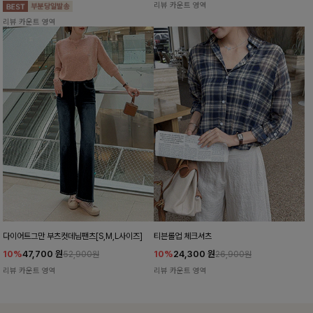
리뷰 카운트 영역
리뷰 카운트 영역
다이어트그만 부츠컷데님팬츠[S,M,L사이즈]
티븐롤업 체크셔츠
10%
47,700
원
10%
24,300
원
52,900원
26,900원
리뷰 카운트 영역
리뷰 카운트 영역