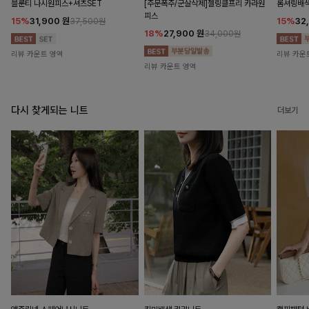
블룬티 나시원피스+셔츠SET
[주문폭주/군살삭제]젤링클프리 카라원
롬셔링배
피스
15%
31,900
원
15%
32
37,500원
18%
27,900
원
34,000원
리뷰 카운트 영역
리뷰 카운
리뷰 카운트 영역
다시 찾게되는 니트
더보기