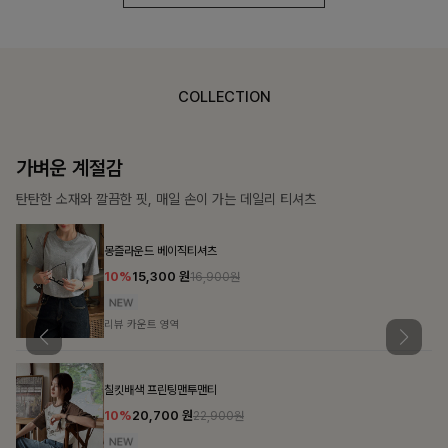
COLLECTION
가장 쉬운 코디
특별한 날부터 일상까지 함께하는 룩
쥬빌스트링 포켓원피스
17%
48,900
원
58,900원
리뷰 카운트 영역
블룬티 나시원피스+셔츠SET
15%
31,900
원
37,500원