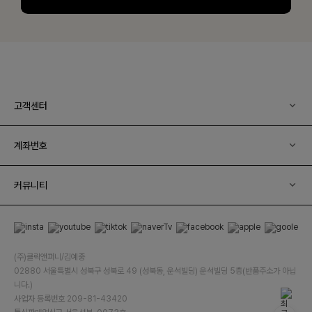
고객센터
계좌번호
커뮤니티
(주)클릭앤퍼니/김예중
02880 서울특별시 성북구 성북로 49 (성북동, 운석빌딩) 운석빌딩 5층(반품주소가 아닙
니다.)
사업자 등록번호 209-81-43420