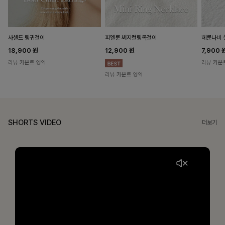
헤룬나비 
사셀드 링귀걸이
피엘룬 써지컬링목걸이
7,900
18,900
원
12,900
원
리뷰 카운
리뷰 카운트 영역
리뷰 카운트 영역
SHORTS VIDEO
더보기