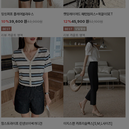
밍킷퍼프 플레어블라우스
캣밍레이어드 패턴원피스+목걸이SET
10%
39,600
원
12%
45,900
원
43,900원
52,100원
리뷰 카운트 영역
리뷰 카운트 영역
함스트라이프 린넨브이넥가디건
이지스판 카프리슬랙스[S,M,L사이즈]