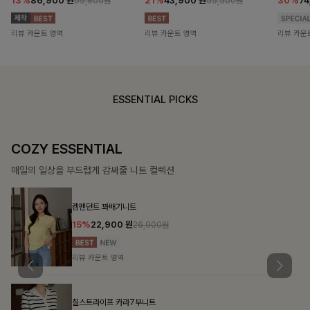
13%
86,900
원
21%
43,900
원
30%
7
99,800원
55,500원
리뷰 카운트 영역
리뷰 카운트 영역
리뷰 카운
ESSENTIAL PICKS
COZY ESSENTIAL
매일의 일상을 부드럽게 감싸줄 니트 컬렉션
켐펜던트 꽈배기니트
15%
22,900
원
26,900원
리뷰 카운트 영역
칠스트라이프 카라7부니트