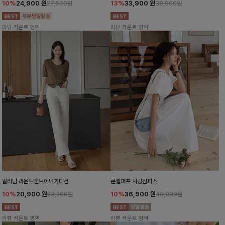
10%
24,900
원
13%
33,900
원
27,600원
38,900원
리뷰 카운트 영역
리뷰 카운트 영역
윌리덤 라운드앤브이넥가디건
룬셀퍼프 셔링원피스
10%
20,900
원
10%
36,900
원
23,200원
40,900원
리뷰 카운트 영역
리뷰 카운트 영역