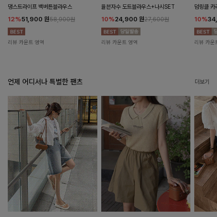
댕스트라이프 백버튼블라우스
율븐자수 도트블라우스+나시SET
덤링클 카
12%
51,900
원
10%
24,900
원
10%
34
58,900원
27,600원
리뷰 카운트 영역
리뷰 카운트 영역
리뷰 카운
언제 어디서나 특별한 팬츠
더보기