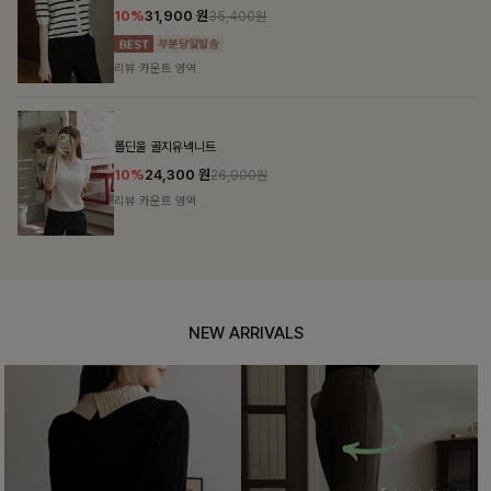
10%
31,900
원
35,400원
리뷰 카운트 영역
폴딘울 골지유넥니트
10%
24,300
원
26,900원
리뷰 카운트 영역
NEW ARRIVALS