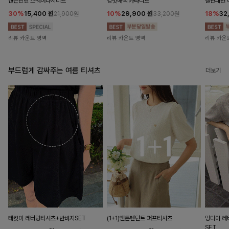
앤즌린넨 스퀘어나시니트
킹밋배색 카라니트
캘핀패턴 
30%
15,400
원
10%
29,900
원
18%
32
21,900원
33,200원
리뷰 카운트 영역
리뷰 카운트 영역
리뷰 카운
부드럽게 감싸주는 여름 티셔츠
더보기
테킷미 레터링티셔츠+반바지SET
(1+1)앤튼펜던트 퍼프티셔츠
밍디아 
SET