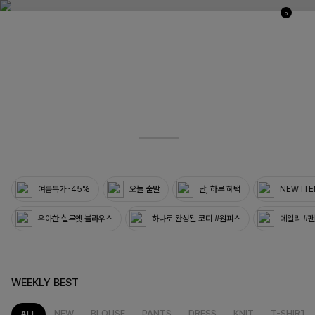
0
03
33
여름특가~45%
오늘 출발
단, 하루 혜택
NEW IT
우아한 실루엣 블라우스
하나로 완성된 코디 #원피스
데일리 #
WEEKLY BEST
NEW
BLOUSE
PANTS
DRESS
KNIT
T-SHIRT
ALL