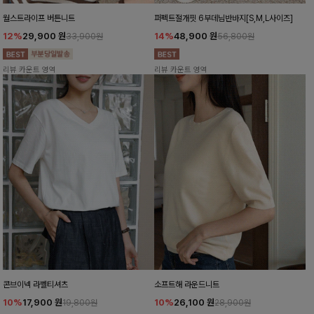
월스트라이프 버튼니트
퍼펙트절개핏 6부데님반바지[S,M,L사이즈]
12%
29,900
원
14%
48,900
원
33,900원
56,800원
리뷰 카운트 영역
리뷰 카운트 영역
콘브이넥 라벨티셔츠
소프트해 라운드니트
10%
17,900
원
10%
26,100
원
19,800원
28,900원