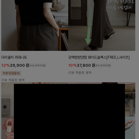
더리골지 카라니트
강력한편안함 와이드슬랙스[FREE,L사이즈]
12%
29,900
원
10%
37,800
원
33,900원
41,900원
리뷰 카운트 영역
리뷰 카운트 영역