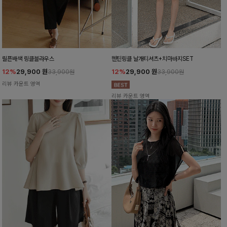
릴픈배색 링클블라우스
헨틴링클 날개티셔츠+치마바지SET
12%
29,900
원
12%
29,900
원
33,900원
33,900원
리뷰 카운트 영역
리뷰 카운트 영역