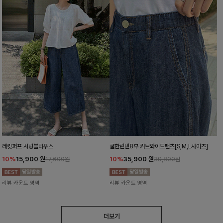
레킷퍼프 셔링블라우스
쿨한린넨8부 커브와이드팬츠[S,M,L사이즈]
10%
15,900
원
10%
35,900
원
17,600원
39,800원
리뷰 카운트 영역
리뷰 카운트 영역
더보기