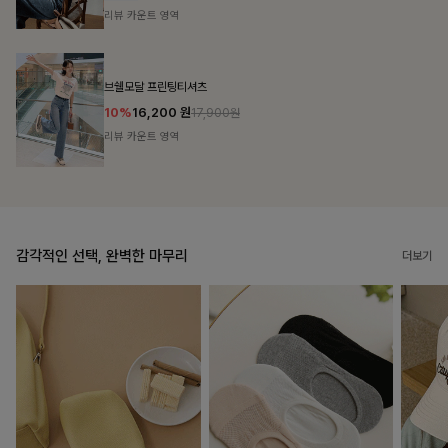
리뷰 카운트 영역
캣시어서커 버튼카라원피스+벨트SET
16%
79,900
원
95,100원
리뷰 카운트 영역
감각적인 선택, 완벽한 마무리
더보기