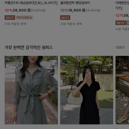
딱좋은5부 데님반바지[S,M,L,XL사이즈]
쿨코튼핀턱 밴딩반바지
더예쁜린넨
이즈]
10%
26,900
원
15%
19,900
원
29,800원
23,400원
12%
36
리뷰 카운트 영역
리뷰 카운트 영역
리뷰 카운
가장 완벽한 감각적인 원피스
더보기