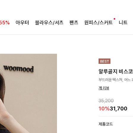
55%
아우터
블라우스/셔츠
팬츠
원피스/스커트
니트
알루골지 비스
부드러운 텍스처, 어느 
개 리뷰
35,200
10%
31,700
제품코드