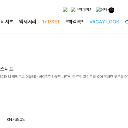
0
티셔츠
액세서리
1+1/SET
*하객룩*
VACAY LOOK
코스니트
코디에나 찰떡으로 어울리는 베이직한라운드 니트에 뒷 트임 포인트를 넣어 우아한 무드를 더했
KN76808