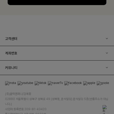
고객센터
계좌번호
커뮤니티
(주)클릭앤퍼니/김예중
02880 서울특별시 성북구 성북로 49 (성북동, 운석빌딩) 운석빌딩 5층(반품주소가 아닙
니다.)
사업자 등록번호 209-81-43420