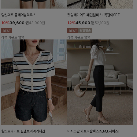
밍킷퍼프 플레어블라우스
캣밍레이어드 패턴원피스+목걸이SET
10%
39,600
원
12%
45,900
원
43,900원
52,100원
리뷰 카운트 영역
리뷰 카운트 영역
함스트라이프 린넨브이넥가디건
이지스판 카프리슬랙스[S,M,L사이즈]