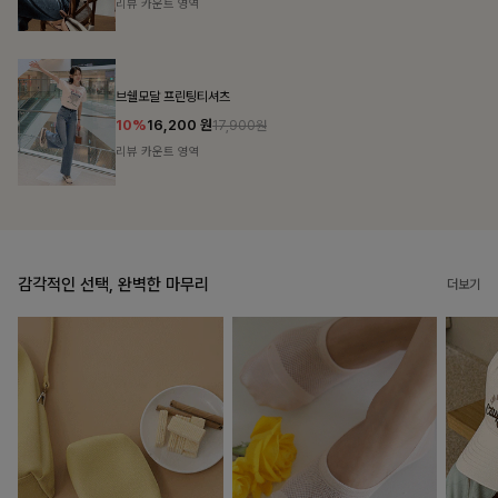
리뷰 카운트 영역
캣시어서커 버튼카라원피스+벨트SET
16%
79,900
원
95,100원
리뷰 카운트 영역
감각적인 선택, 완벽한 마무리
더보기