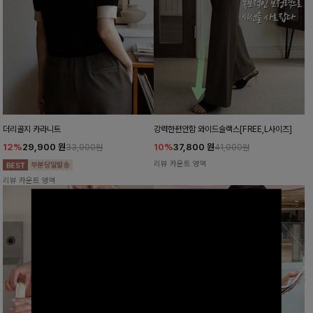
더리골지 카라니트
강력한편안함 와이드슬랙스[FREE,L사이즈]
12%
29,900
원
10%
37,800
원
33,900원
41,900원
리뷰 카운트 영역
리뷰 카운트 영역