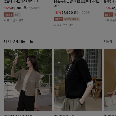
블룬티 나시원피스+셔츠SET
[주문폭주/군살삭제]젤링클프리 카라원
롬셔링배
피스
15%
31,900
원
15%
32
37,500원
18%
27,900
원
34,000원
리뷰 카운트 영역
리뷰 카운
리뷰 카운트 영역
다시 찾게되는 니트
더보기