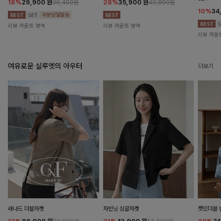
18%
29,900
원
28%
35,900
원
36,400원
49,800원
10%
34
리뷰 카운트 영역
리뷰 카운트 영역
리뷰 카운
여유로운 실루엣의 아우터
더보기
래나드 더블자켓
자빈닛 싱글자켓
캣민더블 