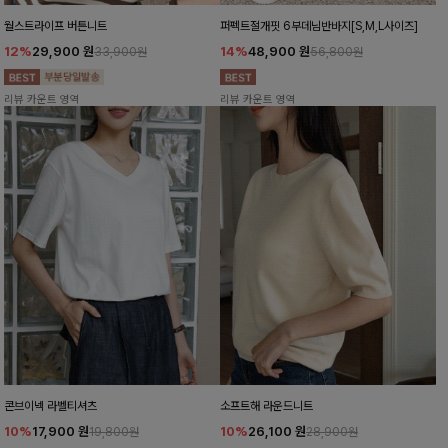
월스트라이프 버튼니트
퍼펙트절개핏 6부데님반바지[S,M,L사이즈]
12%
29,900
원
14%
48,900
원
33,900원
56,800원
리뷰 카운트 영역
리뷰 카운트 영역
콘브이넥 라벨티셔츠
소프트해 라운드니트
10%
17,900
원
10%
26,100
원
19,800원
28,900원