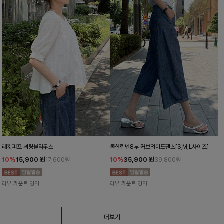
레킷퍼프 셔링블라우스
쿨한린넨8부 커브와이드팬츠[S,M,L사이즈]
10%
15,900
원
10%
35,900
원
17,600원
39,800원
리뷰 카운트 영역
리뷰 카운트 영역
더보기