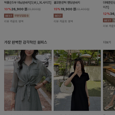
딱좋은5부 데님반바지[S,M,L,XL사이즈]
쿨코튼핀턱 밴딩반바지
더예쁜린넨
이즈]
10%
26,900
원
15%
19,900
원
29,800원
23,400원
12%
36
리뷰 카운트 영역
리뷰 카운트 영역
리뷰 카운
가장 완벽한 감각적인 원피스
더보기