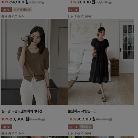
10%
24,900
원
13%
33,900
원
27,600원
38,900원
리뷰 카운트 영역
리뷰 카운트 영역
윌리덤 라운드앤브이넥가디건
룬셀퍼프 셔링원피스
10%
20,900
원
10%
36,900
원
23,200원
40,900원
리뷰 카운트 영역
리뷰 카운트 영역