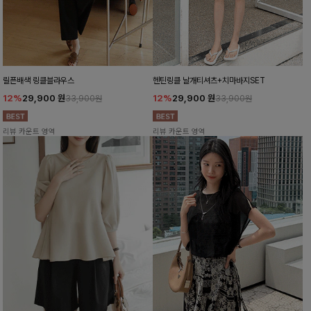
릴픈배색 링클블라우스
헨틴링클 날개티셔츠+치마바지SET
12%
29,900
원
12%
29,900
원
33,900원
33,900원
리뷰 카운트 영역
리뷰 카운트 영역