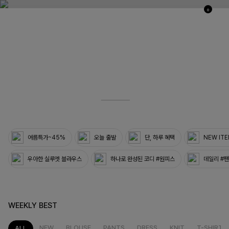
0
03
33
여름특가~45%
오늘 출발
단, 하루 혜택
NEW IT
우아한 실루엣 블라우스
하나로 완성된 코디 #원피스
데일리 #
WEEKLY BEST
NEW
BLOUSE
PANTS
DRESS
KNIT
T-SHIRT
ALL