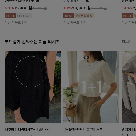
앤즌린넨 스퀘어나시니트
킹밋배색 카라니트
캘핀패턴 
30%
15,400
원
10%
29,900
원
18%
32
21,900원
33,200원
리뷰 카운트 영역
리뷰 카운트 영역
리뷰 카운
부드럽게 감싸주는 여름 티셔츠
더보기
테킷미 레터링티셔츠+반바지SET
(1+1)앤튼펜던트 퍼프티셔츠
밍디아 
SET