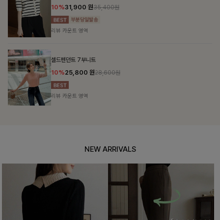
10%
31,900
원
35,400원
리뷰 카운트 영역
셀드펜던트 7부니트
10%
25,800
원
28,600원
리뷰 카운트 영역
NEW ARRIVALS