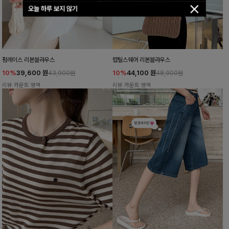
오늘 하루 보지 않기
펌레이스 리본블라우스
럽틸스퀘어 리본블라우스
10%
39,600
원
10%
44,100
원
43,900원
48,900원
리뷰 카운트 영역
리뷰 카운트 영역