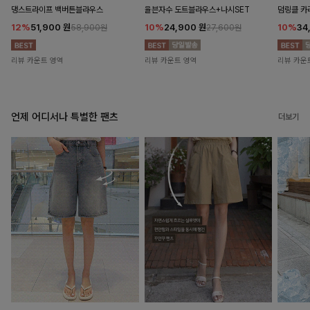
댕스트라이프 백버튼블라우스
율븐자수 도트블라우스+나시SET
덤링클 카
12%
51,900
원
10%
24,900
원
10%
34
58,900원
27,600원
리뷰 카운트 영역
리뷰 카운트 영역
리뷰 카운
언제 어디서나 특별한 팬츠
더보기