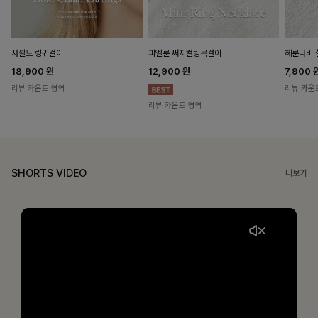
헤룬나비 
사셀드 링귀걸이
피엘룬 써지컬링목걸이
7,900
18,900
원
12,900
원
리뷰 카운
리뷰 카운트 영역
리뷰 카운트 영역
SHORTS VIDEO
더보기