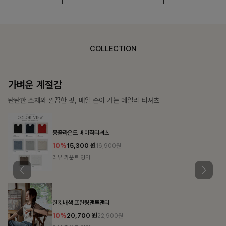
COLLECTION
가장 쉬운 코디
특별한 날부터 일상까지 함께하는 룩
쥬빌스트링 포켓원피스
17%
48,900
원
58,900원
리뷰 카운트 영역
블룬티 나시원피스+셔츠SET
15%
31,900
원
37,500원