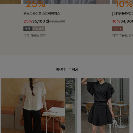
10%
18%
[5천장돌파/COOL]멜틴 퍼프블라우스
켄픈배색 스트
10%
34,900
원
18%
28,8
38,700원
리뷰 카운트 영역
리뷰 카운트 영
BEST ITEM