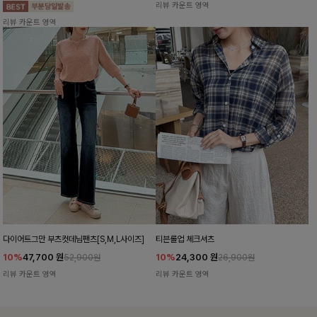
리뷰 카운트 영역
리뷰 카운트 영역
다이어트그만 부츠컷데님팬츠[S,M,L사이즈]
티븐롤업 체크셔츠
10%
47,700
원
10%
24,300
원
52,900원
26,900원
리뷰 카운트 영역
리뷰 카운트 영역