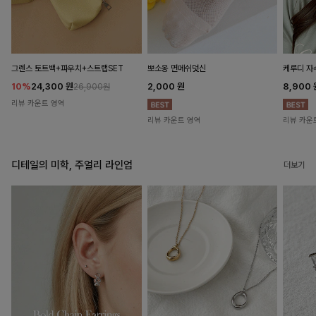
뽀소옹 면메쉬덧신
그렌스 토트백+파우치+스트랩SET
케루디 자
2,000
원
10%
24,300
원
8,900
26,900원
리뷰 카운트 영역
리뷰 카운트 영역
리뷰 카운
디테일의 미학, 주얼리 라인업
더보기