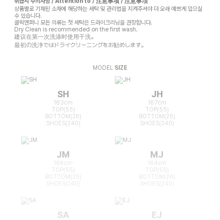
취급시 주의사항 / Attention to / 注意事项 / 注意事項
상품별로 기재된 소재에 해당하는 세탁 및 관리법을 지켜주셔야 더 오래 예쁘게 입으실
수 있습니다.
클릭앤퍼니 모든 의류는 첫 세탁은 드라이크리닝을 권장합니다.
Dry Clean is recommended on the first wash.
建议在第一次洗涤时使用干洗。
最初の洗浄ではドライクリーニングをお勧めします。
MODEL
SIZE
SH
JH
163cm
167cm
TOP(55)
TOP(55)
BOTTOM(26)
BOTTOM(26)
SHOES(240)
SHOES(240)
JM
MJ
166cm
164cm
TOP(55)
TOP(55)
BOTTOM(25)
BOTTOM(26)
SHOES(240)
SHOES(240)
SA
EJ