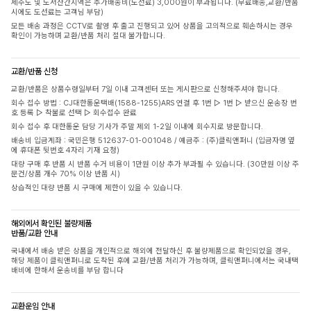
제주도 및 도서산간지역은 추가배송비(도선료) 3,000원이 부과됩니다. (무료배송,교환/반품
시에도 도선료는 고객님 부담)
모든 배송 과정은 CCTV로 촬영 후 출고 진행되고 있어 상품을 고의적으로 훼손하시는 경우
확인이 가능하며 교환/반품 처리 절대 불가합니다.
교환/반품 신청
교환/반품은 상품수령일부터 7일 이내 고객센터 또는 게시판으로 신청해주셔야 합니다.
회수 접수 방법 : CJ대한통운택배(1588-1255)ARS 연결 후 1번 ▷ 1번 ▷ 받으신 운송장 번
호 등록 ▷ 착불로 선택 ▷ 회수접수 완료
회수 접수 후 대한통운 담당 기사가 주말 제외 1-2일 이내에 회수지로 방문합니다.
배송비 입금계좌 : 국민은행 512637-01-001048 / 예금주 : (주)클릭앤퍼니 (입금자명 옆
에 휴대폰 뒷번호 4자리 기재 요청)
대량 구매 후 반품 시 반품 수거 비용이 1만원 이상 추가 부과될 수 있습니다. (30만원 이상 주
문건/상품 개수 70% 이상 반품 시)
상습적인 대량 반품 시 구매에 제한이 있을 수 있습니다.
해외에서 확인된 불량제품
반품/교환 안내
국내에서 배송 받은 상품을 개인적으로 해외에 전달하신 후 불량제품으로 확인되었을 경우,
해당 제품이 클릭앤퍼니로 도착된 후에 교환/반품 처리가 가능하며, 클릭앤퍼니에서는 국내택
배비에 한해서 운송비를 부담 합니다
교환운임 안내