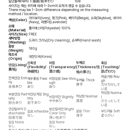
밑단둘레
Hem/下擺圍/裾まわり
108
사이즈는 재는 위치에 따라 1~3cm의 오차가 생길 수 있습니다.
There may be 1~3cm difference depending on the measuring
method / location.
아이보리(Ivory), 핑크(Pink), 베이지(Beige), 소라(Skyblue), 네이비
색상(Color)
(Navy), 라벤더(Lavender)
소재
폴리에스터(Polyester) 100%
(Material)
사이즈(Size)
FREE
세탁방법
드라이 크리닝(Dry cleaning), 손세탁(Hand wash)
(Washing)
중량
180g
(Weight)
제조국
대한민국(Korea)
(Origin)
두께감
신축성
비침
촉감
안감
(Lining/
(Flexibility/
(Transparency/
(Thickness/生
(Touching/
裏地)
伸縮性)
透け感)
肌ざわり)
地の厚さ)
까슬거림
Rou
전체안감
Enti
매우좋음
Flexi
비침있음
See-thro
두꺼움
Thick
gh
rly
ble
ugh
厚手
カサカサして
全体あり
あり
あり
いる
적당함
Norma
부분안감
Part
약간당겨짐
Slig
적당함
Normal
비침약간
Slightly
l
ially
htly
適度
ややあり
さらっとして
部分あり
若干あり
いる
안감탈부착
D
밝은칼라만
Bright
얇음
Thin
부드러움
Soft
없음
Inflexible
etachable
Color Only
なし
薄手
柔らかい
脱着可能
薄い色あり
없음
None
없음
None
なし
なし