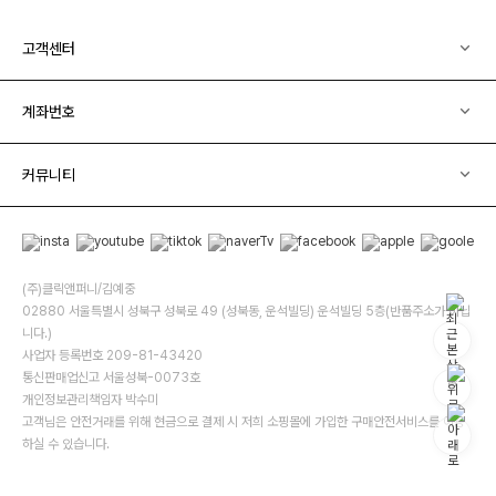
고객센터
계좌번호
커뮤니티
(주)클릭앤퍼니/김예중
02880 서울특별시 성북구 성북로 49 (성북동, 운석빌딩) 운석빌딩 5층(반품주소가 아닙
니다.)
사업자 등록번호 209-81-43420
통신판매업신고 서울성북-0073호
개인정보관리책임자 박수미
고객님은 안전거래를 위해 현금으로 결제 시 저희 소핑몰에 가입한 구매안전서비스를 이용
하실 수 있습니다.