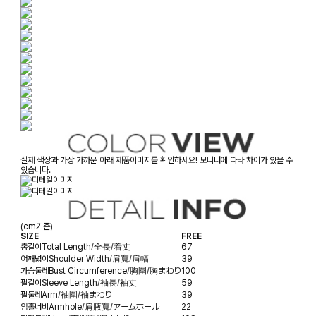
실제 색상과 가장 가까운 아래 제품이미지를 확인하세요! 모니터에 따라 차이가 있을 수
있습니다.
(cm기준)
SIZE
FREE
총길이
Total Length/全長/着丈
67
어깨넓이
Shoulder Width/肩寬/肩幅
39
가슴둘레
Bust Circumference/胸圍/胸まわり
100
팔길이
Sleeve Length/袖長/袖丈
59
팔둘레
Arm/袖圍/袖まわり
39
암홀너비
Armhole/肩腋寬/アームホール
22