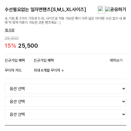
수선필요없는 일자면팬츠[S,M,L,XL사이즈]
숏,기본,롱 3가지 기장과 S-XL 사이즈로 착용 가능한 폭이 아주 넓은 아이템! 수선 없이 내 몸
에 딱 맞게 착용이 가능한 코튼 팬츠예요 : )
개 리뷰
29,900
15%
25,500
신규가입 혜택
신규가입 혜택
혜택보기
무이자 카드
최대 6개월 무이자