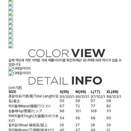
실제 색상과 가장 가까운 아래 제품이미지를 확인하세요! 모니터에 따라 차이가 있을 수
있습니다.
(cm기준)
SIZE
S(55)
M(66)
L(77)
XL(88)
총길이(숏/기본/롱)
Total Length/全
95/100/1
96/101/1
97/102/1
98/103/1
05
06
07
08
長/着丈
허리둘레
Waist/腰圍/ウエスト
67
72
77
82
힙둘레
Hip/臀圍/ヒップ
96
101
106
111
허벅지둘레
Thigh/大腿圍/わたりま
54
56
58
60
わり
밑위길이
Rise/ 褲檔長/股上
26
27
28
29
밑단둘레
Hem/下擺圍/裾まわり
45
47
49
51