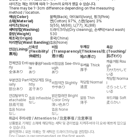
사이즈는 재는 위치에 따라 1~3cm의 오차가 생길 수 있습니다.
There may be 1~3cm difference depending on the measuring
method / location.
색상(Color)
블랙(Black), 아이보리(Ivory), 핑크(Pink)
소재(Material)
면(Cotton) 97%, 스판(Span) 3%
사이즈(Size)
S(55), M(66), L(77), XL(88)
세탁방법(Washing)
드라이크리닝(Dry cleaning), 손세탁(Hand wash)
중량(Weight)
530
제조국(Origin)
중국(China)
허리밴딩(Waist Banding)
없음(None)
두께감
신축성
비침
촉감
안감
(Lining/
(Flexibility/
(Transparency/
(Thickness/生
(Touching/
裏地)
伸縮性)
透け感)
肌ざわり)
地の厚さ)
까슬거림
Rou
전체안감
Enti
매우좋음
Flexib
비침있음
See-thro
두꺼움
Thick
gh
rly
le
ugh
厚手
カサカサして
全体あり
あり
あり
いる
적당함
Norma
부분안감
Part
약간당겨짐
Slig
적당함
Normal
비침약간
Slightly
l
ially
htly
適度
ややあり
さらっとして
部分あり
若干あり
いる
안감탈부착
D
밝은칼라만
Bright
얇음
Thin
부드러움
Soft
없음
Inflexible
etachable
Color Only
なし
薄手
柔らかい
脱着可能
薄い色あり
없음
None
없음
None
なし
なし
취급시 주의사항 / Attention to / 注意事项 / 注意事項
상품별로 기재된 소재에 해당하는 세탁 및 관리법을 지켜주셔야 더 오래 예쁘게 입으실
수 있습니다.
클릭앤퍼니 모든 의류는 첫 세탁은 드라이크리닝을 권장합니다.
Dry Clean is recommended on the first wash.