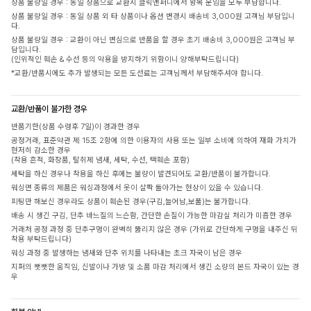
상품 불량일 경우 : 동일 상품으로 교환시 클릭앤퍼니에서 왕복 운임을 모두 부담합니다.
상품 불량일 경우 : 동일 상품 외 타 상품이나 옵션 변경시 배송비 3,000원 고객님 부담입니
다.
상품 불량일 경우 : 교환이 아닌 변심으로 반품을 할 경우 초기 배송비 3,000원은 고객님 부
담입니다.
(인위적인 훼손 & 수선 등의 악용을 방지하기 위함이니 양해부탁드립니다)
*교환/반품시에도 추가 발생되는 모든 도선료는 고객님께서 부담해주셔야 합니다.
교환/반품이 불가한 경우
반품기한(상품 수령후 7일)이 경과한 경우
공정거래, 표준약관 제 15조 2항에 의한 이용자의 사용 또는 일부 소비에 의하여 재화 가치가
현저히 감소한 경우
(착용 흔적, 화장품, 탈취제 냄새, 세탁, 수선, 택훼손 포함)
세탁을 하신 경우나 착용을 하신 후에는 불량이 발견되어도 교환/반품이 불가합니다.
워싱면 종류의 제품은 워싱과정에서 옷이 살짝 돌아가는 현상이 있을 수 있습니다.
피팅만 해보신 경우라도 상품이 훼손된 경우(구김,늘어남,보풀)는 불가합니다.
배송 시 생긴 구김, 단추 바느질의 느슨함, 간단한 손질이 가능한 마감실 처리가 미흡한 경우
거래처 공정 과정 중 단추구멍이 완벽히 뚫리지 않은 경우 (가위로 간단하게 구멍을 내주신 뒤
착용 부탁드립니다)
워싱 과정 중 발생하는 냄새와 단추 위치를 나타내는 초크 자국이 남은 경우
지퍼의 뻣뻣한 움직임, 신발이나 가방 및 소품 마감 처리에서 생긴 소량의 본드 자국이 있는 경
우