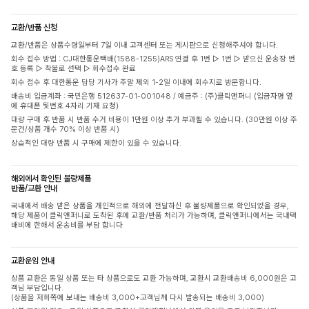
교환/반품 신청
교환/반품은 상품수령일부터 7일 이내 고객센터 또는 게시판으로 신청해주셔야 합니다.
회수 접수 방법 : CJ대한통운택배(1588-1255)ARS 연결 후 1번 ▷ 1번 ▷ 받으신 운송장 번
호 등록 ▷ 착불로 선택 ▷ 회수접수 완료
회수 접수 후 대한통운 담당 기사가 주말 제외 1-2일 이내에 회수지로 방문합니다.
배송비 입금계좌 : 국민은행 512637-01-001048 / 예금주 : (주)클릭앤퍼니 (입금자명 옆
에 휴대폰 뒷번호 4자리 기재 요청)
대량 구매 후 반품 시 반품 수거 비용이 1만원 이상 추가 부과될 수 있습니다. (30만원 이상 주
문건/상품 개수 70% 이상 반품 시)
상습적인 대량 반품 시 구매에 제한이 있을 수 있습니다.
해외에서 확인된 불량제품
반품/교환 안내
국내에서 배송 받은 상품을 개인적으로 해외에 전달하신 후 불량제품으로 확인되었을 경우,
해당 제품이 클릭앤퍼니로 도착된 후에 교환/반품 처리가 가능하며, 클릭앤퍼니에서는 국내택
배비에 한해서 운송비를 부담 합니다
교환운임 안내
상품 교환은 동일 상품 또는 타 상품으로도 교환 가능하며, 교환시 교환배송비 6,000원은 고
객님 부담입니다.
(상품을 저희쪽에 보내는 배송비 3,000+고객님께 다시 발송되는 배송비 3,000)