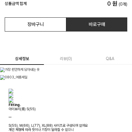
0
원
상품금액 합계
(
0
개)
장바구니
바로구매
상세정보
리뷰
(
0
)
Q&A
Fitting.
아이보리(롱) S(55)
ㅡ
S(55), M(66), L(77), XL(88) 사이즈로 구성되어 있어요
개인 체형에 따라 핏이나 기장이 달라질 수 있으니