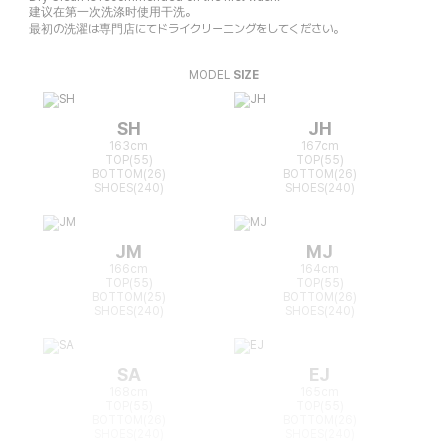
建议在第一次洗涤时使用干洗。
最初の洗濯は専門店にてドライクリーニングをしてください。
MODEL
SIZE
SH
JH
163cm
167cm
TOP(55)
TOP(55)
BOTTOM(26)
BOTTOM(26)
SHOES(240)
SHOES(240)
JM
MJ
166cm
164cm
TOP(55)
TOP(55)
BOTTOM(25)
BOTTOM(26)
SHOES(240)
SHOES(240)
SA
EJ
168cm
165cm
TOP(55)
TOP(55)
BOTTOM(26)
BOTTOM(26)
SHOES(240)
SHOES(240)