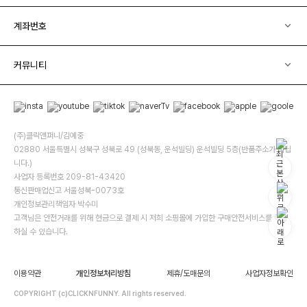
계좌번호
커뮤니티
(주)클릭앤퍼니/김예중
02880 서울특별시 성북구 성북로 49 (성북동, 운석빌딩) 운석빌딩 5층(반품주소가 아닙
니다.)
사업자 등록번호 209-81-43420
통신판매업신고 서울성북-0073호
개인정보관리책임자 박수미
고객님은 안전거래를 위해 현금으로 결제 시 저희 소핑몰에 가입한 구매안전서비스를 이용
하실 수 있습니다.
이용약관
개인정보처리방침
제휴/도매문의
사업자정보확인
COPYRIGHT (c)CLICKNFUNNY. All rights reserved.