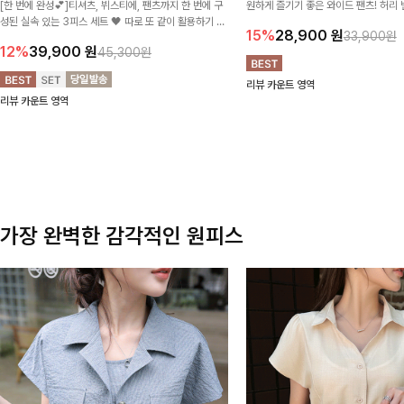
[한 번에 완성💕]티셔츠, 뷔스티에, 팬츠까지 한 번에 구
원하게 즐기기 좋은 와이드 팬츠! 허리
성된 실속 있는 3피스 세트 🖤 따로 또 같이 활용하기 좋
테일로 편안한 착용감을 더했으며, 여
15%
28,900
원
33,900원
아 코디 걱정 없이 데일리하게 즐기기 좋아요 ✨
이드핏이 군살을 자연스럽게 커버해준답
12%
39,900
원
45,300원
리뷰 카운트 영역
리뷰 카운트 영역
가장 완벽한 감각적인 원피스