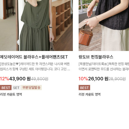
제딧레이어드 블라우스+플레어팬츠SET
랑도브 펀칭블라우스
[완성도높은💗]레이어드한 듯 자연스러운 나시와 버튼
[특별한날/데이트룩🎀]독특한 펀칭 
원피스가 함께 구성된 세트 아이템입니다. 코디 고민 없
이면서 로맨틱한 무드를 선사하는 블라우
이 한 벌만으로도 내추럴하면서 여성스러운 썸머룩 완성!
프 소매와 밑단 셔링으로 스타일을 더
12%
43,900
원
10%
26,100
원
49,800원
28,900원
리뷰 카운트 영역
리뷰 카운트 영역