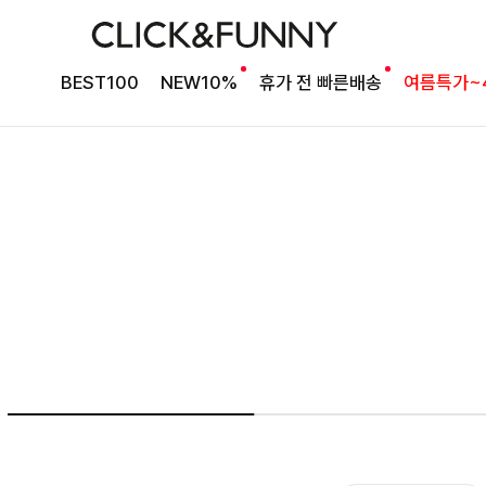
NO1. 썸머베스트
BEST100
NEW10%
휴가 전 빠른배송
여름특가~
두가지 컬러 데일리아이템
룬카일 스트라이프셔츠