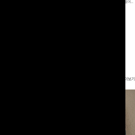
함께 구성된 세트 아이템으로, 편안하면
포인트가 되어주는 와이드 팬츠입니다. 여유롭게 떨어지
안꾸룩을 완성해드립니다 ✨🩵
는 실루엣과 가볍게 바스락거리는 소재감으로 시원하고
00
원
14%
42,900
원
36,400원
49,800원
편안하게 즐기기 좋은 아이템-
리뷰 카운트 영역
더보기