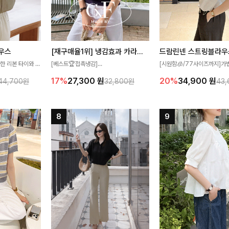
우스
[재구매율1위] 냉감효과 카라니트
드람린넨 스트링블라우
한 리본 타이와 자
[베스트🏆접촉냉감]
[시원함🧊/77사이즈까지]가
디테일이 여성스러운
여름에도 무더위 걱정할 필요가 없어요!얇
한 텍스처가 돋보이는 블라우스
17%
27,300
원
20%
34,900
원
44,700원
32,800원
43
스 🤎 하늘하늘
고 가벼운 소재감으로 여름에도 시원하게
없는 슬릿 카라 디자인이 얼굴
떨어지는 실루엣으로
즐기실 수 있는 니트랍니다
원하게 연출해드립니다 🤍🌿
 세련되게 즐기기