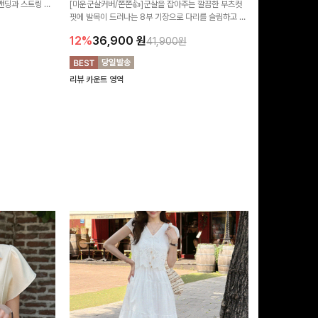
 밴딩과 스트링 디
[미운군살커버/쫀쫀👍]군살을 잡아주는 깔끔한 부츠컷
어 핏 반바지가 
유롭게 떨어지는 와
핏에 발목이 드러나는 8부 기장으로 다리를 슬림하고 길
서도 캐주얼한 꾸
18%
29,9
니다:)
어보이게 만들어주며 생지 소재로 멋을 더한 데님팬츠에
12%
36,900
원
41,900원
요~!
리뷰 카운트 영역
리뷰 카운트 영역