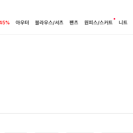
여름의 끝을 완성할
45%
아우터
블라우스/셔츠
팬츠
원피스/스커트
니트
감각적인 원피스
셀퍼프 셔링원피스