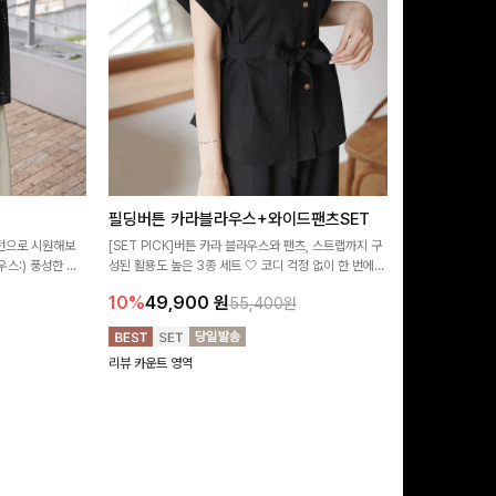
필딩버튼 카라블라우스+와이드팬츠SET
덤링클 카라
패턴으로 시원해보
[SET PICK]버튼 카라 블라우스와 팬츠, 스트랩까지 구
[팔뚝커버✌]내추
스:) 풍성한 퍼
성된 활용도 높은 3종 세트 🤍 코디 걱정 없이 한 번에
지는 블라우스🖤
했어요
완성도 있는 스타일링을 연출할 수 있어 데일리하게 즐기
더해져 여리하면서
10%
49,900
원
10%
34,9
55,400원
기 좋아요 ✨
리뷰 카운트 영역
리뷰 카운트 영역