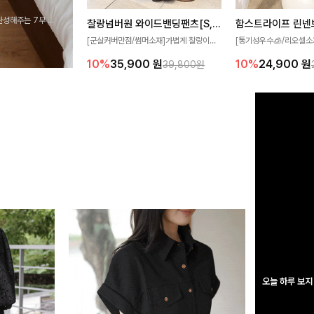
완성해주는 7부 블
찰랑넘버원 와이드밴딩팬츠[S,M,L사이즈]
함스트라이프 린넨
 스타일링을 연출하
[군살커버만점/썸머소재]가볍게 찰랑이는
[통기성우수🧊/리오셀소
원단과 여유로운 와이드 핏으로 하루 종일
트라이프 패턴으로 캐주
10%
35,900
원
10%
24,900
원
39,800원
편안하게 착용하실 수 있는 팬츠입니다 🖤
무드 살려주는 니트 가디건
✨ 허리 전체 밴딩과 스트링 디테일로 안정
에 슬림하게 떨어지는 핏
감 있는 착용감을 더해드려요!
도 여리하고 세련되게 입
오늘 하루 보지