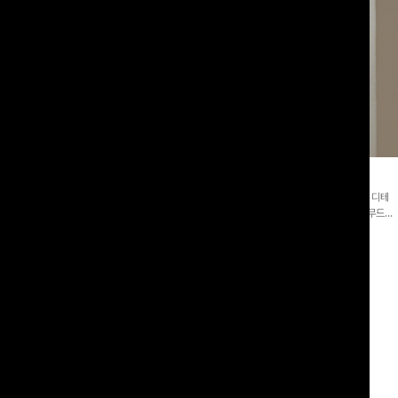
블라우스
쥬린레이스 카라블라우스
럴한 링클 텍스처로 분위기 있게 입어
[소매롤업/펀칭자수💕]잔잔하고 고급스러운 자수 디테
 브이넥 카라 디자인에 여유로운 소매핏
일이 사랑스러운 블라우스-페미닌하면서 여리한 무드로
도 시원한 무드로 즐기기 좋아요-
즐겨지는 ITEM
00
원
12%
34,900
원
38,700원
39,600원
리뷰 카운트 영역