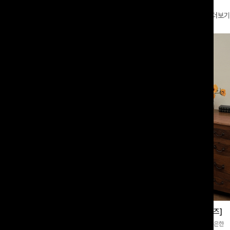
더보기
링티셔츠+반바지SET
쿨링버튼 8부와이드팬츠[FREE,L사이즈]
룩까지]감각적인 레터링 티셔츠와 플레
[바스락소재💙/8부기장]사이드 버튼 디테일이 은은한