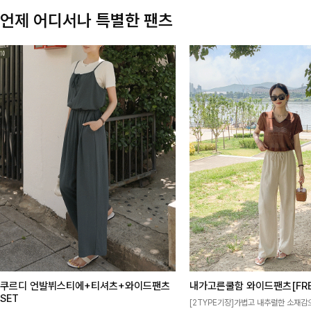
언제 어디서나 특별한 팬츠
쿠르디 언발뷔스티에+티셔츠+와이드팬츠
내가고른쿨함 와이드팬츠[FRE
SET
[2TYPE기장]가볍고 내추럴한 소재감