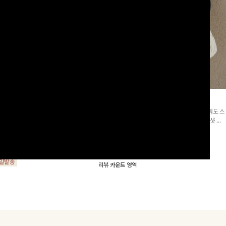
군살삭제]젤링클프리 카라원피
조단스트링 체크원피스
[고객요청재입고/2천장돌파💚]하나만 툭 착용해줘도 스
프리 원단으로 항상 깔끔하게 착용 가능
타일리시해 보이는 휘뚜루 마뚜루 아이템 ~ ! 인생샷 건
지는 넉넉한 핏으로 군살을 완벽히 커버
질 수 있는 세련된 무드의 체크 패턴이 들어간 원피스 : )
15%
29,900
원
35,100원
요🖤
00
원
34,000원
리뷰 카운트 영역