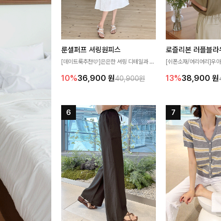
룬셀퍼프 셔링원피스
로즐리본 러플블라
[데이트룩추천🩷]은은한 셔링 디테일과 퍼
[쉬폰소재/여리여리]우아
프 소매가 어우러져 사랑스러운 무드를 완
연스럽게 흐르는 러플 
10%
36,900
원
13%
38,900
원
40,900원
성해주는 원피스🤍 허리 스모크 밴딩이 슬
분위기를 더해주는 블라우
림한 실루엣을 연출해주며, 자연스럽게 퍼
한 소재감과 여유롭게 
지는 플레어 라인으로 여성스럽고 편안하게
얼굴까지 화사해 보이며
즐기기 좋아요
좋아요