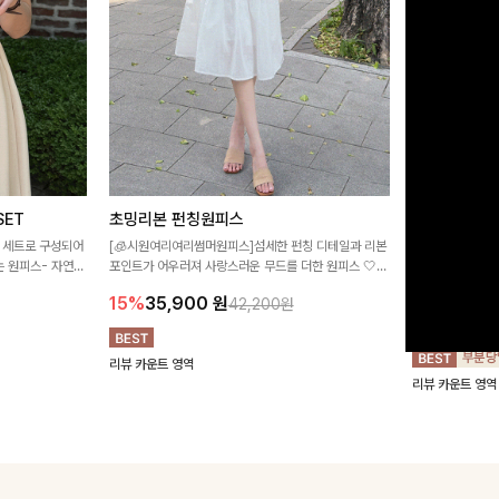
ET
초밍리본 펀칭원피스
[주문폭주/
스
 세트로 구성되어
[🧊시원여리여리썸머원피스]섬세한 펀칭 디테일과 리본
 원피스- 자연스
포인트가 어우러져 사랑스러운 무드를 더한 원피스 🤍
구김이 적은 링클
이 어우러져 단정하
여리하게 퍼지는 실루엣으로 로맨틱하고 여성스럽게 연
하며 일자로 떨어
15%
35,900
원
42,200원
출돼요 ✨
해주는 원피스에
18%
27,9
리뷰 카운트 영역
리뷰 카운트 영역