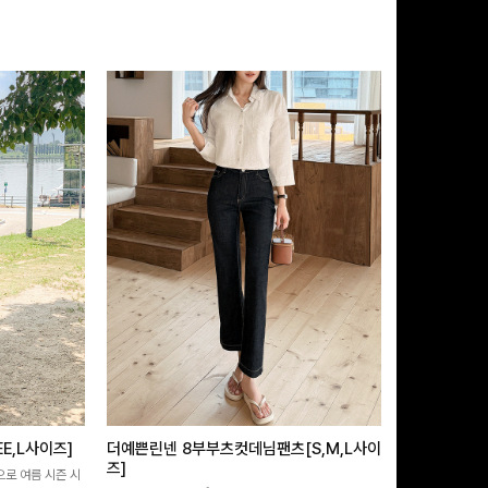
E,L사이즈]
더예쁜린넨 8부부츠컷데님팬츠[S,M,L사이
테킷미 레터
즈]
으로 여름 시즌 시
[데일리부터 여행