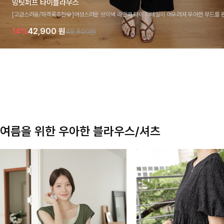
밍팃퍼프 타이블라우스
[고급스러움/하객룩추천💎]여성스러운 브이넥 라인과 타이 디테일이 어우러져 우아한 무드를 
라우스 🤍 여유로운 7부 소매로 편안하게 착용되며 데일리룩부터 출근룩, 하객룩까지 세련된
14%
42,900
원
49,800원
기 좋은 아이템이에요
여름을 위한 우아한 블라우스/셔츠