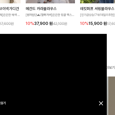
브이넥가디건
메칸드 카라블라우스
레킷퍼프 셔링블라우스
재]은은한 배색 스
[썸머원단🌊/팔뚝커버]은은한 링클 텍스처
[인기급상승/7부/데일리추천]
얼하면서도 산뜻한
와 여유로운 실루엣이 만나 내추럴하면서도
이 더해져 사랑스럽고 풍성한 
10%
37,900
원
10%
15,900
원
27,600원
42,100원
17,
 💛 브이넥 라인
세련된 무드를 연출해주는 블라우스- 데일
성해주는 블라우스 🤍 가볍게
 더해져 단독으로
리룩부터 출근룩까지 다양하게 활용하기 좋
로 체형을 자연스럽게 커버해
어져요-
은 베이직한 디자인!
게 즐기기 좋아요 ✨
더보기
 않기