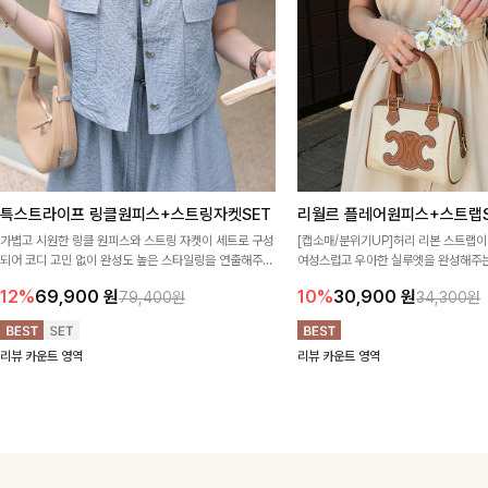
특스트라이프 링클원피스+스트링자켓SET
리월르 플레어원피스+스트랩S
가볍고 시원한 링클 원피스와 스트링 자켓이 세트로 구성
[캡소매/분위기UP]허리 리본 스트랩이
되어 코디 고민 없이 완성도 높은 스타일링을 연출해주는
여성스럽고 우아한 실루엣을 완성해주는
아이템 🤍 따로 또 같이 활용하기 좋아 실용적이며, 스트
럽게 퍼지는 플레어 라인과 깔끔한 핏
12%
69,900
원
10%
30,900
원
79,400원
34,300원
링 디테일로 다양한 핏을 연출할 수 있어 데일리부터 여
면서도 여리한 무드로 입어져✨
행룩까지 멋스럽게 즐기기 좋아요 ✨
리뷰 카운트 영역
리뷰 카운트 영역