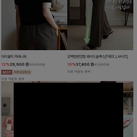
더리골지 카라니트
강력한편안함 와이드슬랙스[FREE,L사이즈]
12%
29,900
원
10%
37,800
원
33,900원
41,900원
리뷰 카운트 영역
리뷰 카운트 영역