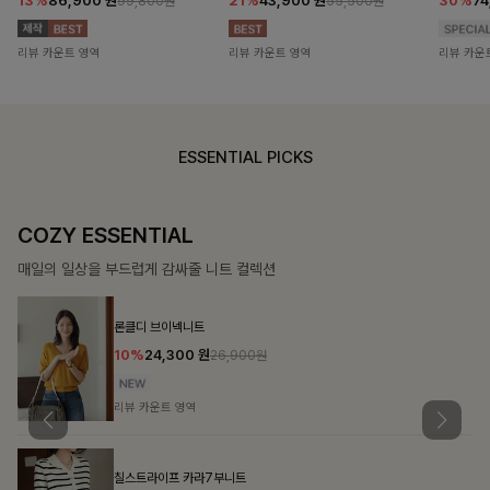
13%
86,900
원
21%
43,900
원
30%
7
99,800원
55,500원
리뷰 카운트 영역
리뷰 카운트 영역
리뷰 카운
ESSENTIAL PICKS
COZY ESSENTIAL
매일의 일상을 부드럽게 감싸줄 니트 컬렉션
론클디 브이넥니트
10%
24,300
원
26,900원
리뷰 카운트 영역
칠스트라이프 카라7부니트