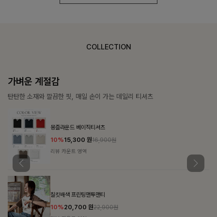
COLLECTION
가장 쉬운 코디
특별한 날부터 일상까지 함께하는 룩
쥬빌스트링 포켓원피스
17%
48,900
원
58,900원
리뷰 카운트 영역
블룬티 나시원피스+셔츠SET
15%
31,900
원
37,500원