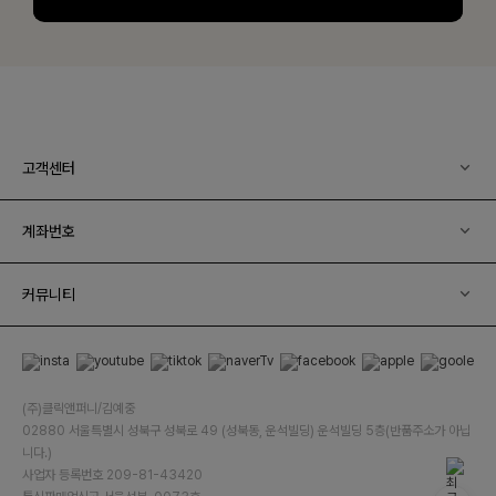
고객센터
계좌번호
커뮤니티
(주)클릭앤퍼니/김예중
02880 서울특별시 성북구 성북로 49 (성북동, 운석빌딩) 운석빌딩 5층(반품주소가 아닙
니다.)
사업자 등록번호 209-81-43420