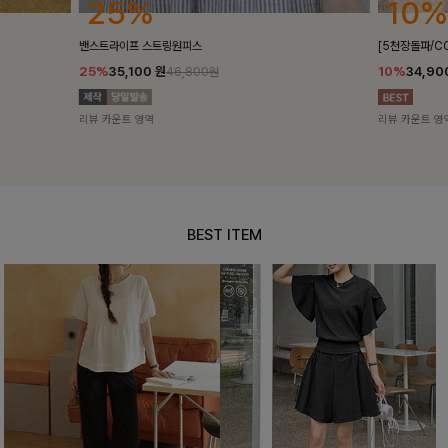
10%
18%
[5천장돌파/COOL]멜틴 퍼프블라우스
켄픈배색 스트
10%
34,900
원
18%
28,8
38,700원
리뷰 카운트 영역
리뷰 카운트 영
BEST ITEM