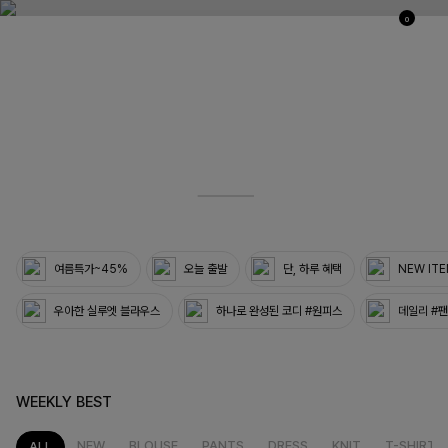
0
03
33
여름특가~45%
오늘 출발
단, 하루 혜택
NEW IT
우아한 실루엣 블라우스
하나로 완성된 코디 #원피스
데일리 #
WEEKLY BEST
NEW
BLOUSE
PANTS
DRESS
KNIT
T-SHIRT
ALL