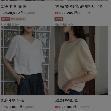
월스트라이프 버튼니트
퍼펙트절개핏 6부데님반바지[S,M,L사이즈]
12%
29,900
원
14%
48,900
원
33,900원
56,800원
리뷰 카운트 영역
리뷰 카운트 영역
콘브이넥 라벨티셔츠
소프트해 라운드니트
10%
17,900
원
10%
26,100
원
19,800원
28,900원