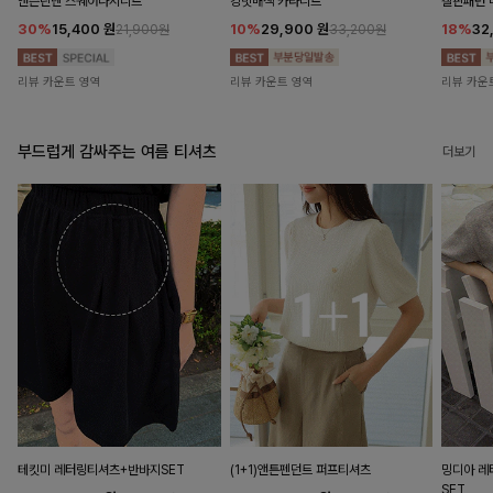
앤즌린넨 스퀘어나시니트
킹밋배색 카라니트
캘핀패턴 
30%
15,400
원
10%
29,900
원
18%
32
21,900원
33,200원
리뷰 카운트 영역
리뷰 카운트 영역
리뷰 카운
부드럽게 감싸주는 여름 티셔츠
더보기
테킷미 레터링티셔츠+반바지SET
(1+1)앤튼펜던트 퍼프티셔츠
밍디아 
SET