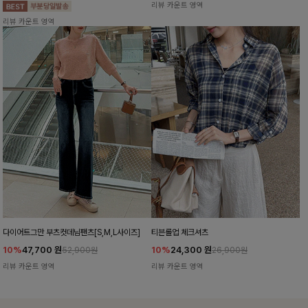
리뷰 카운트 영역
리뷰 카운트 영역
다이어트그만 부츠컷데님팬츠[S,M,L사이즈]
티븐롤업 체크셔츠
10%
47,700
원
10%
24,300
원
52,900원
26,900원
리뷰 카운트 영역
리뷰 카운트 영역