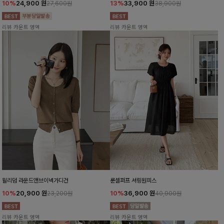
10%
24,900
원
13%
33,900
원
27,600원
38,900원
리뷰 카운트 영역
리뷰 카운트 영역
윌리덤 라운드앤브이넥가디건
룬셀퍼프 셔링원피스
10%
20,900
원
10%
36,900
원
23,200원
40,900원
리뷰 카운트 영역
리뷰 카운트 영역