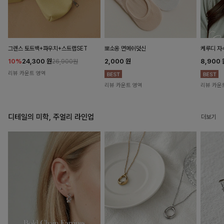
뽀소옹 면메쉬덧신
그렌스 토트백+파우치+스트랩SET
케루디 자
2,000
원
10%
24,300
원
8,900
26,900원
리뷰 카운트 영역
리뷰 카운트 영역
리뷰 카운
디테일의 미학, 주얼리 라인업
더보기