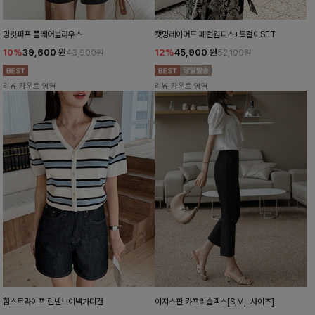
밍킷퍼프 플레어블라우스
캣밍레이어드 패턴원피스+목걸이SET
10%
39,600
원
12%
45,900
원
43,900원
52,100원
리뷰 카운트 영역
리뷰 카운트 영역
함스트라이프 린넨브이넥가디건
이지스판 카프리슬랙스[S,M,L사이즈]