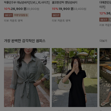
딱좋은5부 데님반바지[S,M,L,XL사이즈]
쿨코튼핀턱 밴딩반바지
더예쁜린넨
이즈]
10%
26,900
원
15%
19,900
원
29,800원
23,400원
12%
36
리뷰 카운트 영역
리뷰 카운트 영역
리뷰 카운
가장 완벽한 감각적인 원피스
더보기