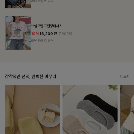
리뷰 카운트 영역
캣시어서커 버튼카라원피스+벨트SET
16%
79,900
원
95,100원
리뷰 카운트 영역
감각적인 선택, 완벽한 마무리
더보기