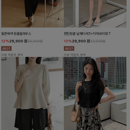
릴픈배색 링클블라우스
헨틴링클 날개티셔츠+치마바지SET
12%
29,900
원
12%
29,900
원
33,900원
33,900원
리뷰 카운트 영역
리뷰 카운트 영역