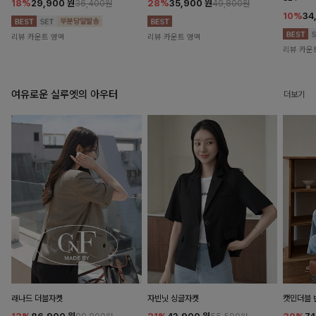
18%
29,900
원
28%
35,900
원
36,400원
49,800원
10%
34
리뷰 카운트 영역
리뷰 카운트 영역
리뷰 카운
여유로운 실루엣의 아우터
더보기
래나드 더블자켓
자빈닛 싱글자켓
캣민더블 