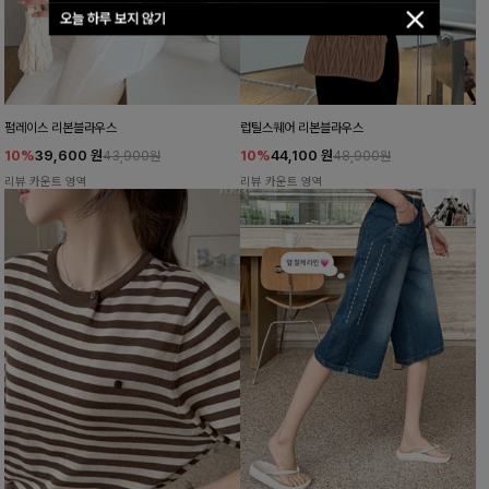
오늘 하루 보지 않기
펌레이스 리본블라우스
럽틸스퀘어 리본블라우스
10%
39,600
원
10%
44,100
원
43,900원
48,900원
리뷰 카운트 영역
리뷰 카운트 영역