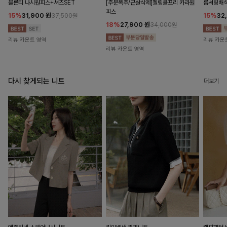
블룬티 나시원피스+셔츠SET
[주문폭주/군살삭제]젤링클프리 카라원
롬셔링배
피스
15%
31,900
원
15%
32
37,500원
18%
27,900
원
34,000원
리뷰 카운트 영역
리뷰 카운
리뷰 카운트 영역
다시 찾게되는 니트
더보기