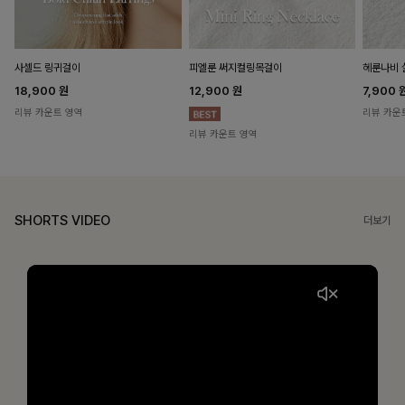
헤룬나비 
사셀드 링귀걸이
피엘룬 써지컬링목걸이
7,900
18,900
원
12,900
원
리뷰 카운
리뷰 카운트 영역
리뷰 카운트 영역
SHORTS VIDEO
더보기