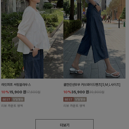
레킷퍼프 셔링블라우스
쿨한린넨8부 커브와이드팬츠[S,M,L사이즈]
10%
15,900
원
10%
35,900
원
17,600원
39,800원
리뷰 카운트 영역
리뷰 카운트 영역
더보기