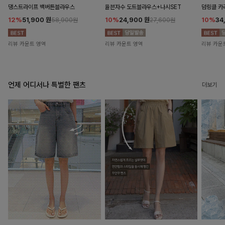
댕스트라이프 백버튼블라우스
율븐자수 도트블라우스+나시SET
덤링클 카
12%
51,900
원
10%
24,900
원
10%
34
58,900원
27,600원
리뷰 카운트 영역
리뷰 카운트 영역
리뷰 카운
언제 어디서나 특별한 팬츠
더보기