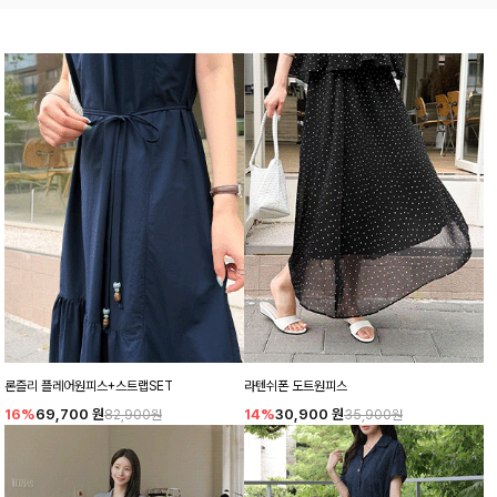
론즐리 플레어원피스+스트랩SET
라텐쉬폰 도트원피스
16%
69,700
원
14%
30,900
원
82,900원
35,900원