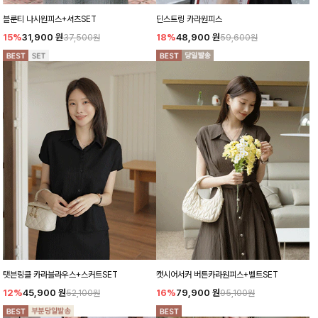
블룬티 나시원피스+셔츠SET
딘스트링 카라원피스
15%
31,900
원
18%
48,900
원
37,500원
59,600원
탯븐링클 카라블라우스+스커트SET
캣시어서커 버튼카라원피스+벨트SET
12%
45,900
원
16%
79,900
원
52,100원
95,100원