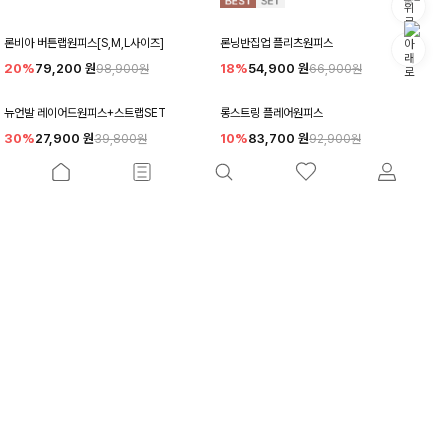
론비아 버튼랩원피스[S,M,L사이즈]
론닝반집업 플리츠원피스
20%
79,200
원
18%
54,900
원
98,900원
66,900원
뉴언발 레이어드원피스+스트랩SET
롱스트링 플레어원피스
30%
27,900
원
10%
83,700
원
39,800원
92,900원
네픈셔링 스트링원피스
벨럼드 체크원피스+벨트SET
10%
36,900
원
20%
91,900
원
40,900원
114,800원
슈글릿 스트링원피스
댈빙체크 카라원피스
30%
31,500
원
10%
46,800
원
44,900원
51,900원
더보기