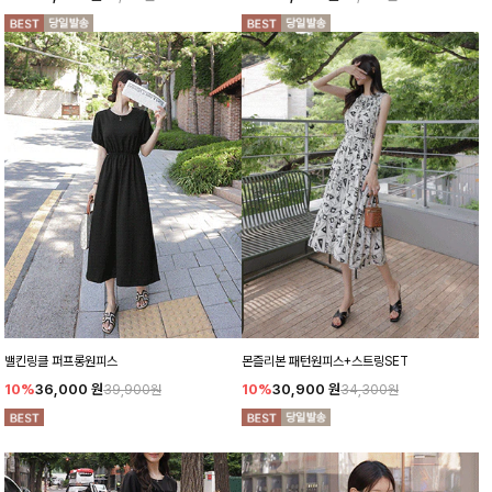
밸킨링클 퍼프롱원피스
몬즐리본 패턴원피스+스트링SET
10%
36,000
원
10%
30,900
원
39,900원
34,300원