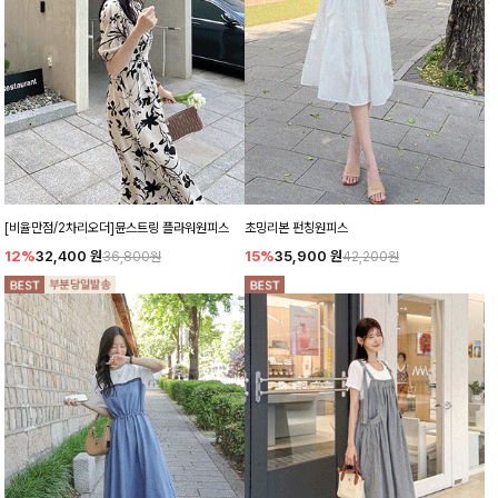
[비율만점/2차리오더]뮨스트링 플라워원피스
초밍리본 펀칭원피스
12%
32,400
원
15%
35,900
원
36,800원
42,200원