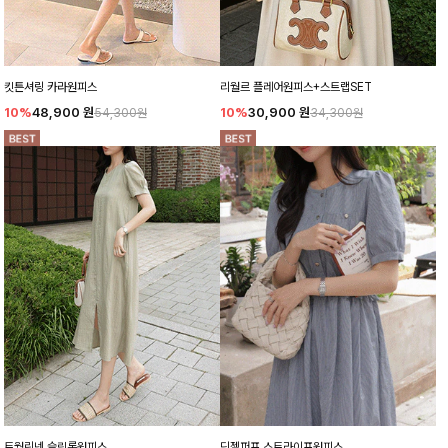
킷튼셔링 카라원피스
리월르 플레어원피스+스트랩SET
10%
48,900
원
10%
30,900
원
54,300원
34,300원
트월린넨 슬릿롱원피스
딘젤퍼프 스트라이프원피스