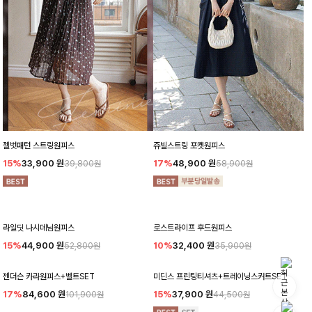
젤벗패턴 스트링원피스
쥬빌스트링 포켓원피스
15%
33,900
원
17%
48,900
원
39,800원
58,900원
라일딧 나시데님원피스
로스트라이프 후드원피스
15%
44,900
원
10%
32,400
원
52,800원
35,900원
젠더슨 카라원피스+벨트SET
미딘스 프린팅티셔츠+트레이닝스커트SET
17%
84,600
원
15%
37,900
원
101,900원
44,500원