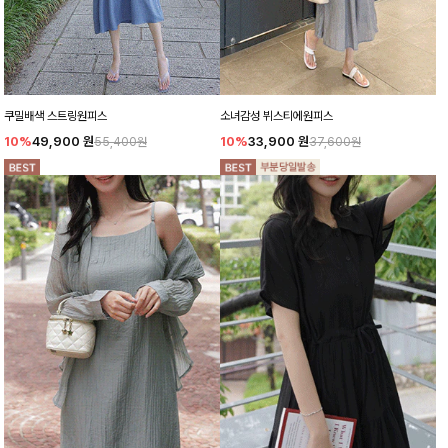
쿠밀배색 스트링원피스
소녀감성 뷔스티에원피스
10%
49,900
원
10%
33,900
원
55,400원
37,600원