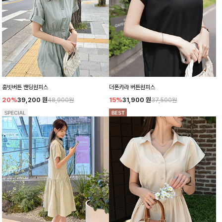
홈빗버튼 밴딩원피스
더폰카라 버튼원피스
20%
39,200
원
15%
31,900
원
48,900원
37,500원