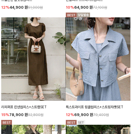
12%
44,900
원
10%
64,900
원
51,000원
72,100원
리피퍼프 린넨원피스+스트랩SET
특스트라이프 링클원피스+스트링자켓SET
15%
78,900
원
12%
69,900
원
92,800원
79,400원