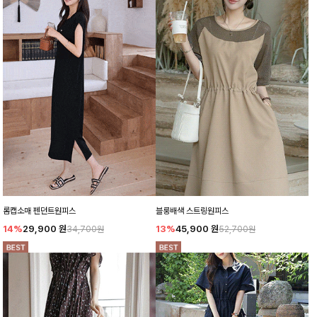
롬캡소매 펜던트원피스
블룽배색 스트링원피스
14%
29,900
원
13%
45,900
원
34,700원
52,700원