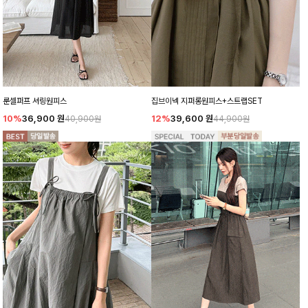
룬셀퍼프 셔링원피스
집브이넥 지퍼롱원피스+스트랩SET
10%
36,900
원
12%
39,600
원
40,900원
44,900원