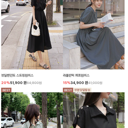
뷰딜펜던트 스트링원피스
라몰핀턱 퍼프원피스
20%
51,900
원
15%
34,900
원
64,800원
41,000원