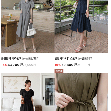
롬벤핀턱 카라원피스+스트링SET
런덴카라 레이스원피스+벨트SET
15%
63,700
원
16%
79,800
원
74,900원
94,900원