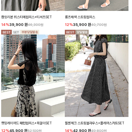
캠릿리본 뷔스티에원피스+티셔츠SET
롱츠배색 스트링원피스
14%
39,900
원
12%
35,900
원
46,300원
40,700원
캣밍레이어드 패턴원피스+목걸이SET
필첸체크 스트링블라우스+플레어스커트SET
12%
45,900
원
14%
42,900
원
52,100원
49,800원