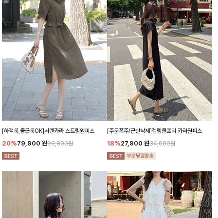
[하객룩,출근룩OK]서렌카라 스트링원피스
[주문폭주/군살삭제]젤링클프리 카라원피스
20%
79,900
원
18%
27,900
원
99,800원
34,000원