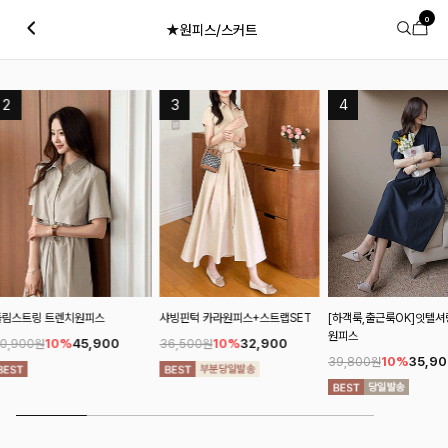
0
★원피스/스커트
샤빙핀턱 카라원피스+스트랩SET
[하객룩,출근룩OK]잇텔셔링 스트링
헤든카라 랩스트라이
원피스
10%
32,900
10%
5
36,500원
60,900원
10%
35,900
39,800원