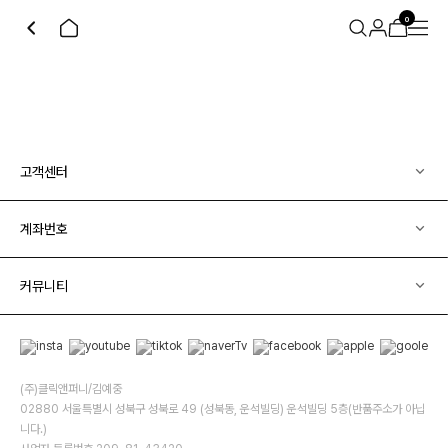
0
고객센터
계좌번호
커뮤니티
(주)클릭앤퍼니/김예중
02880 서울특별시 성북구 성북로 49 (성북동, 운석빌딩) 운석빌딩 5층(반품주소가 아닙
니다.)