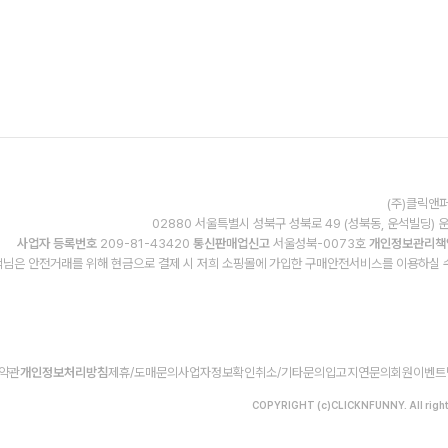
(주)클릭앤퍼
02880 서울특별시 성북구 성북로 49 (성북동, 운석빌딩) 
사업자 등록번호
209-81-43420
통신판매업신고
서울성북-0073호
개인정보관리책
님은 안전거래를 위해 현금으로 결제 시 저희 소핑몰에 가입한 구매안전서비스를 이용하실 
약관
개인정보처리방침
제휴/도매문의
사업자정보확인
취소/기타문의
입고지연문의
회원이벤트
COPYRIGHT (c)CLICKNFUNNY. All right