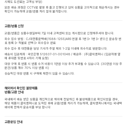
시에도 도선료는 고객님 부담)
모든 배송 과정은 CCTV로 촬영 후 출고 진행되고 있어 상품을 고의적으로 훼손하시는 경우
확인이 가능하며 교환/반품 처리 절대 불가합니다.
교환/반품 신청
교환/반품은 상품수령일부터 7일 이내 고객센터 또는 게시판으로 신청해주셔야 합니다.
회수 접수 방법 : CJ대한통운택배(1588-1255)ARS 연결 후 1번 ▷ 1번 ▷ 받으신 운송장 번
호 등록 ▷ 착불로 선택 ▷ 회수접수 완료
회수 접수 후 대한통운 담당 기사가 주말 제외 1-2일 이내에 회수지로 방문합니다.
배송비 입금계좌 : 국민은행 512637-01-001048 / 예금주 : (주)클릭앤퍼니 (입금자명 옆
에 휴대폰 뒷번호 4자리 기재 요청)
대량 구매 후 반품 시 반품 수거 비용이 1만원 이상 추가 부과될 수 있습니다. (30만원 이상 주
문건/상품 개수 70% 이상 반품 시)
상습적인 대량 반품 시 구매에 제한이 있을 수 있습니다.
해외에서 확인된 불량제품
반품/교환 안내
국내에서 배송 받은 상품을 개인적으로 해외에 전달하신 후 불량제품으로 확인되었을 경우,
해당 제품이 클릭앤퍼니로 도착된 후에 교환/반품 처리가 가능하며, 클릭앤퍼니에서는 국내택
배비에 한해서 운송비를 부담 합니다
교환운임 안내