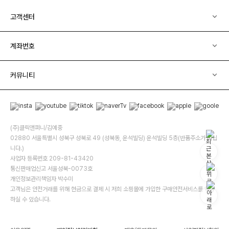
고객센터
계좌번호
커뮤니티
(주)클릭앤퍼니/김예중
02880 서울특별시 성북구 성북로 49 (성북동, 운석빌딩) 운석빌딩 5층(반품주소가 아닙
니다.)
사업자 등록번호 209-81-43420
통신판매업신고 서울성북-0073호
개인정보관리책임자 박수미
고객님은 안전거래를 위해 현금으로 결제 시 저희 소핑몰에 가입한 구매안전서비스를 이용
하실 수 있습니다.