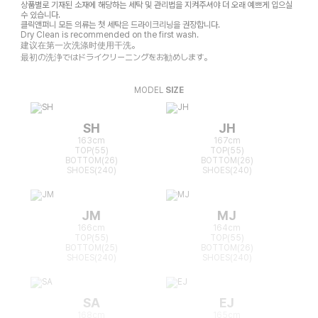
상품별로 기재된 소재에 해당하는 세탁 및 관리법을 지켜주셔야 더 오래 예쁘게 입으실
수 있습니다.
클릭앤퍼니 모든 의류는 첫 세탁은 드라이크리닝을 권장합니다.
Dry Clean is recommended on the first wash.
建议在第一次洗涤时使用干洗。
最初の洗浄ではドライクリーニングをお勧めします。
MODEL
SIZE
SH
JH
163cm
167cm
TOP(55)
TOP(55)
BOTTOM(26)
BOTTOM(26)
SHOES(240)
SHOES(240)
JM
MJ
166cm
164cm
TOP(55)
TOP(55)
BOTTOM(25)
BOTTOM(26)
SHOES(240)
SHOES(240)
SA
EJ
168cm
165cm