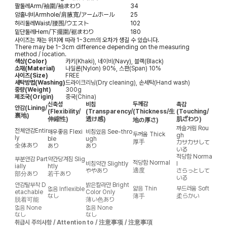
팔둘레
Arm/袖圍/袖まわり
34
암홀너비
Armhole/肩腋寬/アームホール
25
허리둘레
Waist/腰围/ウエスト
102
밑단둘레
Hem/下擺圍/裾まわり
180
사이즈는 재는 위치에 따라 1~3cm의 오차가 생길 수 있습니다.
There may be 1~3cm difference depending on the measuring
method / location.
색상(Color)
카키(Khaki), 네이비(Navy), 블랙(Black)
소재(Material)
나일론(Nylon) 90%, 스판(Span) 10%
사이즈(Size)
FREE
세탁방법(Washing)
드라이크리닝(Dry cleaning), 손세탁(Hand wash)
중량(Weight)
300g
제조국(Origin)
중국(China)
두께감
신축성
비침
촉감
안감
(Lining/
(Flexibility/
(Transparency/
(Thickness/生
(Touching/
裏地)
伸縮性)
透け感)
肌ざわり)
地の厚さ)
까슬거림
Rou
전체안감
Entir
매우좋음
Flexi
비침있음
See-thro
두꺼움
Thick
gh
ly
ble
ugh
厚手
カサカサして
全体あり
あり
あり
いる
적당함
Norma
부분안감
Part
약간당겨짐
Slig
적당함
Normal
비침약간
Slightly
l
ially
htly
適度
ややあり
さらっとして
部分あり
若干あり
いる
안감탈부착
D
밝은칼라만
Bright
얇음
Thin
부드러움
Soft
없음
Inflexible
etachable
Color Only
なし
薄手
柔らかい
脱着可能
薄い色あり
없음
None
없음
None
なし
なし
취급시 주의사항 / Attention to / 注意事项 / 注意事項