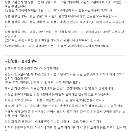
상품 교환은 동일 상품 또는 타 상품으로도 교환 가능하며, 교환시 교환배송비 6,000원은 고
객님 부담입니다.
(상품을 저희쪽에 보내는 배송비 3,000+고객님께 다시 발송되는 배송비 3,000)
상품 불량일 경우 : 동일 상품으로 교환시 클릭앤퍼니에서 왕복 운임을 모두 부담합니다.
상품 불량일 경우 : 동일 상품 외 타 상품이나 옵션 변경시 배송비 3,000원 고객님 부담입니
다.
상품 불량일 경우 : 교환이 아닌 변심으로 반품을 할 경우 초기 배송비 3,000원은 고객님 부
담입니다.
(인위적인 훼손 & 수선 등의 악용을 방지하기 위함이니 양해부탁드립니다)
*교환/반품시에도 추가 발생되는 모든 도선료는 고객님께서 부담해주셔야 합니다.
교환/반품이 불가한 경우
반품기한(상품 수령후 7일)이 경과한 경우
공정거래, 표준약관 제 15조 2항에 의한 이용자의 사용 또는 일부 소비에 의하여 재화 가치가
현저히 감소한 경우
(착용 흔적, 화장품, 탈취제 냄새, 세탁, 수선, 택훼손 포함)
세탁을 하신 경우나 착용을 하신 후에는 불량이 발견되어도 교환/반품이 불가합니다.
워싱면 종류의 제품은 워싱과정에서 옷이 살짝 돌아가는 현상이 있을 수 있습니다.
피팅만 해보신 경우라도 상품이 훼손된 경우(구김,늘어남,보풀)는 불가합니다.
배송 시 생긴 구김, 단추 바느질의 느슨함, 간단한 손질이 가능한 마감실 처리가 미흡한 경우
거래처 공정 과정 중 단추구멍이 완벽히 뚫리지 않은 경우 (가위로 간단하게 구멍을 내주신 뒤
착용 부탁드립니다)
워싱 과정 중 발생하는 냄새와 단추 위치를 나타내는 초크 자국이 남은 경우
지퍼의 뻣뻣한 움직임, 신발이나 가방 및 소품 마감 처리에서 생긴 소량의 본드 자국이 있는 경