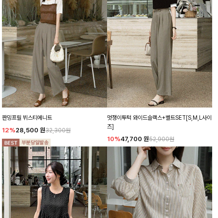
판밍프릴 뷔스티에니트
멋쟁이투턱 와이드슬랙스+벨트SET[S,M,L사이
즈]
12%
28,500
원
32,300원
10%
47,700
원
52,900원