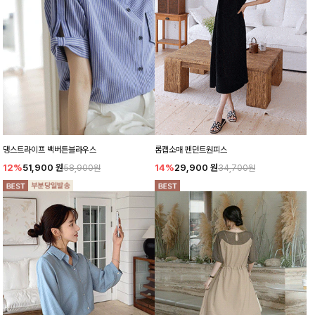
댕스트라이프 백버튼블라우스
롬캡소매 펜던트원피스
12%
51,900
원
14%
29,900
원
58,900원
34,700원