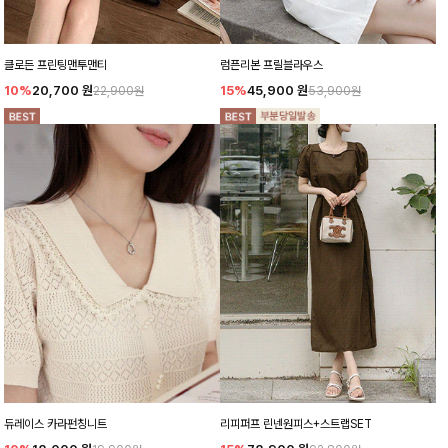
클로든 프린팅맨투맨티
럼픈리본 프릴블라우스
10%
20,700
원
15%
45,900
원
22,900원
53,900원
듀레이스 카라펀칭니트
리피퍼프 린넨원피스+스트랩SET