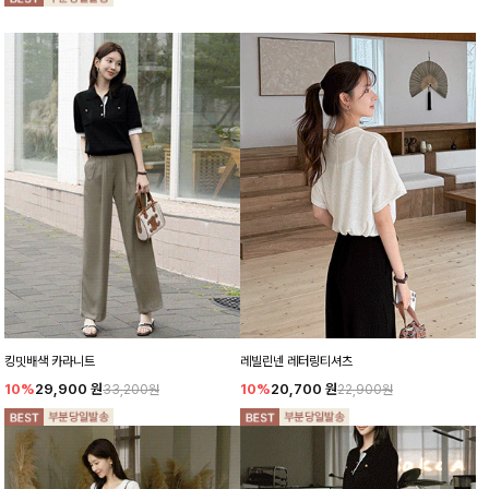
킹밋배색 카라니트
레빌린넨 레터링티셔츠
10%
29,900
원
10%
20,700
원
33,200원
22,900원