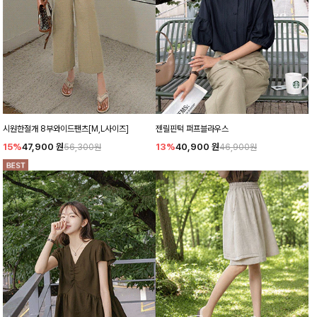
시원한절개 8부와이드팬츠[M,L사이즈]
젠릴핀턱 퍼프블라우스
15%
47,900
원
13%
40,900
원
56,300원
46,900원