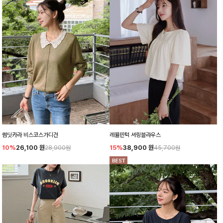
썸딧카라 비스코스가디건
레뮬핀턱 셔링블라우스
10%
26,100
원
15%
38,900
원
28,900원
45,700원