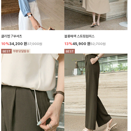
클리헨 7부셔츠
블룽배색 스트링원피스
10%
34,200
원
13%
45,900
원
37,900원
52,700원