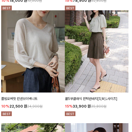
10%
18,000
원
15%
78,900
원
19,900원
92,800원
플빔오버핏 린넨브이넥니트
쿨5부클래식 핀턱반바지[S,M,L사이즈]
10%
22,500
원
15%
33,900
원
24,900원
39,800원