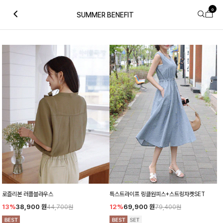
0
SUMMER BENEFIT
로즐리본 러플블라우스
특스트라이프 링클원피스+스트링자켓SET
13%
38,900
원
12%
69,900
원
44,700원
79,400원