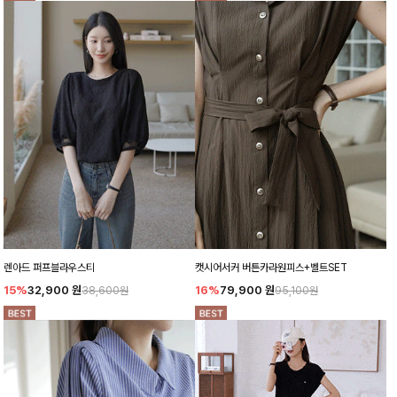
렌아드 퍼프블라우스티
캣시어서커 버튼카라원피스+벨트SET
15%
32,900
원
16%
79,900
원
38,600원
95,100원