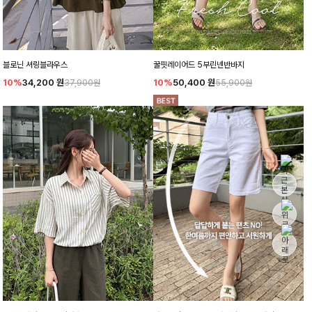
블로닌 셔링블라우스
꿀핏레이어드 5부린넨반바지
10%
34,200
원
10%
50,400
원
37,900원
55,900원