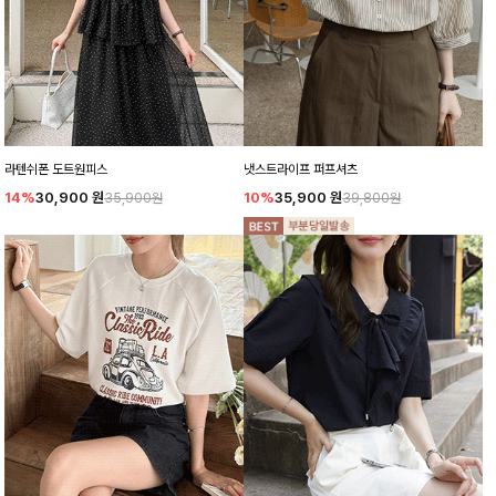
라텐쉬폰 도트원피스
냇스트라이프 퍼프셔츠
14%
30,900
원
10%
35,900
원
35,900원
39,800원