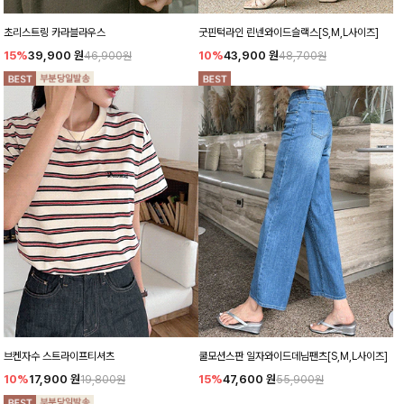
초리스트링 카라블라우스
굿핀턱라인 린넨와이드슬랙스[S,M,L사이즈]
15%
39,900
원
10%
43,900
원
46,900원
48,700원
브켄자수 스트라이프티셔츠
쿨모션스판 일자와이드데님팬츠[S,M,L사이즈]
10%
17,900
원
15%
47,600
원
19,800원
55,900원