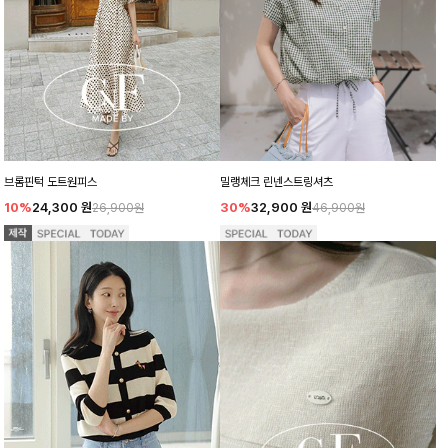
밀랭체크 린넨스트링셔츠
브롬핀턱 도트원피스
30%
32,900
원
10%
24,300
원
46,900원
26,900원