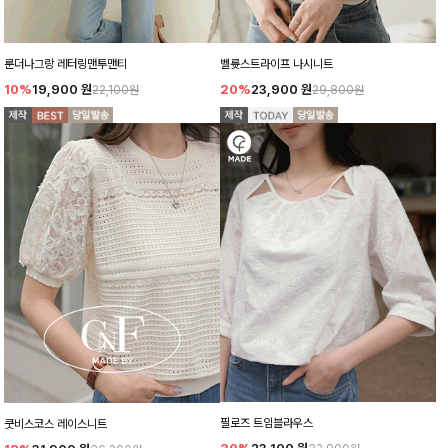
룬더나그랑 레터링맨투맨티
벨륫스트라이프 나시니트
10%
19,900
원
20%
23,900
원
22,100원
29,800원
필로즈 트임블라우스
쿳비스코스 레이스니트