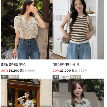
엘프릴 플라워블라우스
더릇스트라이프 나시니트
30%
25,200
원
20%
23,200
원
36,000원
28,900원