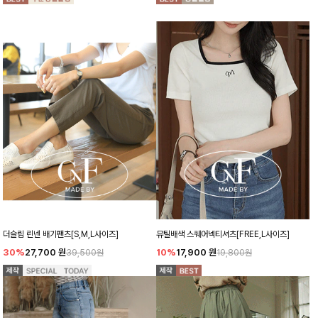
더슬림 린넨 배기팬츠[S,M,L사이즈]
뮤틸배색 스퀘어넥티셔츠[FREE,L사이즈]
30%
27,700
원
10%
17,900
원
39,500원
19,800원