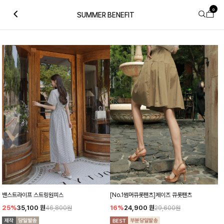
0
SUMMER BENEFIT
밴스트라이프 스트링원피스
[No.1썸머큐롯팬츠]제이즈 큐롯팬츠
25%
35,100
원
16%
24,900
원
46,800원
29,600원