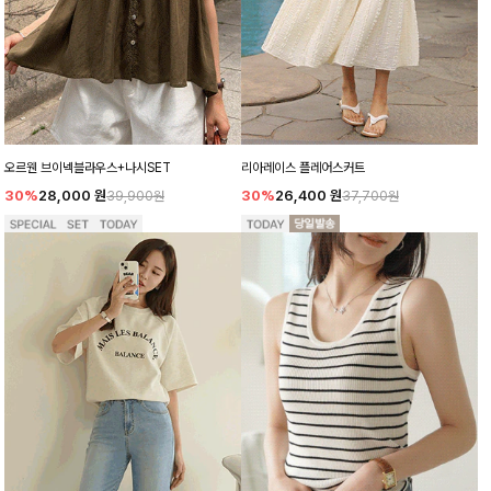
오르웬 브이넥블라우스+나시SET
리아레이스 플레어스커트
30%
28,000
원
30%
26,400
원
39,900원
37,700원