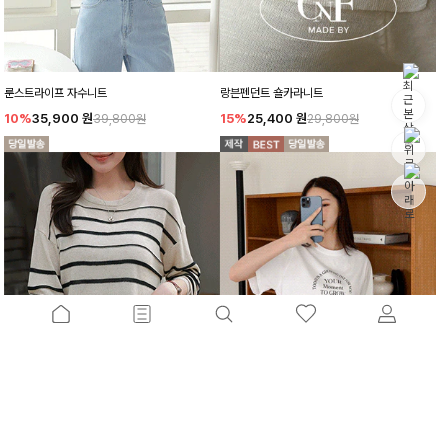
룬스트라이프 자수니트
랑븐펜던트 숄카라니트
10%
35,900
원
15%
25,400
원
39,800원
29,800원