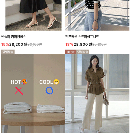
엔솔라 카라원피스
켄픈배색 스트라이프니트
15%
28,200
원
18%
28,800
원
33,100원
35,100원