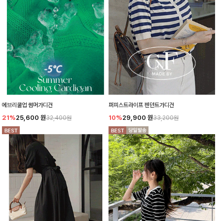
에브리쿨업 썸머가디건
퍼피스트라이프 펜던트가디건
21%
25,600
원
10%
29,900
원
32,400원
33,200원