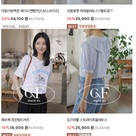
더없이완벽한 와이드면팬츠[S,M,L사이즈]
셋몬포켓 카라블라우스+벨트SET
30%
34,100
원
10%
35,900
원
48,700원
39,800원
파르체 프린팅티셔츠
도므러플 스트라이프블라우스
10%
18,000
원
12%
25,900
원
19,900원
29,400원