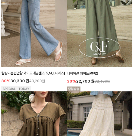
힐링되는편안함 와이드데님팬츠[S,M,L사이즈]
더위해결 와이드쿨팬츠
30%
30,300
원
30%
22,700
원
43,200원
32,400원