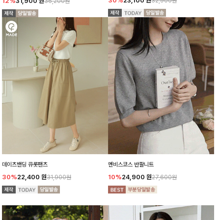
30%
23,100
원
12%
31,900
원
32,900원
36,200원
데이츠밴딩 큐롯팬츠
멘비스코스 반팔니트
30%
22,400
원
10%
24,900
원
31,900원
27,600원