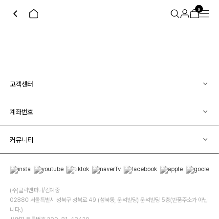
0
고객센터
계좌번호
커뮤니티
(주)클릭앤퍼니/김예중
02880 서울특별시 성북구 성북로 49 (성북동, 운석빌딩) 운석빌딩 5층(반품주소가 아닙
니다.)