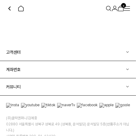
0
고객센터
계좌번호
커뮤니티
(주)클릭앤퍼니/김예중
02880 서울특별시 성북구 성북로 49 (성북동, 운석빌딩) 운석빌딩 5층(반품주소가 아닙
니다.)