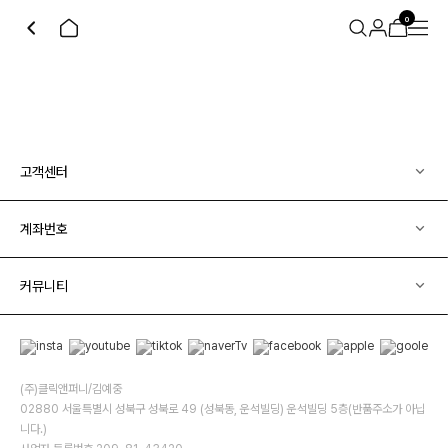
0
고객센터
계좌번호
커뮤니티
(주)클릭앤퍼니/김예중
02880 서울특별시 성북구 성북로 49 (성북동, 운석빌딩) 운석빌딩 5층(반품주소가 아닙
니다.)