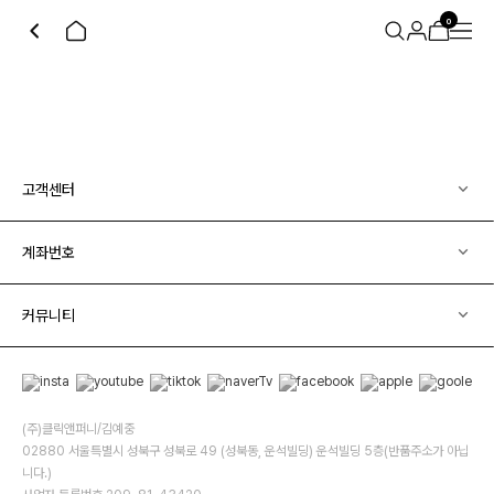
0
고객센터
계좌번호
커뮤니티
(주)클릭앤퍼니/김예중
02880 서울특별시 성북구 성북로 49 (성북동, 운석빌딩) 운석빌딩 5층(반품주소가 아닙
니다.)