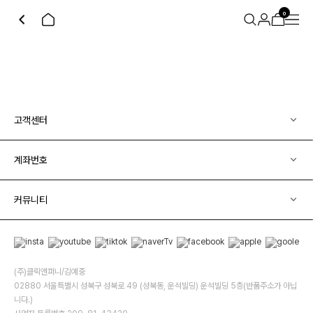
0
고객센터
계좌번호
커뮤니티
(주)클릭앤퍼니/김예중
02880 서울특별시 성북구 성북로 49 (성북동, 운석빌딩) 운석빌딩 5층(반품주소가 아닙
니다.)