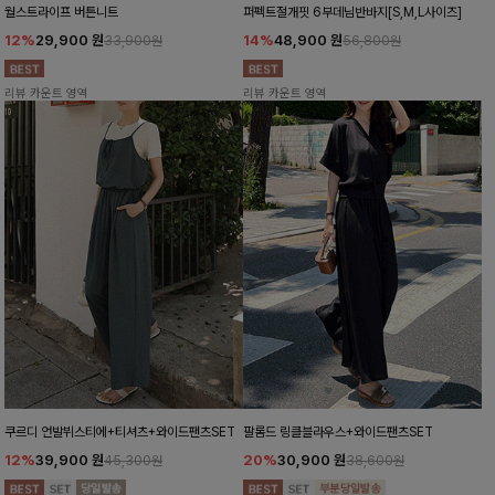
월스트라이프 버튼니트
퍼펙트절개핏 6부데님반바지[S,M,L사이즈]
12%
29,900
원
14%
48,900
원
33,900원
56,800원
리뷰 카운트 영역
리뷰 카운트 영역
쿠르디 언발뷔스티에+티셔츠+와이드팬츠SET
팔롬드 링클블라우스+와이드팬츠SET
12%
39,900
원
20%
30,900
원
45,300원
38,600원