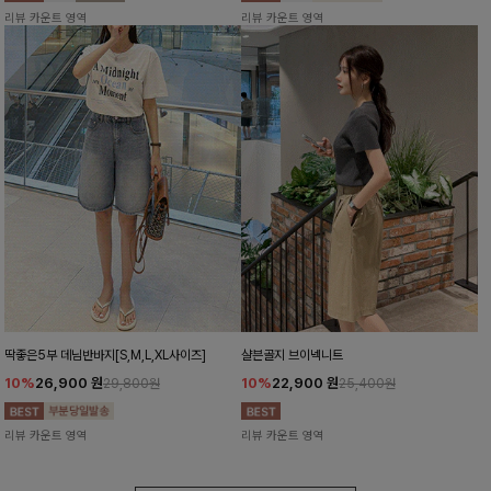
리뷰 카운트 영역
리뷰 카운트 영역
딱좋은5부 데님반바지[S,M,L,XL사이즈]
샬븐골지 브이넥니트
10%
26,900
원
10%
22,900
원
29,800원
25,400원
리뷰 카운트 영역
리뷰 카운트 영역