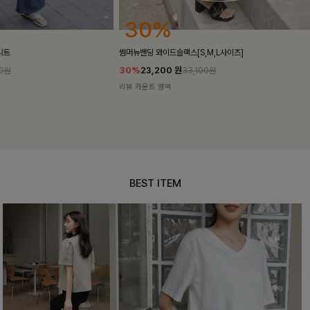
30%
25
썸머뉴밴딩 와이드슬랙스[S,M,L사이즈]
밴스트라이프 
30%
23,200
원
25%
35,10
33,100원
리뷰 카운트 영역
리뷰 카운트 영
BEST ITEM