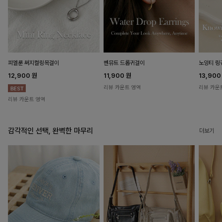
피엘룬 써지컬링목걸이
벤뮤트 드롭귀걸이
노잉티 링
12,900
원
11,900
원
13,90
리뷰 카운트 영역
리뷰 카운
리뷰 카운트 영역
감각적인 선택, 완벽한 마무리
더보기