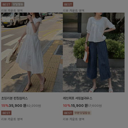
리뷰 카운트 영역
리뷰 카운트 영역
초밍리본 펀칭원피스
레킷퍼프 셔링블라우스
15%
35,900
원
10%
15,900
원
42,200원
17,600원
리뷰 카운트 영역
리뷰 카운트 영역