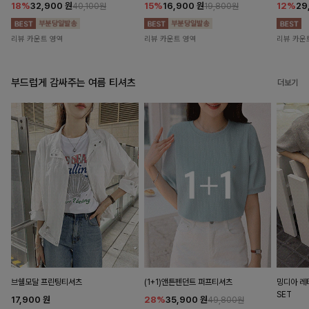
18%
32,900
원
15%
16,900
원
12%
29
40,100원
19,800원
리뷰 카운트 영역
리뷰 카운트 영역
리뷰 카운
부드럽게 감싸주는 여름 티셔츠
더보기
브쉘모달 프린팅티셔츠
(1+1)앤튼펜던트 퍼프티셔츠
밍디아 
SET
17,900
원
28%
35,900
원
49,800원