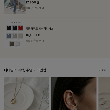
리뷰 카운트 영역
필첸체크 스트링블라우스+플레어스커트SET
14%
42,900
원
49,800원
리뷰 카운트 영역
디테일의 미학, 주얼리 라인업
더보기