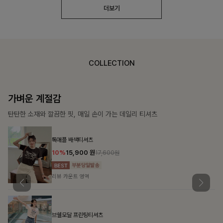
더보기
COLLECTION
가장 쉬운 코디
특별한 날부터 일상까지 함께하는 룩
[주문폭주/군살삭제]젤링클프리 카라원피스
18%
27,900
원
34,000원
리뷰 카운트 영역
민오브 데님셔츠+스커트+벨트SET
15%
47,900
원
56,300원