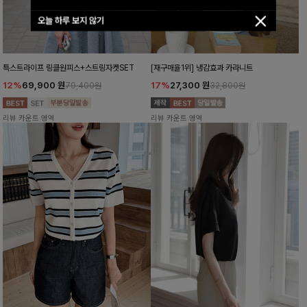
오늘 하루 보지 않기
특스트라이프 링클원피스+스트링자켓SET
[재구매율1위] 냉감효과 카라니트
12%
69,900
원
17%
27,300
원
79,400원
32,800원
리뷰 카운트 영역
리뷰 카운트 영역