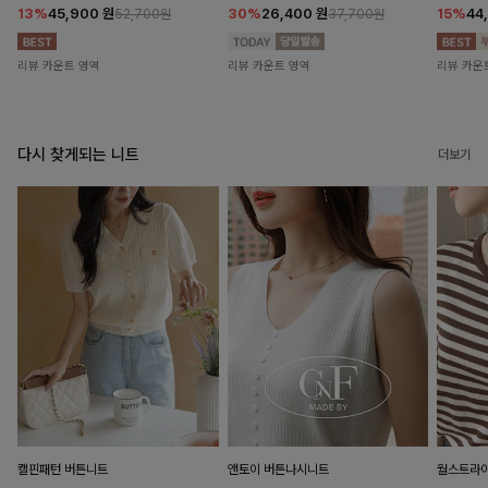
13%
45,900
원
30%
26,400
원
15%
44
52,700원
37,700원
리뷰 카운트 영역
리뷰 카운트 영역
리뷰 카운
다시 찾게되는 니트
더보기
캘핀패턴 버튼니트
앤토이 버튼나시니트
월스트라