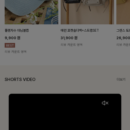
풀렘자수 데님볼캡
에런 포켓숄더백+스트랩SET
그렌스 토
9,900
원
31,900
원
26,90
리뷰 카운트 영역
리뷰 카운
리뷰 카운트 영역
SHORTS VIDEO
더보기