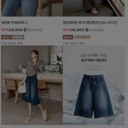
덤링클 카라블라우스
찰랑넘버원 와이드밴딩팬츠[S,M,L사이즈]
10%
34,900
원
10%
35,900
원
38,700원
39,800원
리뷰 카운트 영역
리뷰 카운트 영역