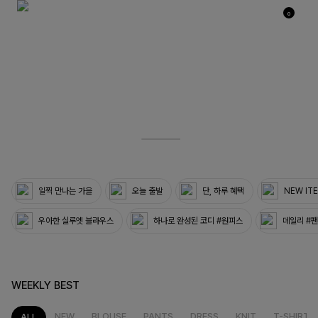
0
03
33
일찍 만나는 가을
오늘 출발
단, 하루 혜택
NEW IT
우아한 실루엣 블라우스
하나로 완성된 코디 #원피스
데일리 #
WEEKLY BEST
NEW
BLOUSE
PANTS
DRESS
KNIT
T-SHIRT
ALL