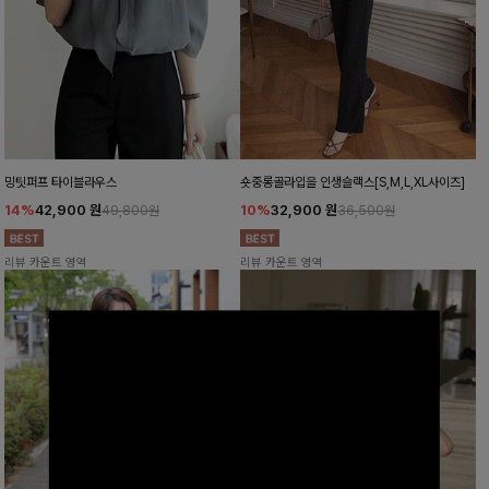
밍팃퍼프 타이블라우스
숏중롱골라입을 인생슬랙스[S,M,L,XL사이즈]
14%
42,900
원
10%
32,900
원
49,800원
36,500원
리뷰 카운트 영역
리뷰 카운트 영역