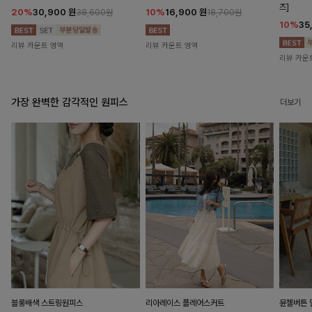
즈]
20%
30,900
원
10%
16,900
원
38,600원
18,700원
10%
35
리뷰 카운트 영역
리뷰 카운트 영역
리뷰 카운
가장 완벽한 감각적인 원피스
더보기
블룽배색 스트링원피스
리아레이스 플레어스커트
뮨첼버튼 