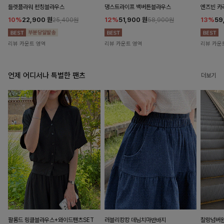
들렛플라워 펀칭블라우스
댕스트라이프 백버튼블라우스
엔즈빈 카
10%
22,900
원
12%
51,900
원
13%
59
25,400원
58,900원
리뷰 카운트 영역
리뷰 카운트 영역
리뷰 카운
언제 어디서나 특별한 팬츠
더보기
팔롬드 링클블라우스+와이드팬츠SET
러블리캉캉 데님치마반바지
찰랑넘버원