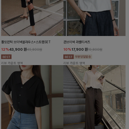
폴릿핀턱 브이넥블라우스+스트랩SET
콘브이넥 라벨티셔츠
12%
43,900
원
10%
17,900
원
49,800원
19,800원
리뷰 카운트 영역
리뷰 카운트 영역