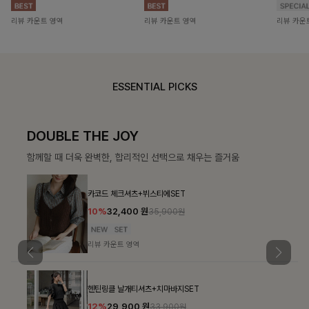
리뷰 카운트 영역
리뷰 카운트 영역
리뷰 카운
ESSENTIAL PICKS
DOUBLE THE JOY
함께할 때 더욱 완벽한, 합리적인 선택으로 채우는 즐거움
카코드 체크셔츠+뷔스티에SET
10%
32,400
원
35,900원
리뷰 카운트 영역
헨틴링클 날개티셔츠+치마바지SET
12%
29,900
원
33,900원