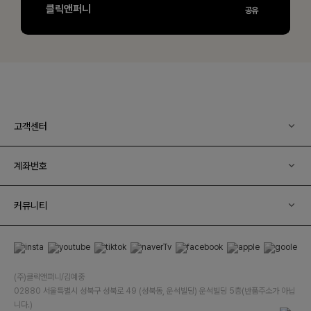
고객센터
계좌번호
커뮤니티
(주)클릭앤퍼니/김예중
02880 서울특별시 성북구 성북로 49 (성북동, 운석빌딩) 운석빌딩 5층(반품주소가 아닙
니다.)