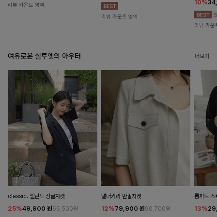
10%
34
리뷰 카운트 영역
리뷰 카운트 영역
리뷰 카운
여유로운 실루엣의 아우터
더보기
classic. 헬린느 싱글자켓
탤더카라 반팔자켓
롬피드 
25%
49,900
원
12%
79,900
원
13%
29
66,500원
90,700원