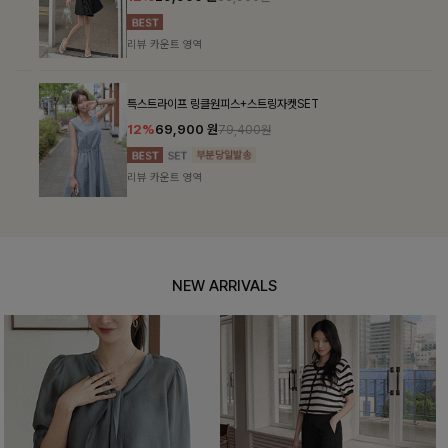
리뷰 카운트 영역
특스트라이프 링클원피스+스트링자켓SET
12%
69,900
원
79,400원
리뷰 카운트 영역
NEW ARRIVALS