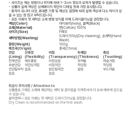
- 사이즈는 재는 방법이나 위치에 따라 1~3cm 정도의 오차가 발생할 수 있습니다.
- 상품의 실제 색상은 상세페이지 하단의 디테일 컷과 가장 유사합니다.
- 용자의 모니터 사양, 휴대폰 기종 및 해상도 설정에 따라 실제 색상과 다소 차이가 있
을 수 있는 점 참고 부탁드립니다.
- 모든 의류의 첫 세탁은 소재 변형 방지를 위해 드라이클리닝을 권장합니다.
색상(Color)
아이보리(Ivory), 블랙(Black)
소재(Material)
면(Cotton) 100%
사이즈(Size)
FREE
드라이크리닝(Dry cleaning), 손세탁(Hand
세탁방법(Washing)
Wash)
중량(Weight)
100g
제조국(Origin)
중국(China)
안감
신축성
비침
두께감
촉감
(Lining)
(Flexibility)
(Transparency)
(Thickness)
(Touching)
전체안감
매우좋음
비침있음
두꺼움
까슬거림
부분안감
약간당겨짐
비침약간
적당함
적당함
안감탈부착
없음
밝은칼라만
얇음
부드러움
없음
없음
취급시 주의사항 / Attention to
상품별로 기재된 소재에 해당하는 세탁 및 관리법을 지켜주셔야 더 오래 예쁘게 입으실
수 있습니다.
클릭앤퍼니 모든 의류는 첫 세탁은 드라이크리닝을 권장합니다.
Dry Clean is recommended on the first wash.