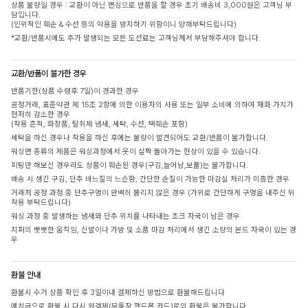
상품 불량일 경우 : 교환이 아닌 변심으로 반품을 할 경우 초기 배송비 3,000원은 고객님 부
담입니다.
(인위적인 훼손 & 수선 등의 악용을 방지하기 위함이니 양해부탁드립니다)
*교환/반품시에도 추가 발생되는 모든 도선료는 고객님께서 부담해주셔야 합니다.
교환/반품이 불가한 경우
반품기한(상품 수령후 7일)이 경과한 경우
공정거래, 표준약관 제 15조 2항에 의한 이용자의 사용 또는 일부 소비에 의하여 재화 가치가
현저히 감소한 경우
(착용 흔적, 화장품, 탈취제 냄새, 세탁, 수선, 택훼손 포함)
세탁을 하신 경우나 착용을 하신 후에는 불량이 발견되어도 교환/반품이 불가합니다.
워싱면 종류의 제품은 워싱과정에서 옷이 살짝 돌아가는 현상이 있을 수 있습니다.
피팅만 해보신 경우라도 상품이 훼손된 경우(구김,늘어남,보풀)는 불가합니다.
배송 시 생긴 구김, 단추 바느질의 느슨함, 간단한 손질이 가능한 마감실 처리가 미흡한 경우
거래처 공정 과정 중 단추구멍이 완벽히 뚫리지 않은 경우 (가위로 간단하게 구멍을 내주신 뒤
착용 부탁드립니다)
워싱 과정 중 발생하는 냄새와 단추 위치를 나타내는 초크 자국이 남은 경우
지퍼의 뻣뻣한 움직임, 신발이나 가방 및 소품 마감 처리에서 생긴 소량의 본드 자국이 있는 경
우
환불 안내
환불시 수거 상품 확인 후 3일이내 결제하신 방법으로 환불해드립니다
예치금으로 환불 시 다시 원결제(무통장,핸드폰,카드)로의 환불은 불가합니다.