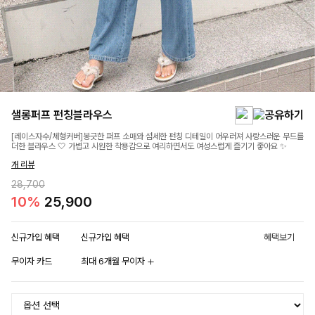
샐롱퍼프 펀칭블라우스
[레이스자수/체형커버]봉긋한 퍼프 소매와 섬세한 펀칭 디테일이 어우러져 사랑스러운 무드를
더한 블라우스 🤍 가볍고 시원한 착용감으로 여리하면서도 여성스럽게 즐기기 좋아요 ✨
개 리뷰
28,700
10%
25,900
신규가입 혜택
신규가입 혜택
혜택보기
무이자 카드
최대 6개월 무이자