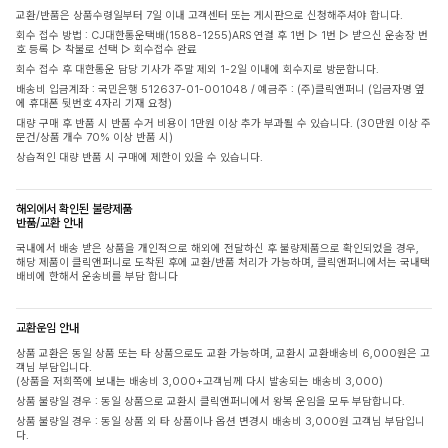
교환/반품은 상품수령일부터 7일 이내 고객센터 또는 게시판으로 신청해주셔야 합니다.
회수 접수 방법 : CJ대한통운택배(1588-1255)ARS 연결 후 1번 ▷ 1번 ▷ 받으신 운송장 번
호 등록 ▷ 착불로 선택 ▷ 회수접수 완료
회수 접수 후 대한통운 담당 기사가 주말 제외 1-2일 이내에 회수지로 방문합니다.
배송비 입금계좌 : 국민은행 512637-01-001048 / 예금주 : (주)클릭앤퍼니 (입금자명 옆
에 휴대폰 뒷번호 4자리 기재 요청)
대량 구매 후 반품 시 반품 수거 비용이 1만원 이상 추가 부과될 수 있습니다. (30만원 이상 주
문건/상품 개수 70% 이상 반품 시)
상습적인 대량 반품 시 구매에 제한이 있을 수 있습니다.
해외에서 확인된 불량제품
반품/교환 안내
국내에서 배송 받은 상품을 개인적으로 해외에 전달하신 후 불량제품으로 확인되었을 경우,
해당 제품이 클릭앤퍼니로 도착된 후에 교환/반품 처리가 가능하며, 클릭앤퍼니에서는 국내택
배비에 한해서 운송비를 부담 합니다
교환운임 안내
상품 교환은 동일 상품 또는 타 상품으로도 교환 가능하며, 교환시 교환배송비 6,000원은 고
객님 부담입니다.
(상품을 저희쪽에 보내는 배송비 3,000+고객님께 다시 발송되는 배송비 3,000)
상품 불량일 경우 : 동일 상품으로 교환시 클릭앤퍼니에서 왕복 운임을 모두 부담합니다.
상품 불량일 경우 : 동일 상품 외 타 상품이나 옵션 변경시 배송비 3,000원 고객님 부담입니
다.