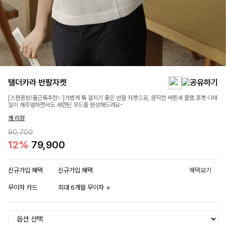
탤더카라 반팔자켓
[스판혼방/출근룩추천✨]가볍게 툭 걸치기 좋은 반팔 자켓으로, 큼직한 버튼과 플랩 포켓 디테
일이 캐주얼하면서도 세련된 무드를 완성해드려요-
개 리뷰
90,700
12%
79,900
신규가입 혜택
신규가입 혜택
혜택보기
무이자 카드
최대 6개월 무이자