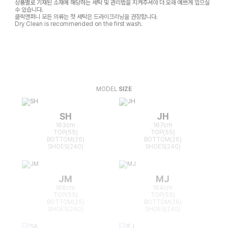
상품별로 기재된 소재에 해당하는 세탁 및 관리법을 지켜주셔야 더 오래 예쁘게 입으실
수 있습니다.
클릭앤퍼니 모든 의류는 첫 세탁은 드라이크리닝을 권장합니다.
Dry Clean is recommended on the first wash.
MODEL
SIZE
SH
JH
163cm
167cm
TOP(55)
TOP(55)
BOTTOM(26)
BOTTOM(26)
SHOES(240)
SHOES(240)
JM
MJ
166cm
164cm
TOP(55)
TOP(55)
BOTTOM(25)
BOTTOM(26)
SHOES(240)
SHOES(240)