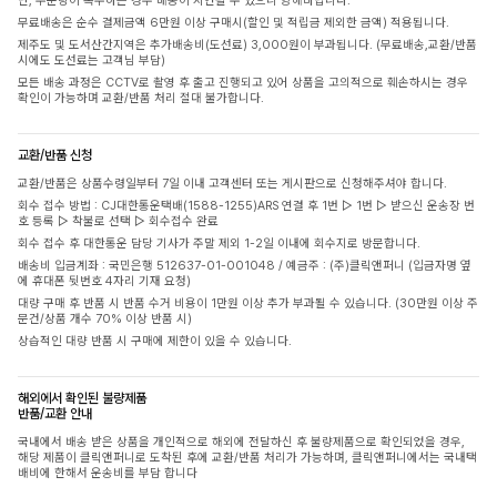
단, 주문량이 폭주하는 경우 배송이 지연될 수 있으니 양해바랍니다.
무료배송은 순수 결제금액 6만원 이상 구매시(할인 및 적립금 제외한 금액) 적용됩니다.
제주도 및 도서산간지역은 추가배송비(도선료) 3,000원이 부과됩니다. (무료배송,교환/반품
시에도 도선료는 고객님 부담)
모든 배송 과정은 CCTV로 촬영 후 출고 진행되고 있어 상품을 고의적으로 훼손하시는 경우
확인이 가능하며 교환/반품 처리 절대 불가합니다.
교환/반품 신청
교환/반품은 상품수령일부터 7일 이내 고객센터 또는 게시판으로 신청해주셔야 합니다.
회수 접수 방법 : CJ대한통운택배(1588-1255)ARS 연결 후 1번 ▷ 1번 ▷ 받으신 운송장 번
호 등록 ▷ 착불로 선택 ▷ 회수접수 완료
회수 접수 후 대한통운 담당 기사가 주말 제외 1-2일 이내에 회수지로 방문합니다.
배송비 입금계좌 : 국민은행 512637-01-001048 / 예금주 : (주)클릭앤퍼니 (입금자명 옆
에 휴대폰 뒷번호 4자리 기재 요청)
대량 구매 후 반품 시 반품 수거 비용이 1만원 이상 추가 부과될 수 있습니다. (30만원 이상 주
문건/상품 개수 70% 이상 반품 시)
상습적인 대량 반품 시 구매에 제한이 있을 수 있습니다.
해외에서 확인된 불량제품
반품/교환 안내
국내에서 배송 받은 상품을 개인적으로 해외에 전달하신 후 불량제품으로 확인되었을 경우,
해당 제품이 클릭앤퍼니로 도착된 후에 교환/반품 처리가 가능하며, 클릭앤퍼니에서는 국내택
배비에 한해서 운송비를 부담 합니다