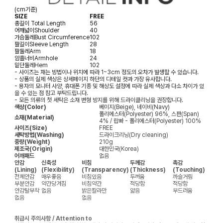
(cm기준)
SIZE
FREE
총길이
Total Length
56
어깨넓이
Shoulder
40
가슴둘레
Bust Circumference
102
팔길이
Sleeve Length
28
팔둘레
Arm
18
암홀너비
Armhole
24
밑단둘레
Hem
102
- 사이즈는 재는 방법이나 위치에 따라 1~3cm 정도의 오차가 발생할 수 있습니다.
- 상품의 실제 색상은 상세페이지 하단의 디테일 컷과 가장 유사합니다.
- 용자의 모니터 사양, 휴대폰 기종 및 해상도 설정에 따라 실제 색상과 다소 차이가 있
을 수 있는 점 참고 부탁드립니다.
- 모든 의류의 첫 세탁은 소재 변형 방지를 위해 드라이클리닝을 권장합니다.
색상(Color)
베이지(Beige), 네이비(Navy)
폴리에스터(Polyester) 96%, 스판(Span)
소재(Material)
4% / 랍빠 - 폴리에스터(Polyester) 100%
사이즈(Size)
FREE
세탁방법(Washing)
드라이크리닝(Dry cleaning)
중량(Weight)
210g
제조국(Origin)
대한민국(Korea)
어깨패드
없음
안감
신축성
비침
두께감
촉감
(Lining)
(Flexibility)
(Transparency)
(Thickness)
(Touching)
전체안감
매우좋음
비침있음
두꺼움
까슬거림
부분안감
약간당겨짐
비침약간
적당함
적당함
안감탈부착
없음
밝은칼라만
얇음
부드러움
없음
없음
취급시 주의사항 / Attention to