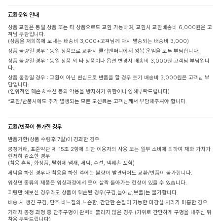
교환운임 안내
상품 교환은 동일 상품 또는 타 상품으로도 교환 가능하며, 교환시 교환배송비 6,000원은 고
객님 부담입니다.
(상품을 저희쪽에 보내는 배송비 3,000+고객님께 다시 발송되는 배송비 3,000)
상품 불량일 경우 : 동일 상품으로 교환시 클릭앤퍼니에서 왕복 운임을 모두 부담합니다.
상품 불량일 경우 : 동일 상품 외 타 상품이나 옵션 변경시 배송비 3,000원 고객님 부담입니
다.
상품 불량일 경우 : 교환이 아닌 변심으로 반품을 할 경우 초기 배송비 3,000원은 고객님 부
담입니다.
(인위적인 훼손 & 수선 등의 악용을 방지하기 위함이니 양해부탁드립니다)
*교환/반품시에도 추가 발생되는 모든 도선료는 고객님께서 부담해주셔야 합니다.
교환/반품이 불가한 경우
반품기한(상품 수령후 7일)이 경과한 경우
공정거래, 표준약관 제 15조 2항에 의한 이용자의 사용 또는 일부 소비에 의하여 재화 가치가
현저히 감소한 경우
(착용 흔적, 화장품, 탈취제 냄새, 세탁, 수선, 택훼손 포함)
세탁을 하신 경우나 착용을 하신 후에는 불량이 발견되어도 교환/반품이 불가합니다.
워싱면 종류의 제품은 워싱과정에서 옷이 살짝 돌아가는 현상이 있을 수 있습니다.
피팅만 해보신 경우라도 상품이 훼손된 경우(구김,늘어남,보풀)는 불가합니다.
배송 시 생긴 구김, 단추 바느질의 느슨함, 간단한 손질이 가능한 마감실 처리가 미흡한 경우
거래처 공정 과정 중 단추구멍이 완벽히 뚫리지 않은 경우 (가위로 간단하게 구멍을 내주신 뒤
착용 부탁드립니다)