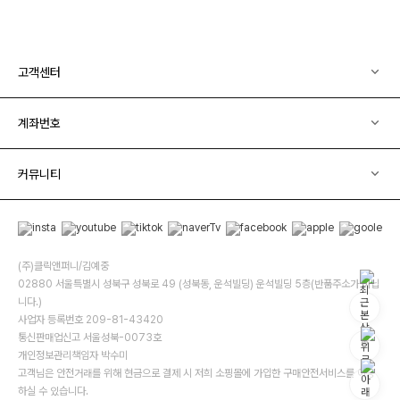
고객센터
계좌번호
커뮤니티
(주)클릭앤퍼니/김예중
02880 서울특별시 성북구 성북로 49 (성북동, 운석빌딩) 운석빌딩 5층(반품주소가 아닙
니다.)
사업자 등록번호 209-81-43420
통신판매업신고 서울성북-0073호
개인정보관리책임자 박수미
고객님은 안전거래를 위해 현금으로 결제 시 저희 소핑몰에 가입한 구매안전서비스를 이용
하실 수 있습니다.