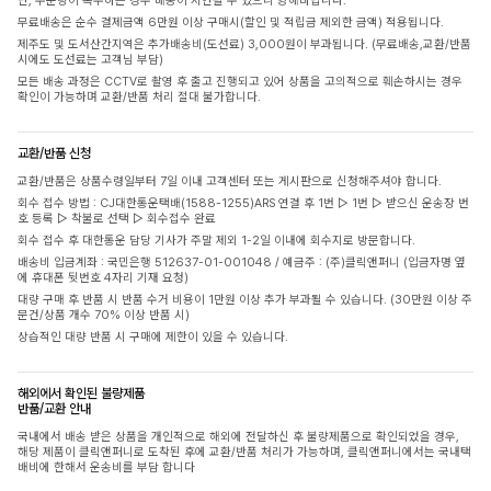
단, 주문량이 폭주하는 경우 배송이 지연될 수 있으니 양해바랍니다.
무료배송은 순수 결제금액 6만원 이상 구매시(할인 및 적립금 제외한 금액) 적용됩니다.
제주도 및 도서산간지역은 추가배송비(도선료) 3,000원이 부과됩니다. (무료배송,교환/반품
시에도 도선료는 고객님 부담)
모든 배송 과정은 CCTV로 촬영 후 출고 진행되고 있어 상품을 고의적으로 훼손하시는 경우
확인이 가능하며 교환/반품 처리 절대 불가합니다.
교환/반품 신청
교환/반품은 상품수령일부터 7일 이내 고객센터 또는 게시판으로 신청해주셔야 합니다.
회수 접수 방법 : CJ대한통운택배(1588-1255)ARS 연결 후 1번 ▷ 1번 ▷ 받으신 운송장 번
호 등록 ▷ 착불로 선택 ▷ 회수접수 완료
회수 접수 후 대한통운 담당 기사가 주말 제외 1-2일 이내에 회수지로 방문합니다.
배송비 입금계좌 : 국민은행 512637-01-001048 / 예금주 : (주)클릭앤퍼니 (입금자명 옆
에 휴대폰 뒷번호 4자리 기재 요청)
대량 구매 후 반품 시 반품 수거 비용이 1만원 이상 추가 부과될 수 있습니다. (30만원 이상 주
문건/상품 개수 70% 이상 반품 시)
상습적인 대량 반품 시 구매에 제한이 있을 수 있습니다.
해외에서 확인된 불량제품
반품/교환 안내
국내에서 배송 받은 상품을 개인적으로 해외에 전달하신 후 불량제품으로 확인되었을 경우,
해당 제품이 클릭앤퍼니로 도착된 후에 교환/반품 처리가 가능하며, 클릭앤퍼니에서는 국내택
배비에 한해서 운송비를 부담 합니다