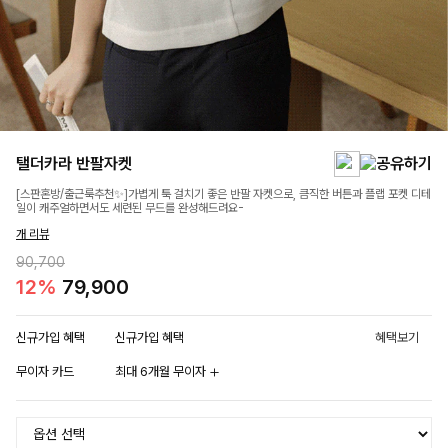
탤더카라 반팔자켓
[스판혼방/출근룩추천✨]가볍게 툭 걸치기 좋은 반팔 자켓으로, 큼직한 버튼과 플랩 포켓 디테
일이 캐주얼하면서도 세련된 무드를 완성해드려요-
개 리뷰
90,700
12%
79,900
신규가입 혜택
신규가입 혜택
혜택보기
무이자 카드
최대 6개월 무이자