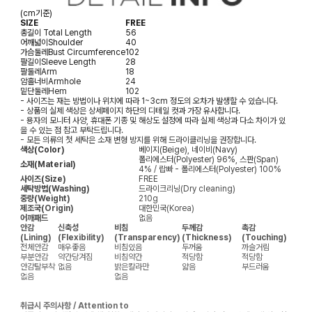
(cm기준)
SIZE
FREE
총길이
Total Length
56
어깨넓이
Shoulder
40
가슴둘레
Bust Circumference
102
팔길이
Sleeve Length
28
팔둘레
Arm
18
암홀너비
Armhole
24
밑단둘레
Hem
102
- 사이즈는 재는 방법이나 위치에 따라 1~3cm 정도의 오차가 발생할 수 있습니다.
- 상품의 실제 색상은 상세페이지 하단의 디테일 컷과 가장 유사합니다.
- 용자의 모니터 사양, 휴대폰 기종 및 해상도 설정에 따라 실제 색상과 다소 차이가 있
을 수 있는 점 참고 부탁드립니다.
- 모든 의류의 첫 세탁은 소재 변형 방지를 위해 드라이클리닝을 권장합니다.
색상(Color)
베이지(Beige), 네이비(Navy)
폴리에스터(Polyester) 96%, 스판(Span)
소재(Material)
4% / 랍빠 - 폴리에스터(Polyester) 100%
사이즈(Size)
FREE
세탁방법(Washing)
드라이크리닝(Dry cleaning)
중량(Weight)
210g
제조국(Origin)
대한민국(Korea)
어깨패드
없음
안감
신축성
비침
두께감
촉감
(Lining)
(Flexibility)
(Transparency)
(Thickness)
(Touching)
전체안감
매우좋음
비침있음
두꺼움
까슬거림
부분안감
약간당겨짐
비침약간
적당함
적당함
안감탈부착
없음
밝은칼라만
얇음
부드러움
없음
없음
취급시 주의사항 / Attention to