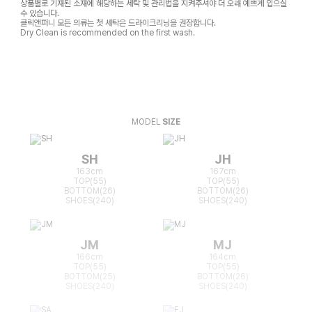
상품별로 기재된 소재에 해당하는 세탁 및 관리법을 지켜주셔야 더 오래 예쁘게 입으실
수 있습니다.
클릭앤퍼니 모든 의류는 첫 세탁은 드라이크리닝을 권장합니다.
Dry Clean is recommended on the first wash.
MODEL
SIZE
SH
JH
163cm
167cm
TOP(55)
TOP(55)
BOTTOM(26)
BOTTOM(26)
SHOES(240)
SHOES(240)
JM
MJ
166cm
164cm
TOP(55)
TOP(55)
BOTTOM(25)
BOTTOM(26)
SHOES(240)
SHOES(240)