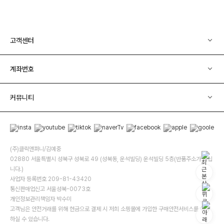
고객센터
계좌번호
커뮤니티
(주)클릭앤퍼니/김예중
02880 서울특별시 성북구 성북로 49 (성북동, 운석빌딩) 운석빌딩 5층(반품주소가 아닙
니다.)
사업자 등록번호 209-81-43420
통신판매업신고 서울성북-0073호
개인정보관리책임자 박수미
고객님은 안전거래를 위해 현금으로 결제 시 저희 소핑몰에 가입한 구매안전서비스를 이용
하실 수 있습니다.