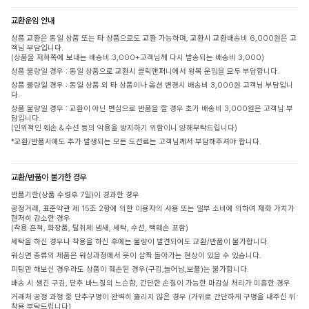
교환운임 안내
상품 교환은 동일 상품 또는 타 상품으로도 교환 가능하며, 교환시 교환배송비 6,000원은 고
객님 부담입니다.
(상품을 저희쪽에 보내는 배송비 3,000+고객님께 다시 발송되는 배송비 3,000)
상품 불량일 경우 : 동일 상품으로 교환시 클릭앤퍼니에서 왕복 운임을 모두 부담합니다.
상품 불량일 경우 : 동일 상품 외 타 상품이나 옵션 변경시 배송비 3,000원 고객님 부담입니
다.
상품 불량일 경우 : 교환이 아닌 변심으로 반품을 할 경우 초기 배송비 3,000원은 고객님 부
담입니다.
(인위적인 훼손 & 수선 등의 악용을 방지하기 위함이니 양해부탁드립니다)
*교환/반품시에도 추가 발생되는 모든 도선료는 고객님께서 부담해주셔야 합니다.
교환/반품이 불가한 경우
반품기한(상품 수령후 7일)이 경과한 경우
공정거래, 표준약관 제 15조 2항에 의한 이용자의 사용 또는 일부 소비에 의하여 재화 가치가
현저히 감소한 경우
(착용 흔적, 화장품, 탈취제 냄새, 세탁, 수선, 택훼손 포함)
세탁을 하신 경우나 착용을 하신 후에는 불량이 발견되어도 교환/반품이 불가합니다.
워싱면 종류의 제품은 워싱과정에서 옷이 살짝 돌아가는 현상이 있을 수 있습니다.
피팅만 해보신 경우라도 상품이 훼손된 경우(구김,늘어남,보풀)는 불가합니다.
배송 시 생긴 구김, 단추 바느질의 느슨함, 간단한 손질이 가능한 마감실 처리가 미흡한 경우
거래처 공정 과정 중 단추구멍이 완벽히 뚫리지 않은 경우 (가위로 간단하게 구멍을 내주신 뒤
착용 부탁드립니다)