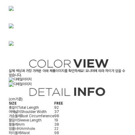
실제 색상과 가장 가까운 아래 제품이미지를 확인하세요! 모니터에 따라 차이가 있을 수
있습니다.
(cm기준)
SIZE
FREE
총길이
Total Length
92
어깨넓이
Shoulder Width
37
가슴둘레
Bust Circumference
98
팔길이
Sleeve Length
19
팔둘레
Arm
38
암홀너비
Armhole
22
허리둘레
Waist
98