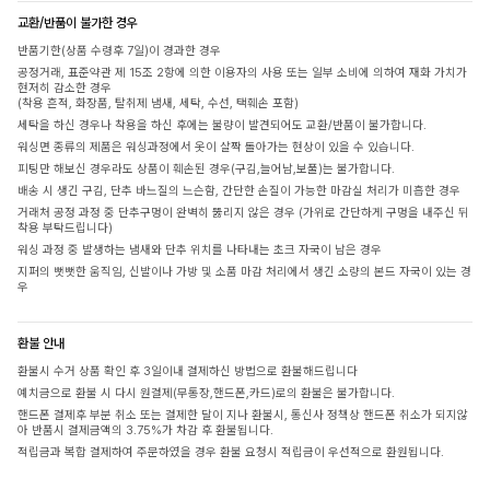
교환/반품이 불가한 경우
반품기한(상품 수령후 7일)이 경과한 경우
공정거래, 표준약관 제 15조 2항에 의한 이용자의 사용 또는 일부 소비에 의하여 재화 가치가
현저히 감소한 경우
(착용 흔적, 화장품, 탈취제 냄새, 세탁, 수선, 택훼손 포함)
세탁을 하신 경우나 착용을 하신 후에는 불량이 발견되어도 교환/반품이 불가합니다.
워싱면 종류의 제품은 워싱과정에서 옷이 살짝 돌아가는 현상이 있을 수 있습니다.
피팅만 해보신 경우라도 상품이 훼손된 경우(구김,늘어남,보풀)는 불가합니다.
배송 시 생긴 구김, 단추 바느질의 느슨함, 간단한 손질이 가능한 마감실 처리가 미흡한 경우
거래처 공정 과정 중 단추구멍이 완벽히 뚫리지 않은 경우 (가위로 간단하게 구멍을 내주신 뒤
착용 부탁드립니다)
워싱 과정 중 발생하는 냄새와 단추 위치를 나타내는 초크 자국이 남은 경우
지퍼의 뻣뻣한 움직임, 신발이나 가방 및 소품 마감 처리에서 생긴 소량의 본드 자국이 있는 경
우
환불 안내
환불시 수거 상품 확인 후 3일이내 결제하신 방법으로 환불해드립니다
예치금으로 환불 시 다시 원결제(무통장,핸드폰,카드)로의 환불은 불가합니다.
핸드폰 결제후 부분 취소 또는 결제한 달이 지나 환불시, 통신사 정책상 핸드폰 취소가 되지않
아 반품시 결제금액의 3.75%가 차감 후 환불됩니다.
적립금과 복합 결제하여 주문하였을 경우 환불 요청시 적립금이 우선적으로 환원됩니다.