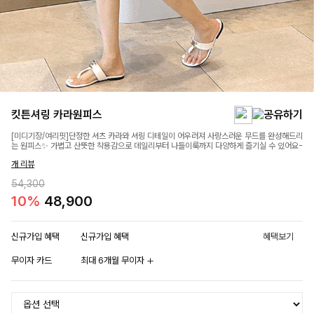
킷튼셔링 카라원피스
[미디기장/여리핏]단정한 셔츠 카라와 셔링 디테일이 어우러져 사랑스러운 무드를 완성해드리
는 원피스✨ 가볍고 산뜻한 착용감으로 데일리부터 나들이룩까지 다양하게 즐기실 수 있어요-
개 리뷰
54,300
10%
48,900
신규가입 혜택
신규가입 혜택
혜택보기
무이자 카드
최대 6개월 무이자