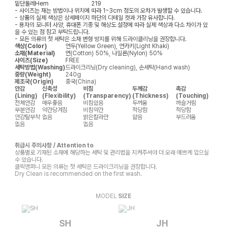
밑단둘레
Hem
219
- 사이즈는 재는 방법이나 위치에 따라 1~3cm 정도의 오차가 발생할 수 있습니다.
- 상품의 실제 색상은 상세페이지 하단의 디테일 컷과 가장 유사합니다.
- 용자의 모니터 사양, 휴대폰 기종 및 해상도 설정에 따라 실제 색상과 다소 차이가 있
을 수 있는 점 참고 부탁드립니다.
- 모든 의류의 첫 세탁은 소재 변형 방지를 위해 드라이클리닝을 권장합니다.
색상(Color)
연두(Yellow Green), 연카키(Light Khaki)
소재(Material)
면(Cotton) 50%, 나일론(Nylon) 50%
사이즈(Size)
FREE
세탁방법(Washing)
드라이크리닝(Dry cleaning), 손세탁(Hand wash)
중량(Weight)
240g
제조국(Origin)
중국(China)
안감
신축성
비침
두께감
촉감
(Lining)
(Flexibility)
(Transparency)
(Thickness)
(Touching)
전체안감
매우좋음
비침있음
두꺼움
까슬거림
부분안감
약간당겨짐
비침약간
적당함
적당함
안감탈부착
없음
밝은칼라만
얇음
부드러움
없음
없음
취급시 주의사항 / Attention to
상품별로 기재된 소재에 해당하는 세탁 및 관리법을 지켜주셔야 더 오래 예쁘게 입으실
수 있습니다.
클릭앤퍼니 모든 의류는 첫 세탁은 드라이크리닝을 권장합니다.
Dry Clean is recommended on the first wash.
MODEL
SIZE
SH
JH