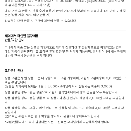
배송비 입금계좌 : 국민은행 512637-01-001048 / 예금주 : (주)클릭앤퍼니 (입금자명 옆
에 휴대폰 뒷번호 4자리 기재 요청)
대량 구매 후 반품 시 반품 수거 비용이 1만원 이상 추가 부과될 수 있습니다. (30만원 이상 주
문건/상품 개수 70% 이상 반품 시)
상습적인 대량 반품 시 구매에 제한이 있을 수 있습니다.
해외에서 확인된 불량제품
반품/교환 안내
국내에서 배송 받은 상품을 개인적으로 해외에 전달하신 후 불량제품으로 확인되었을 경우,
해당 제품이 클릭앤퍼니로 도착된 후에 교환/반품 처리가 가능하며, 클릭앤퍼니에서는 국내택
배비에 한해서 운송비를 부담 합니다
교환운임 안내
상품 교환은 동일 상품 또는 타 상품으로도 교환 가능하며, 교환시 교환배송비 6,000원은 고
객님 부담입니다.
(상품을 저희쪽에 보내는 배송비 3,000+고객님께 다시 발송되는 배송비 3,000)
상품 불량일 경우 : 동일 상품으로 교환시 클릭앤퍼니에서 왕복 운임을 모두 부담합니다.
상품 불량일 경우 : 동일 상품 외 타 상품이나 옵션 변경시 배송비 3,000원 고객님 부담입니
다.
상품 불량일 경우 : 교환이 아닌 변심으로 반품을 할 경우 초기 배송비 3,000원은 고객님 부
담입니다.
(인위적인 훼손 & 수선 등의 악용을 방지하기 위함이니 양해부탁드립니다)
*교환/반품시에도 추가 발생되는 모든 도선료는 고객님께서 부담해주셔야 합니다.