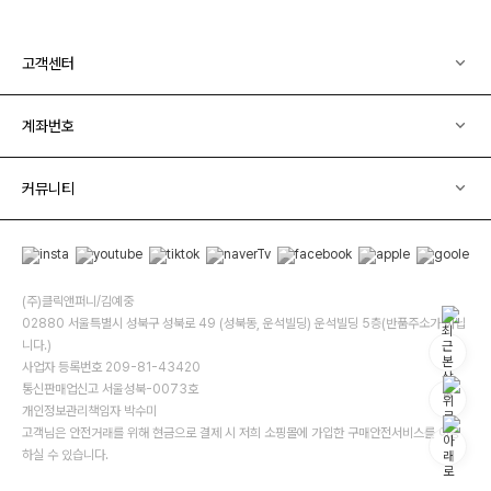
고객센터
계좌번호
커뮤니티
(주)클릭앤퍼니/김예중
02880 서울특별시 성북구 성북로 49 (성북동, 운석빌딩) 운석빌딩 5층(반품주소가 아닙
니다.)
사업자 등록번호 209-81-43420
통신판매업신고 서울성북-0073호
개인정보관리책임자 박수미
고객님은 안전거래를 위해 현금으로 결제 시 저희 소핑몰에 가입한 구매안전서비스를 이용
하실 수 있습니다.