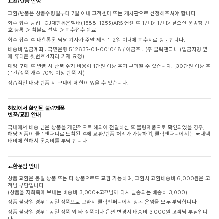
교환/반품 신청
교환/반품은 상품수령일부터 7일 이내 고객센터 또는 게시판으로 신청해주셔야 합니다.
회수 접수 방법 : CJ대한통운택배(1588-1255)ARS 연결 후 1번 ▷ 1번 ▷ 받으신 운송장 번
호 등록 ▷ 착불로 선택 ▷ 회수접수 완료
회수 접수 후 대한통운 담당 기사가 주말 제외 1-2일 이내에 회수지로 방문합니다.
배송비 입금계좌 : 국민은행 512637-01-001048 / 예금주 : (주)클릭앤퍼니 (입금자명 옆
에 휴대폰 뒷번호 4자리 기재 요청)
대량 구매 후 반품 시 반품 수거 비용이 1만원 이상 추가 부과될 수 있습니다. (30만원 이상 주
문건/상품 개수 70% 이상 반품 시)
상습적인 대량 반품 시 구매에 제한이 있을 수 있습니다.
해외에서 확인된 불량제품
반품/교환 안내
국내에서 배송 받은 상품을 개인적으로 해외에 전달하신 후 불량제품으로 확인되었을 경우,
해당 제품이 클릭앤퍼니로 도착된 후에 교환/반품 처리가 가능하며, 클릭앤퍼니에서는 국내택
배비에 한해서 운송비를 부담 합니다
교환운임 안내
상품 교환은 동일 상품 또는 타 상품으로도 교환 가능하며, 교환시 교환배송비 6,000원은 고
객님 부담입니다.
(상품을 저희쪽에 보내는 배송비 3,000+고객님께 다시 발송되는 배송비 3,000)
상품 불량일 경우 : 동일 상품으로 교환시 클릭앤퍼니에서 왕복 운임을 모두 부담합니다.
상품 불량일 경우 : 동일 상품 외 타 상품이나 옵션 변경시 배송비 3,000원 고객님 부담입니
다.