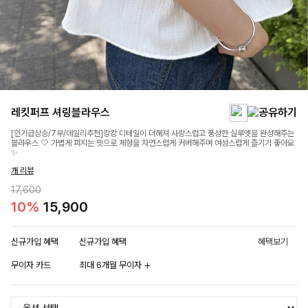
레킷퍼프 셔링블라우스
[인기급상승/7부/데일리추천]캉캉 디테일이 더해져 사랑스럽고 풍성한 실루엣을 완성해주는
블라우스 🤍 가볍게 퍼지는 핏으로 체형을 자연스럽게 커버해주며 여성스럽게 즐기기 좋아요
✨
개 리뷰
17,600
10%
15,900
신규가입 혜택
신규가입 혜택
혜택보기
무이자 카드
최대 6개월 무이자