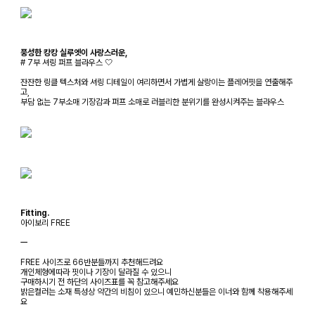
풍성한 캉캉 실루엣이 사랑스러운,
# 7부 셔링 퍼프 블라우스 🤍
잔잔한 링클 텍스처와 셔링 디테일이 여리하면서 가볍게 살랑이는 플레어핏을 연출해주
고,
부담 없는 7부소매 기장감과 퍼프 소매로 러블리한 분위기를 완성시켜주는 블라우스
Fitting.
아이보리 FREE
ㅡ
FREE 사이즈로 66반분들까지 추천해드려요
개인체형에따라 핏이나 기장이 달라질 수 있으니
구매하시기 전 하단의 사이즈표를 꼭 참고해주세요
밝은컬러는 소재 특성상 약간의 비침이 있으니 예민하신분들은 이너와 함께 착용해주세
요