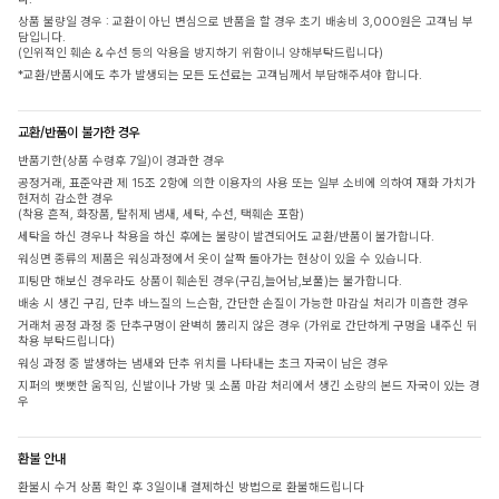
상품 불량일 경우 : 교환이 아닌 변심으로 반품을 할 경우 초기 배송비 3,000원은 고객님 부
담입니다.
(인위적인 훼손 & 수선 등의 악용을 방지하기 위함이니 양해부탁드립니다)
*교환/반품시에도 추가 발생되는 모든 도선료는 고객님께서 부담해주셔야 합니다.
교환/반품이 불가한 경우
반품기한(상품 수령후 7일)이 경과한 경우
공정거래, 표준약관 제 15조 2항에 의한 이용자의 사용 또는 일부 소비에 의하여 재화 가치가
현저히 감소한 경우
(착용 흔적, 화장품, 탈취제 냄새, 세탁, 수선, 택훼손 포함)
세탁을 하신 경우나 착용을 하신 후에는 불량이 발견되어도 교환/반품이 불가합니다.
워싱면 종류의 제품은 워싱과정에서 옷이 살짝 돌아가는 현상이 있을 수 있습니다.
피팅만 해보신 경우라도 상품이 훼손된 경우(구김,늘어남,보풀)는 불가합니다.
배송 시 생긴 구김, 단추 바느질의 느슨함, 간단한 손질이 가능한 마감실 처리가 미흡한 경우
거래처 공정 과정 중 단추구멍이 완벽히 뚫리지 않은 경우 (가위로 간단하게 구멍을 내주신 뒤
착용 부탁드립니다)
워싱 과정 중 발생하는 냄새와 단추 위치를 나타내는 초크 자국이 남은 경우
지퍼의 뻣뻣한 움직임, 신발이나 가방 및 소품 마감 처리에서 생긴 소량의 본드 자국이 있는 경
우
환불 안내
환불시 수거 상품 확인 후 3일이내 결제하신 방법으로 환불해드립니다