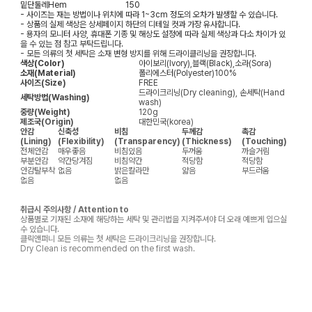
밑단둘레
Hem
150
- 사이즈는 재는 방법이나 위치에 따라 1~3cm 정도의 오차가 발생할 수 있습니다.
- 상품의 실제 색상은 상세페이지 하단의 디테일 컷과 가장 유사합니다.
- 용자의 모니터 사양, 휴대폰 기종 및 해상도 설정에 따라 실제 색상과 다소 차이가 있
을 수 있는 점 참고 부탁드립니다.
- 모든 의류의 첫 세탁은 소재 변형 방지를 위해 드라이클리닝을 권장합니다.
색상(Color)
아이보리(Ivory),블랙(Black),소라(Sora)
소재(Material)
폴리에스터(Polyester)100%
사이즈(Size)
FREE
드라이크리닝(Dry cleaning), 손세탁(Hand
세탁방법(Washing)
wash)
중량(Weight)
120g
제조국(Origin)
대한민국(korea)
안감
신축성
비침
두께감
촉감
(Lining)
(Flexibility)
(Transparency)
(Thickness)
(Touching)
전체안감
매우좋음
비침있음
두꺼움
까슬거림
부분안감
약간당겨짐
비침약간
적당함
적당함
안감탈부착
없음
밝은칼라만
얇음
부드러움
없음
없음
취급시 주의사항 / Attention to
상품별로 기재된 소재에 해당하는 세탁 및 관리법을 지켜주셔야 더 오래 예쁘게 입으실
수 있습니다.
클릭앤퍼니 모든 의류는 첫 세탁은 드라이크리닝을 권장합니다.
Dry Clean is recommended on the first wash.