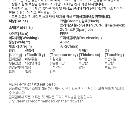
- 상품의 실제 색상은 상세페이지 하단의 디테일 컷과 가장 유사합니다.
- 사용자의 모니터 사양, 휴대폰 기종 및 해상도 설정에 따라 실제 색상과 다소 차이가
있을 수 있는 점 참고 부탁드립니다.
- 모든 의류의 첫 세탁은 소재 변형 방지를 위해 드라이클리닝을 권장합니다.
색상(Color)
크림(Cream), 블랙(Black)
폴리에스터(Polyester) 70%, 레이온(Rayon)
소재(Material)
25%, 스판(Span) 5%
사이즈(Size)
FREE
세탁방법(Washing)
드라이클리닝(Dry cleaning)
중량(Weight)
450g
제조국(Origin)
중국(China)
안감
신축성
비침
두께감
촉감
(Lining)
(Flexibility)
(Transparency)
(Thickness)
(Touching)
전체안감
매우좋음
비침있음
두꺼움
까슬거림
부분안감
약간당겨짐
밝은컬러만
적당함
적당함
안감탈부착
없음
비침약간
얇음
부드러움
없음
없음
없음
취급시 주의사항 / Attention to
상품별로 기재된 소재에 해당하는 세탁 및 관리법을 지켜주셔야 더 오래 예쁘게 입으실
수 있습니다.
클릭앤퍼니 모든 의류는 첫 세탁은 드라이크리닝을 권장합니다.
Dry Clean is recommended on the first wash.