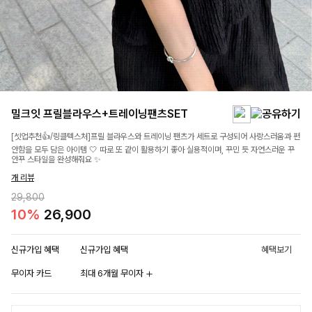
밀크잇 프릴블라우스+트레이닝팬츠SET
[셋업추천👍/링클텍스처]프릴 블라우스와 트레이닝 팬츠가 세트로 구성되어 사랑스러움과 편
안함을 모두 담은 아이템 🤍 따로 또 같이 활용하기 좋아 실용적이며, 꾸민 듯 자연스러운 꾸
안꾸 스타일을 완성해줘요 ✨
개 리뷰
29,800
10%
26,900
신규가입 혜택
신규가입 혜택
혜택보기
무이자 카드
최대 6개월 무이자