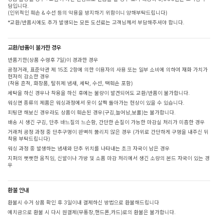
담입니다.
(인위적인 훼손 & 수선 등의 악용을 방지하기 위함이니 양해부탁드립니다)
*교환/반품시에도 추가 발생되는 모든 도선료는 고객님께서 부담해주셔야 합니다.
교환/반품이 불가한 경우
반품기한(상품 수령후 7일)이 경과한 경우
공정거래, 표준약관 제 15조 2항에 의한 이용자의 사용 또는 일부 소비에 의하여 재화 가치가
현저히 감소한 경우
(착용 흔적, 화장품, 탈취제 냄새, 세탁, 수선, 택훼손 포함)
세탁을 하신 경우나 착용을 하신 후에는 불량이 발견되어도 교환/반품이 불가합니다.
워싱면 종류의 제품은 워싱과정에서 옷이 살짝 돌아가는 현상이 있을 수 있습니다.
피팅만 해보신 경우라도 상품이 훼손된 경우(구김,늘어남,보풀)는 불가합니다.
배송 시 생긴 구김, 단추 바느질의 느슨함, 간단한 손질이 가능한 마감실 처리가 미흡한 경우
거래처 공정 과정 중 단추구멍이 완벽히 뚫리지 않은 경우 (가위로 간단하게 구멍을 내주신 뒤
착용 부탁드립니다)
워싱 과정 중 발생하는 냄새와 단추 위치를 나타내는 초크 자국이 남은 경우
지퍼의 뻣뻣한 움직임, 신발이나 가방 및 소품 마감 처리에서 생긴 소량의 본드 자국이 있는 경
우
환불 안내
환불시 수거 상품 확인 후 3일이내 결제하신 방법으로 환불해드립니다
예치금으로 환불 시 다시 원결제(무통장,핸드폰,카드)로의 환불은 불가합니다.