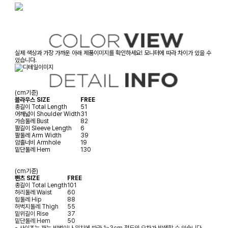
실제 색상과 가장 가까운 아래 제품이미지를 확인하세요! 모니터에 따라 차이가 있을 수
있습니다.
(cm기준)
블라우스 SIZE
FREE
총길이
Total Length
51
어깨넓이
Shoulder Width
31
가슴둘레
Bust
82
팔길이
Sleeve Length
6
팔둘레
Arm Width
39
암홀너비
Armhole
19
밑단둘레
Hem
130
(cm기준)
팬츠 SIZE
FREE
총길이
Total Length
101
허리둘레
Waist
60
힙둘레
Hip
88
허벅지둘레
Thigh
55
밑위길이
Rise
37
밑단둘레
Hem
50
- 사이즈는 재는 방법이나 위치에 따라 1~3cm 정도의 오차가 발생할 수 있습니다.