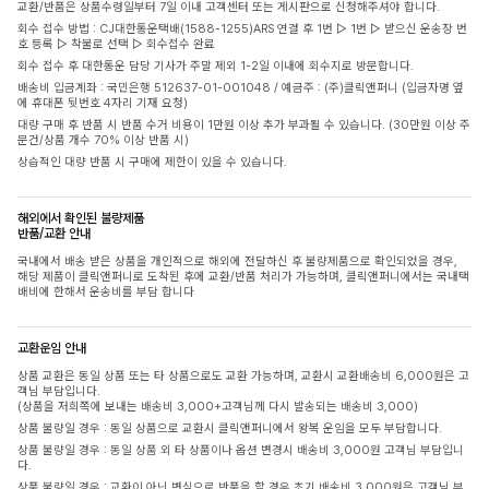
교환/반품은 상품수령일부터 7일 이내 고객센터 또는 게시판으로 신청해주셔야 합니다.
회수 접수 방법 : CJ대한통운택배(1588-1255)ARS 연결 후 1번 ▷ 1번 ▷ 받으신 운송장 번
호 등록 ▷ 착불로 선택 ▷ 회수접수 완료
회수 접수 후 대한통운 담당 기사가 주말 제외 1-2일 이내에 회수지로 방문합니다.
배송비 입금계좌 : 국민은행 512637-01-001048 / 예금주 : (주)클릭앤퍼니 (입금자명 옆
에 휴대폰 뒷번호 4자리 기재 요청)
대량 구매 후 반품 시 반품 수거 비용이 1만원 이상 추가 부과될 수 있습니다. (30만원 이상 주
문건/상품 개수 70% 이상 반품 시)
상습적인 대량 반품 시 구매에 제한이 있을 수 있습니다.
해외에서 확인된 불량제품
반품/교환 안내
국내에서 배송 받은 상품을 개인적으로 해외에 전달하신 후 불량제품으로 확인되었을 경우,
해당 제품이 클릭앤퍼니로 도착된 후에 교환/반품 처리가 가능하며, 클릭앤퍼니에서는 국내택
배비에 한해서 운송비를 부담 합니다
교환운임 안내
상품 교환은 동일 상품 또는 타 상품으로도 교환 가능하며, 교환시 교환배송비 6,000원은 고
객님 부담입니다.
(상품을 저희쪽에 보내는 배송비 3,000+고객님께 다시 발송되는 배송비 3,000)
상품 불량일 경우 : 동일 상품으로 교환시 클릭앤퍼니에서 왕복 운임을 모두 부담합니다.
상품 불량일 경우 : 동일 상품 외 타 상품이나 옵션 변경시 배송비 3,000원 고객님 부담입니
다.
상품 불량일 경우 : 교환이 아닌 변심으로 반품을 할 경우 초기 배송비 3,000원은 고객님 부