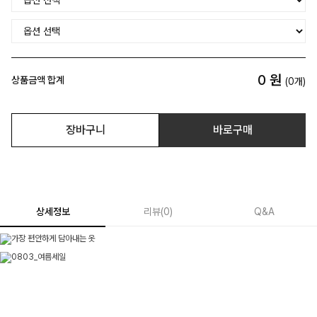
0
원
상품금액 합계
(
0
개)
장바구니
바로구매
상세정보
리뷰
(
0
)
Q&A