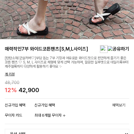
매력적인7부 와이드코튼팬츠[S,M,L사이즈]
[탄탄소재/군살커버🤍]부담 없는 7부 기장과 여유로운 와이드핏으로 편안하게 즐기기 좋은
코튼 팬츠 🤍 S, M, L 사이즈로 체형에 맞게 선택 가능하며, 깔끔한 실루엣으로 데일리룩부터
캐주얼룩까지 다양하게 활용하기 좋아요 ✨
개 리뷰
48,700
12%
42,900
신규가입 혜택
신규가입 혜택
혜택보기
무이자 카드
최대 6개월 무이자