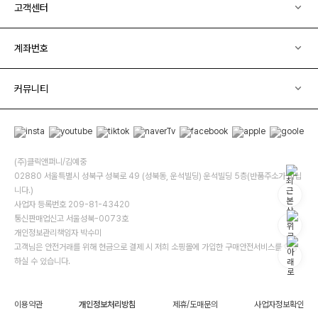
고객센터
계좌번호
커뮤니티
(주)클릭앤퍼니/김예중
02880 서울특별시 성북구 성북로 49 (성북동, 운석빌딩) 운석빌딩 5층(반품주소가 아닙
니다.)
사업자 등록번호 209-81-43420
통신판매업신고 서울성북-0073호
개인정보관리책임자 박수미
고객님은 안전거래를 위해 현금으로 결제 시 저희 소핑몰에 가입한 구매안전서비스를 이용
하실 수 있습니다.
이용약관
개인정보처리방침
제휴/도매문의
사업자정보확인