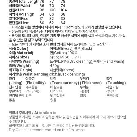
총길이
Total Length
76
77
78
허리둘레
Waist
66
70
74
힙둘레
Hip
96
100
104
허벅지둘레
Thigh
64
66
68
밑위길이
Rise
31
32
33
밑단둘레
Hem
60
62
64
- 사이즈는 재는 방법이나 위치에 따라 1~3cm 정도의 오차가 발생할 수 있습니다.
- 상품의 실제 색상은 상세페이지 하단의 디테일 컷과 가장 유사합니다.
- 용자의 모니터 사양, 휴대폰 기종 및 해상도 설정에 따라 실제 색상과 다소 차이가 있
을 수 있는 점 참고 부탁드립니다.
- 모든 의류의 첫 세탁은 소재 변형 방지를 위해 드라이클리닝을 권장합니다.
색상(Color)
아이보리(Ivory), 블랙(Black)
소재(Material)
면(Cotton) 100%
사이즈(Size)
S(55),M(66),L(77)
세탁방법(Washing)
드라이크리닝(Dry cleaning),손세탁(Hand wash)
중량(Weight)
420g
제조국(Origin)
대한민국(Korea)
허리밴딩(Waist banding)
뒷밴딩(Back banding)
안감
신축성
비침
두께감
촉감
(Lining)
(Flexibility)
(Transparency)
(Thickness)
(Touching)
전체안감
매우좋음
비침있음
두꺼움
까슬거림
부분안감
약간당겨짐
비침약간
적당함
적당함
안감탈부착
없음
밝은칼라만
얇음
부드러움
없음
없음
취급시 주의사항 / Attention to
상품별로 기재된 소재에 해당하는 세탁 및 관리법을 지켜주셔야 더 오래 예쁘게 입으실
수 있습니다.
클릭앤퍼니 모든 의류는 첫 세탁은 드라이크리닝을 권장합니다.
Dry Clean is recommended on the first wash.