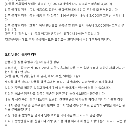
(상품을 저희쪽에 보내는 배송비 3,000+고객님께 다시 발송되는 배송비 3,000)
상품 불량일 경우 : 동일 상품으로 교환시 클릭앤퍼니에서 왕복 운임을 모두 부담합니다.
상품 불량일 경우 : 동일 상품 외 타 상품이나 옵션 변경시 배송비 3,000원 고객님 부담입니
다.
상품 불량일 경우 : 교환이 아닌 변심으로 반품을 할 경우 초기 배송비 3,000원은 고객님 부
담입니다.
(인위적인 훼손 & 수선 등의 악용을 방지하기 위함이니 양해부탁드립니다)
*교환/반품시에도 추가 발생되는 모든 도선료는 고객님께서 부담해주셔야 합니다.
교환/반품이 불가한 경우
반품기한(상품 수령후 7일)이 경과한 경우
공정거래, 표준약관 제 15조 2항에 의한 이용자의 사용 또는 일부 소비에 의하여 재화 가치가
현저히 감소한 경우
(착용 흔적, 화장품, 탈취제 냄새, 세탁, 수선, 택훼손 포함)
세탁을 하신 경우나 착용을 하신 후에는 불량이 발견되어도 교환/반품이 불가합니다.
워싱면 종류의 제품은 워싱과정에서 옷이 살짝 돌아가는 현상이 있을 수 있습니다.
피팅만 해보신 경우라도 상품이 훼손된 경우(구김,늘어남,보풀)는 불가합니다.
배송 시 생긴 구김, 단추 바느질의 느슨함, 간단한 손질이 가능한 마감실 처리가 미흡한 경우
거래처 공정 과정 중 단추구멍이 완벽히 뚫리지 않은 경우 (가위로 간단하게 구멍을 내주신 뒤
착용 부탁드립니다)
워싱 과정 중 발생하는 냄새와 단추 위치를 나타내는 초크 자국이 남은 경우
지퍼의 뻣뻣한 움직임, 신발이나 가방 및 소품 마감 처리에서 생긴 소량의 본드 자국이 있는 경
우