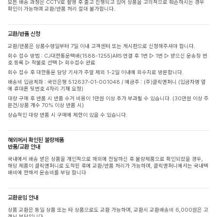
모든 배송 과정은 CCTV로 촬영 후 출고 진행되고 있어 상품을 고의적으로 훼손하시는 경우
확인이 가능하며 교환/반품 처리 절대 불가합니다.
교환/반품 신청
교환/반품은 상품수령일부터 7일 이내 고객센터 또는 게시판으로 신청해주셔야 합니다.
회수 접수 방법 : CJ대한통운택배(1588-1255)ARS 연결 후 1번 ▷ 1번 ▷ 받으신 운송장 번
호 등록 ▷ 착불로 선택 ▷ 회수접수 완료
회수 접수 후 대한통운 담당 기사가 주말 제외 1-2일 이내에 회수지로 방문합니다.
배송비 입금계좌 : 국민은행 512637-01-001048 / 예금주 : (주)클릭앤퍼니 (입금자명 옆
에 휴대폰 뒷번호 4자리 기재 요청)
대량 구매 후 반품 시 반품 수거 비용이 1만원 이상 추가 부과될 수 있습니다. (30만원 이상 주
문건/상품 개수 70% 이상 반품 시)
상습적인 대량 반품 시 구매에 제한이 있을 수 있습니다.
해외에서 확인된 불량제품
반품/교환 안내
국내에서 배송 받은 상품을 개인적으로 해외에 전달하신 후 불량제품으로 확인되었을 경우,
해당 제품이 클릭앤퍼니로 도착된 후에 교환/반품 처리가 가능하며, 클릭앤퍼니에서는 국내택
배비에 한해서 운송비를 부담 합니다
교환운임 안내
상품 교환은 동일 상품 또는 타 상품으로도 교환 가능하며, 교환시 교환배송비 6,000원은 고
객님 부담입니다.