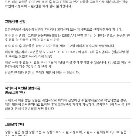
모든 배송 과정은 CCTV로 촬영 후 출고 진행되고 있어 상품을 고의적으로 훼손하시는 경우
확인이 가능하며 교환/반품 처리 절대 불가합니다.
교환/반품 신청
교환/반품은 상품수령일부터 7일 이내 고객센터 또는 게시판으로 신청해주셔야 합니다.
회수 접수 방법 : CJ대한통운택배(1588-1255)ARS 연결 후 1번 ▷ 1번 ▷ 받으신 운송장 번
호 등록 ▷ 착불로 선택 ▷ 회수접수 완료
회수 접수 후 대한통운 담당 기사가 주말 제외 1-2일 이내에 회수지로 방문합니다.
배송비 입금계좌 : 국민은행 512637-01-001048 / 예금주 : (주)클릭앤퍼니 (입금자명 옆
에 휴대폰 뒷번호 4자리 기재 요청)
대량 구매 후 반품 시 반품 수거 비용이 1만원 이상 추가 부과될 수 있습니다. (30만원 이상 주
문건/상품 개수 70% 이상 반품 시)
상습적인 대량 반품 시 구매에 제한이 있을 수 있습니다.
해외에서 확인된 불량제품
반품/교환 안내
국내에서 배송 받은 상품을 개인적으로 해외에 전달하신 후 불량제품으로 확인되었을 경우,
해당 제품이 클릭앤퍼니로 도착된 후에 교환/반품 처리가 가능하며, 클릭앤퍼니에서는 국내택
배비에 한해서 운송비를 부담 합니다
교환운임 안내
상품 교환은 동일 상품 또는 타 상품으로도 교환 가능하며, 교환시 교환배송비 6,000원은 고