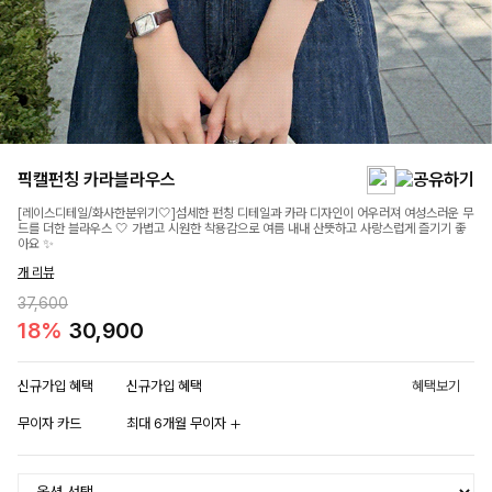
픽캘펀칭 카라블라우스
[레이스디테일/화사한분위기🤍]섬세한 펀칭 디테일과 카라 디자인이 어우러져 여성스러운 무
드를 더한 블라우스 🤍 가볍고 시원한 착용감으로 여름 내내 산뜻하고 사랑스럽게 즐기기 좋
아요 ✨
개 리뷰
37,600
18%
30,900
신규가입 혜택
신규가입 혜택
혜택보기
무이자 카드
최대 6개월 무이자