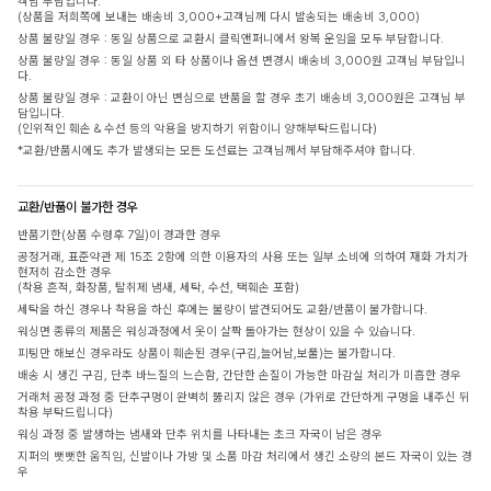
객님 부담입니다.
(상품을 저희쪽에 보내는 배송비 3,000+고객님께 다시 발송되는 배송비 3,000)
상품 불량일 경우 : 동일 상품으로 교환시 클릭앤퍼니에서 왕복 운임을 모두 부담합니다.
상품 불량일 경우 : 동일 상품 외 타 상품이나 옵션 변경시 배송비 3,000원 고객님 부담입니
다.
상품 불량일 경우 : 교환이 아닌 변심으로 반품을 할 경우 초기 배송비 3,000원은 고객님 부
담입니다.
(인위적인 훼손 & 수선 등의 악용을 방지하기 위함이니 양해부탁드립니다)
*교환/반품시에도 추가 발생되는 모든 도선료는 고객님께서 부담해주셔야 합니다.
교환/반품이 불가한 경우
반품기한(상품 수령후 7일)이 경과한 경우
공정거래, 표준약관 제 15조 2항에 의한 이용자의 사용 또는 일부 소비에 의하여 재화 가치가
현저히 감소한 경우
(착용 흔적, 화장품, 탈취제 냄새, 세탁, 수선, 택훼손 포함)
세탁을 하신 경우나 착용을 하신 후에는 불량이 발견되어도 교환/반품이 불가합니다.
워싱면 종류의 제품은 워싱과정에서 옷이 살짝 돌아가는 현상이 있을 수 있습니다.
피팅만 해보신 경우라도 상품이 훼손된 경우(구김,늘어남,보풀)는 불가합니다.
배송 시 생긴 구김, 단추 바느질의 느슨함, 간단한 손질이 가능한 마감실 처리가 미흡한 경우
거래처 공정 과정 중 단추구멍이 완벽히 뚫리지 않은 경우 (가위로 간단하게 구멍을 내주신 뒤
착용 부탁드립니다)
워싱 과정 중 발생하는 냄새와 단추 위치를 나타내는 초크 자국이 남은 경우
지퍼의 뻣뻣한 움직임, 신발이나 가방 및 소품 마감 처리에서 생긴 소량의 본드 자국이 있는 경
우