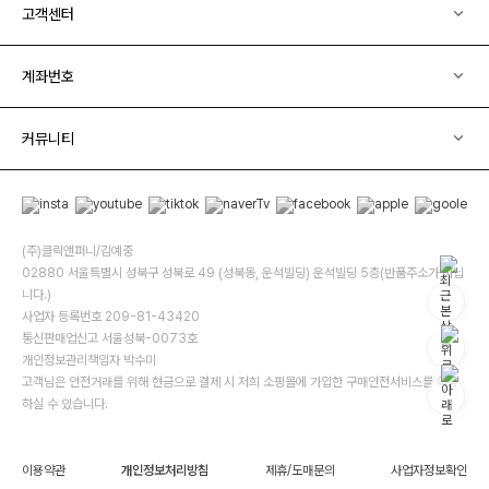
고객센터
계좌번호
커뮤니티
(주)클릭앤퍼니/김예중
02880 서울특별시 성북구 성북로 49 (성북동, 운석빌딩) 운석빌딩 5층(반품주소가 아닙
니다.)
사업자 등록번호 209-81-43420
통신판매업신고 서울성북-0073호
개인정보관리책임자 박수미
고객님은 안전거래를 위해 현금으로 결제 시 저희 소핑몰에 가입한 구매안전서비스를 이용
하실 수 있습니다.
이용약관
개인정보처리방침
제휴/도매문의
사업자정보확인