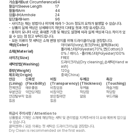
가슴둘레
Bust Circumference
94
팔길이
Sleeve Length
17
팔둘레
Arm
44
암홀너비
Armhole
24
밑단둘레
Hem
96
- 사이즈는 재는 방법이나 위치에 따라 1~3cm 정도의 오차가 발생할 수 있습니다.
- 상품의 실제 색상은 상세페이지 하단의 디테일 컷과 가장 유사합니다.
- 용자의 모니터 사양, 휴대폰 기종 및 해상도 설정에 따라 실제 색상과 다소 차이가 있
을 수 있는 점 참고 부탁드립니다.
- 모든 의류의 첫 세탁은 소재 변형 방지를 위해 드라이클리닝을 권장합니다.
색상(Color)
아이보리(Ivory),핑크(Pink),블랙(Black)
폴리에스터(Polyester)70%,면(Cotton)3
소재(Material)
0% / 레이스 -폴리에스터(Polyester)100%
사이즈(Size)
FREE
드라이크리닝(Dry cleaning),손세탁(Hand w
세탁방법(Washing)
ash)
중량(Weight)
120g
제조국(Origin)
중국(China)
안감
신축성
비침
두께감
촉감
(Lining)
(Flexibility)
(Transparency)
(Thickness)
(Touching)
전체안감
매우좋음
비침있음
두꺼움
까슬거림
부분안감
약간당겨짐
비침약간
적당함
적당함
안감탈부착
없음
밝은칼라만
얇음
부드러움
없음
없음
취급시 주의사항 / Attention to
상품별로 기재된 소재에 해당하는 세탁 및 관리법을 지켜주셔야 더 오래 예쁘게 입으실
수 있습니다.
클릭앤퍼니 모든 의류는 첫 세탁은 드라이크리닝을 권장합니다.
Dry Clean is recommended on the first wash.