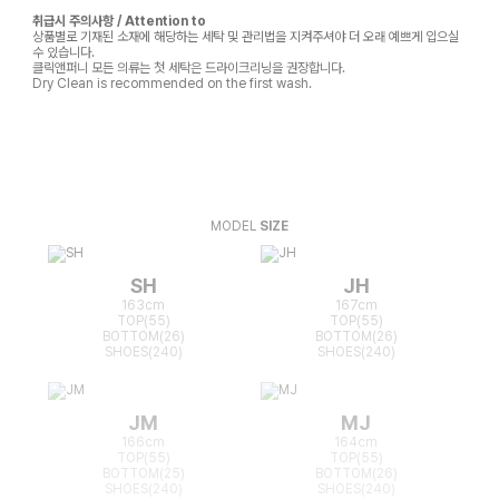
취급시 주의사항 / Attention to
상품별로 기재된 소재에 해당하는 세탁 및 관리법을 지켜주셔야 더 오래 예쁘게 입으실
수 있습니다.
클릭앤퍼니 모든 의류는 첫 세탁은 드라이크리닝을 권장합니다.
Dry Clean is recommended on the first wash.
MODEL
SIZE
SH
JH
163cm
167cm
TOP(55)
TOP(55)
BOTTOM(26)
BOTTOM(26)
SHOES(240)
SHOES(240)
JM
MJ
166cm
164cm
TOP(55)
TOP(55)
BOTTOM(25)
BOTTOM(26)
SHOES(240)
SHOES(240)