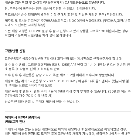
배송은 입금 확인 후 2~3일 이내(주말제외) CJ 대한통운으로 발송됩니다.
단, 주문량이 폭주하는 경우 배송이 지연될 수 있으니 양해바랍니다.
무료배송은 순수 결제금액 6만원 이상 구매시(할인 및 적립금 제외한 금액) 적용됩니다.
제주도 및 도서산간지역은 추가배송비(도선료) 3,000원이 부과됩니다. (무료배송,교환/반품
시에도 도선료는 고객님 부담)
모든 배송 과정은 CCTV로 촬영 후 출고 진행되고 있어 상품을 고의적으로 훼손하시는 경우
확인이 가능하며 교환/반품 처리 절대 불가합니다.
교환/반품 신청
교환/반품은 상품수령일부터 7일 이내 고객센터 또는 게시판으로 신청해주셔야 합니다.
회수 접수 방법 : CJ대한통운택배(1588-1255)ARS 연결 후 1번 ▷ 1번 ▷ 받으신 운송장 번
호 등록 ▷ 착불로 선택 ▷ 회수접수 완료
회수 접수 후 대한통운 담당 기사가 주말 제외 1-2일 이내에 회수지로 방문합니다.
배송비 입금계좌 : 국민은행 512637-01-001048 / 예금주 : (주)클릭앤퍼니 (입금자명 옆
에 휴대폰 뒷번호 4자리 기재 요청)
대량 구매 후 반품 시 반품 수거 비용이 1만원 이상 추가 부과될 수 있습니다. (30만원 이상 주
문건/상품 개수 70% 이상 반품 시)
상습적인 대량 반품 시 구매에 제한이 있을 수 있습니다.
해외에서 확인된 불량제품
반품/교환 안내
국내에서 배송 받은 상품을 개인적으로 해외에 전달하신 후 불량제품으로 확인되었을 경우,
해당 제품이 클릭앤퍼니로 도착된 후에 교환/반품 처리가 가능하며, 클릭앤퍼니에서는 국내택