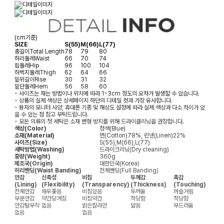
(cm기준)
SIZE
S(55)
M(66)
L(77)
총길이
Total Length
78
79
80
허리둘레
Waist
66
70
74
힙둘레
Hip
96
100
104
허벅지둘레
Thigh
62
64
66
밑위길이
Rise
30
31
32
밑단둘레
Hem
56
58
60
- 사이즈는 재는 방법이나 위치에 따라 1~3cm 정도의 오차가 발생할 수 있습니다.
- 상품의 실제 색상은 상세페이지 하단의 디테일 컷과 가장 유사합니다.
- 용자의 모니터 사양, 휴대폰 기종 및 해상도 설정에 따라 실제 색상과 다소 차이가 있
을 수 있는 점 참고 부탁드립니다.
- 모든 의류의 첫 세탁은 소재 변형 방지를 위해 드라이클리닝을 권장합니다.
색상(Color)
청색(Blue)
소재(Material)
면(Cotton)78%, 린넨(Linen)22%
사이즈(Size)
S(55),M(66),L(77)
세탁방법(Washing)
드라이크리닝(Dry cleaning)
중량(Weight)
360g
제조국(Origin)
대한민국(Korea)
허리밴딩(Waist Banding)
전체밴딩(Full Banding)
안감
신축성
비침
두께감
촉감
(Lining)
(Flexibility)
(Transparency)
(Thickness)
(Touching)
전체안감
매우좋음
비침있음
두꺼움
까슬거림
부분안감
약간당겨짐
비침약간
적당함
적당함
안감탈부착
없음
밝은칼라만
얇음
부드러움
없음
없음