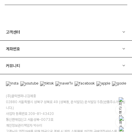
고객센터
계좌번호
커뮤니티
(주)클릭앤퍼니/김예중
02880 서울특별시 성북구 성북로 49 (성북동, 운석빌딩) 운석빌딩 5층(반품주소가 아닙
니다.)
사업자 등록번호 209-81-43420
통신판매업신고 서울성북-0073호
개인정보관리책임자 박수미
고객님은 안전거래를 위해 현금으로 결제 시 저희 소핑몰에 가입한 구매안전서비스를 이용