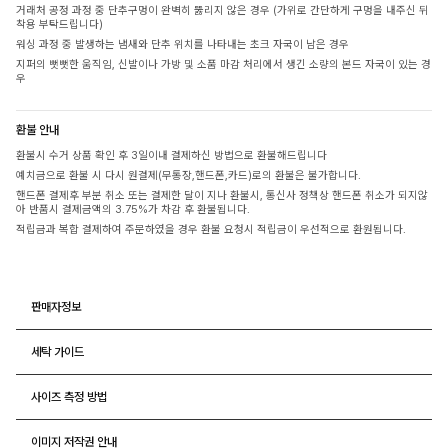
거래처 공정 과정 중 단추구멍이 완벽히 뚫리지 않은 경우 (가위로 간단하게 구멍을 내주신 뒤
착용 부탁드립니다)
워싱 과정 중 발생하는 냄새와 단추 위치를 나타내는 초크 자국이 남은 경우
지퍼의 뻣뻣한 움직임, 신발이나 가방 및 소품 마감 처리에서 생긴 소량의 본드 자국이 있는 경
우
환불 안내
환불시 수거 상품 확인 후 3일이내 결제하신 방법으로 환불해드립니다
예치금으로 환불 시 다시 원결제(무통장,핸드폰,카드)로의 환불은 불가합니다.
핸드폰 결제후 부분 취소 또는 결제한 달이 지나 환불시, 통신사 정책상 핸드폰 취소가 되지않
아 반품시 결제금액의 3.75%가 차감 후 환불됩니다.
적립금과 복합 결제하여 주문하였을 경우 환불 요청시 적립금이 우선적으로 환원됩니다.
판매자정보
세탁 가이드
사이즈 측정 방법
이미지 저작권 안내