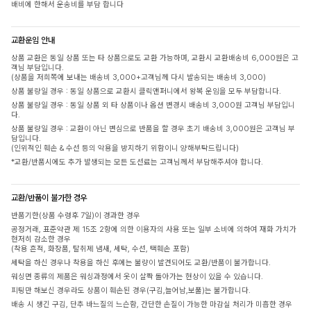
배비에 한해서 운송비를 부담 합니다
교환운임 안내
상품 교환은 동일 상품 또는 타 상품으로도 교환 가능하며, 교환시 교환배송비 6,000원은 고
객님 부담입니다.
(상품을 저희쪽에 보내는 배송비 3,000+고객님께 다시 발송되는 배송비 3,000)
상품 불량일 경우 : 동일 상품으로 교환시 클릭앤퍼니에서 왕복 운임을 모두 부담합니다.
상품 불량일 경우 : 동일 상품 외 타 상품이나 옵션 변경시 배송비 3,000원 고객님 부담입니
다.
상품 불량일 경우 : 교환이 아닌 변심으로 반품을 할 경우 초기 배송비 3,000원은 고객님 부
담입니다.
(인위적인 훼손 & 수선 등의 악용을 방지하기 위함이니 양해부탁드립니다)
*교환/반품시에도 추가 발생되는 모든 도선료는 고객님께서 부담해주셔야 합니다.
교환/반품이 불가한 경우
반품기한(상품 수령후 7일)이 경과한 경우
공정거래, 표준약관 제 15조 2항에 의한 이용자의 사용 또는 일부 소비에 의하여 재화 가치가
현저히 감소한 경우
(착용 흔적, 화장품, 탈취제 냄새, 세탁, 수선, 택훼손 포함)
세탁을 하신 경우나 착용을 하신 후에는 불량이 발견되어도 교환/반품이 불가합니다.
워싱면 종류의 제품은 워싱과정에서 옷이 살짝 돌아가는 현상이 있을 수 있습니다.
피팅만 해보신 경우라도 상품이 훼손된 경우(구김,늘어남,보풀)는 불가합니다.
배송 시 생긴 구김, 단추 바느질의 느슨함, 간단한 손질이 가능한 마감실 처리가 미흡한 경우