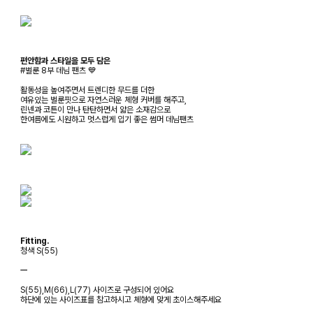
편안함과 스타일을 모두 담은
#벌룬 8부 데님 팬츠 💙
활동성을 높여주면서 트렌디한 무드를 더한
여유있는 벌룬핏으로 자연스러운 체형 커버를 해주고,
린넨과 코튼이 만나 탄탄하면서 얇은 소재감으로
한여름에도 시원하고 멋스럽게 입기 좋은 썸머 데님팬츠
Fitting.
청색 S(55)
ㅡ
S(55),M(66),L(77) 사이즈로 구성되어 있어요
하단에 있는 사이즈표를 참고하시고 체형에 맞게 초이스해주세요