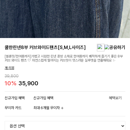
쿨한린넨8부 커브와이드팬츠[S,M,L사이즈]
[벌룬핏/한여름까지]가볍고 시원한 린넨 혼방 소재로 한여름까지 쾌적하게 즐기기 좋은 8부
커브 와이드 팬츠 🤍 자연스럽게 떨어지는 커브핏이 멋스러운 실루엣을 연출해줘요 ✨
개 리뷰
39,800
10%
35,900
신규가입 혜택
신규가입 혜택
혜택보기
무이자 카드
최대 6개월 무이자