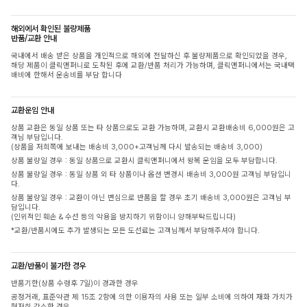
해외에서 확인된 불량제품
반품/교환 안내
국내에서 배송 받은 상품을 개인적으로 해외에 전달하신 후 불량제품으로 확인되었을 경우,
해당 제품이 클릭앤퍼니로 도착된 후에 교환/반품 처리가 가능하며, 클릭앤퍼니에서는 국내택
배비에 한해서 운송비를 부담 합니다
교환운임 안내
상품 교환은 동일 상품 또는 타 상품으로도 교환 가능하며, 교환시 교환배송비 6,000원은 고
객님 부담입니다.
(상품을 저희쪽에 보내는 배송비 3,000+고객님께 다시 발송되는 배송비 3,000)
상품 불량일 경우 : 동일 상품으로 교환시 클릭앤퍼니에서 왕복 운임을 모두 부담합니다.
상품 불량일 경우 : 동일 상품 외 타 상품이나 옵션 변경시 배송비 3,000원 고객님 부담입니
다.
상품 불량일 경우 : 교환이 아닌 변심으로 반품을 할 경우 초기 배송비 3,000원은 고객님 부
담입니다.
(인위적인 훼손 & 수선 등의 악용을 방지하기 위함이니 양해부탁드립니다)
*교환/반품시에도 추가 발생되는 모든 도선료는 고객님께서 부담해주셔야 합니다.
교환/반품이 불가한 경우
반품기한(상품 수령후 7일)이 경과한 경우
공정거래, 표준약관 제 15조 2항에 의한 이용자의 사용 또는 일부 소비에 의하여 재화 가치가
현저히 감소한 경우