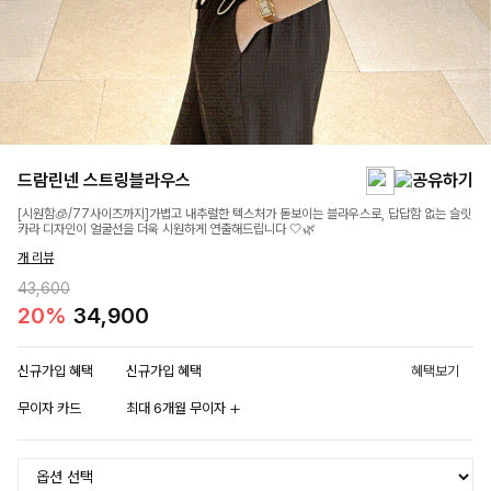
드람린넨 스트링블라우스
[시원함🧊/77사이즈까지]가볍고 내추럴한 텍스처가 돋보이는 블라우스로, 답답함 없는 슬릿
카라 디자인이 얼굴선을 더욱 시원하게 연출해드립니다 🤍🌿
개 리뷰
43,600
20%
34,900
신규가입 혜택
신규가입 혜택
혜택보기
무이자 카드
최대 6개월 무이자