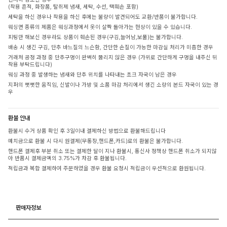
(착용 흔적, 화장품, 탈취제 냄새, 세탁, 수선, 택훼손 포함)
세탁을 하신 경우나 착용을 하신 후에는 불량이 발견되어도 교환/반품이 불가합니다.
워싱면 종류의 제품은 워싱과정에서 옷이 살짝 돌아가는 현상이 있을 수 있습니다.
피팅만 해보신 경우라도 상품이 훼손된 경우(구김,늘어남,보풀)는 불가합니다.
배송 시 생긴 구김, 단추 바느질의 느슨함, 간단한 손질이 가능한 마감실 처리가 미흡한 경우
거래처 공정 과정 중 단추구멍이 완벽히 뚫리지 않은 경우 (가위로 간단하게 구멍을 내주신 뒤
착용 부탁드립니다)
워싱 과정 중 발생하는 냄새와 단추 위치를 나타내는 초크 자국이 남은 경우
지퍼의 뻣뻣한 움직임, 신발이나 가방 및 소품 마감 처리에서 생긴 소량의 본드 자국이 있는 경
우
환불 안내
환불시 수거 상품 확인 후 3일이내 결제하신 방법으로 환불해드립니다
예치금으로 환불 시 다시 원결제(무통장,핸드폰,카드)로의 환불은 불가합니다.
핸드폰 결제후 부분 취소 또는 결제한 달이 지나 환불시, 통신사 정책상 핸드폰 취소가 되지않
아 반품시 결제금액의 3.75%가 차감 후 환불됩니다.
적립금과 복합 결제하여 주문하였을 경우 환불 요청시 적립금이 우선적으로 환원됩니다.
판매자정보