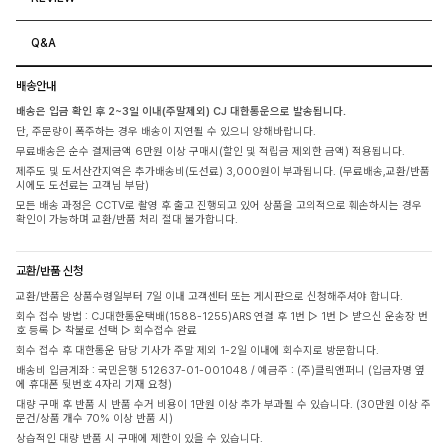
Q&A
배송안내
배송은 입금 확인 후 2~3일 이내(주말제외) CJ 대한통운으로 발송됩니다.
단, 주문량이 폭주하는 경우 배송이 지연될 수 있으니 양해바랍니다.
무료배송은 순수 결제금액 6만원 이상 구매시(할인 및 적립금 제외한 금액) 적용됩니다.
제주도 및 도서산간지역은 추가배송비(도선료) 3,000원이 부과됩니다. (무료배송,교환/반품
시에도 도선료는 고객님 부담)
모든 배송 과정은 CCTV로 촬영 후 출고 진행되고 있어 상품을 고의적으로 훼손하시는 경우
확인이 가능하며 교환/반품 처리 절대 불가합니다.
교환/반품 신청
교환/반품은 상품수령일부터 7일 이내 고객센터 또는 게시판으로 신청해주셔야 합니다.
회수 접수 방법 : CJ대한통운택배(1588-1255)ARS 연결 후 1번 ▷ 1번 ▷ 받으신 운송장 번
호 등록 ▷ 착불로 선택 ▷ 회수접수 완료
회수 접수 후 대한통운 담당 기사가 주말 제외 1-2일 이내에 회수지로 방문합니다.
배송비 입금계좌 : 국민은행 512637-01-001048 / 예금주 : (주)클릭앤퍼니 (입금자명 옆
에 휴대폰 뒷번호 4자리 기재 요청)
대량 구매 후 반품 시 반품 수거 비용이 1만원 이상 추가 부과될 수 있습니다. (30만원 이상 주
문건/상품 개수 70% 이상 반품 시)
상습적인 대량 반품 시 구매에 제한이 있을 수 있습니다.