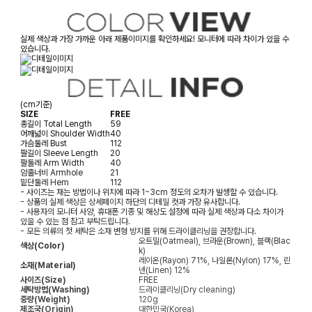
실제 색상과 가장 가까운 아래 제품이미지를 확인하세요! 모니터에 따라 차이가 있을 수
있습니다.
(cm기준)
SIZE
FREE
총길이
Total Length
59
어깨넓이
Shoulder Width
40
가슴둘레
Bust
112
팔길이
Sleeve Length
20
팔둘레
Arm Width
40
암홀너비
Armhole
21
밑단둘레
Hem
112
- 사이즈는 재는 방법이나 위치에 따라 1~3cm 정도의 오차가 발생할 수 있습니다.
- 상품의 실제 색상은 상세페이지 하단의 디테일 컷과 가장 유사합니다.
- 사용자의 모니터 사양, 휴대폰 기종 및 해상도 설정에 따라 실제 색상과 다소 차이가
있을 수 있는 점 참고 부탁드립니다.
- 모든 의류의 첫 세탁은 소재 변형 방지를 위해 드라이클리닝을 권장합니다.
오트밀(Oatmeal), 브라운(Brown), 블랙(Blac
색상(Color)
k)
레이온(Rayon) 71%, 나일론(Nylon) 17%, 린
소재(Material)
넨(Linen) 12%
사이즈(Size)
FREE
세탁방법(Washing)
드라이클리닝(Dry cleaning)
중량(Weight)
120g
제조국(Origin)
대한민국(Korea)