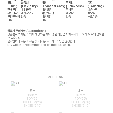
안감
신축성
비침
두께감
촉감
(Lining)
(Flexibility)
(Transparency)
(Thickness)
(Touching)
전체안감
매우좋음
비침있음
두꺼움
까슬거림
부분안감
약간당겨짐
밝은컬러만
적당함
적당함
안감탈부착
없음
비침약간
얇음
부드러움
없음
없음
취급시 주의사항 / Attention to
상품별로 기재된 소재에 해당하는 세탁 및 관리법을 지켜주셔야 더 오래 예쁘게 입으실
수 있습니다.
클릭앤퍼니 모든 의류는 첫 세탁은 드라이크리닝을 권장합니다.
Dry Clean is recommended on the first wash.
MODEL
SIZE
SH
JH
163cm
167cm
TOP(55)
TOP(55)
BOTTOM(26)
BOTTOM(26)
SHOES(240)
SHOES(240)