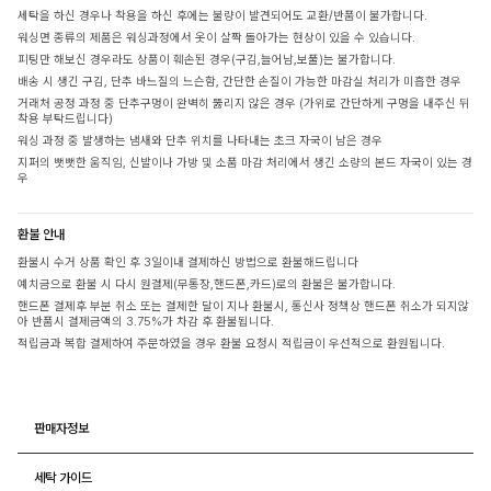
세탁을 하신 경우나 착용을 하신 후에는 불량이 발견되어도 교환/반품이 불가합니다.
워싱면 종류의 제품은 워싱과정에서 옷이 살짝 돌아가는 현상이 있을 수 있습니다.
피팅만 해보신 경우라도 상품이 훼손된 경우(구김,늘어남,보풀)는 불가합니다.
배송 시 생긴 구김, 단추 바느질의 느슨함, 간단한 손질이 가능한 마감실 처리가 미흡한 경우
거래처 공정 과정 중 단추구멍이 완벽히 뚫리지 않은 경우 (가위로 간단하게 구멍을 내주신 뒤
착용 부탁드립니다)
워싱 과정 중 발생하는 냄새와 단추 위치를 나타내는 초크 자국이 남은 경우
지퍼의 뻣뻣한 움직임, 신발이나 가방 및 소품 마감 처리에서 생긴 소량의 본드 자국이 있는 경
우
환불 안내
환불시 수거 상품 확인 후 3일이내 결제하신 방법으로 환불해드립니다
예치금으로 환불 시 다시 원결제(무통장,핸드폰,카드)로의 환불은 불가합니다.
핸드폰 결제후 부분 취소 또는 결제한 달이 지나 환불시, 통신사 정책상 핸드폰 취소가 되지않
아 반품시 결제금액의 3.75%가 차감 후 환불됩니다.
적립금과 복합 결제하여 주문하였을 경우 환불 요청시 적립금이 우선적으로 환원됩니다.
판매자정보
세탁 가이드