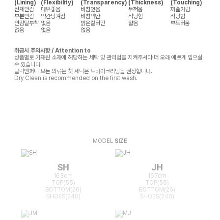
(Lining)
(Flexibility)
(Transparency)
(Thickness)
(Touching)
전체안감
매우좋음
비침있음
두꺼움
까슬거림
부분안감
약간당겨짐
비침약간
적당함
적당함
안감탈부착
없음
밝은컬러만
얇음
부드러움
없음
없음
없음
취급시 주의사항 / Attention to
상품별로 기재된 소재에 해당하는 세탁 및 관리법을 지켜주셔야 더 오래 예쁘게 입으실
수 있습니다.
클릭앤퍼니 모든 의류는 첫 세탁은 드라이크리닝을 권장합니다.
Dry Clean is recommended on the first wash.
MODEL
SIZE
SH
JH
163cm
167cm
TOP(55)
TOP(55)
BOTTOM(26)
BOTTOM(26)
SHOES(240)
SHOES(240)