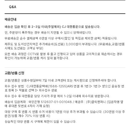
Q&A
배송안내
배송은 입금 확인 후 2~3일 이내(주말제외) CJ 대한통운으로 발송됩니다.
단, 주문량이 폭주하는 경우 배송이 지연될 수 있으니 양해바랍니다.
무료배송은 순수 결제금액 6만원 이상 구매시(할인 및 적립금 제외한 금액) 적용됩니다.
제주도 및 도서산간지역은 추가배송비(도선료) 3,000원이 부과됩니다. (무료배송,교환/반품
시에도 도선료는 고객님 부담)
모든 배송 과정은 CCTV로 촬영 후 출고 진행되고 있어 상품을 고의적으로 훼손하시는 경우
확인이 가능하며 교환/반품 처리 절대 불가합니다.
교환/반품 신청
교환/반품은 상품수령일부터 7일 이내 고객센터 또는 게시판으로 신청해주셔야 합니다.
회수 접수 방법 : CJ대한통운택배(1588-1255)ARS 연결 후 1번 ▷ 1번 ▷ 받으신 운송장 번
호 등록 ▷ 착불로 선택 ▷ 회수접수 완료
회수 접수 후 대한통운 담당 기사가 주말 제외 1-2일 이내에 회수지로 방문합니다.
배송비 입금계좌 : 국민은행 512637-01-001048 / 예금주 : (주)클릭앤퍼니 (입금자명 옆
에 휴대폰 뒷번호 4자리 기재 요청)
대량 구매 후 반품 시 반품 수거 비용이 1만원 이상 추가 부과될 수 있습니다. (30만원 이상 주
문건/상품 개수 70% 이상 반품 시)
상습적인 대량 반품 시 구매에 제한이 있을 수 있습니다.