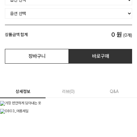
0
원
상품금액 합계
(
0
개)
장바구니
바로구매
상세정보
리뷰
(
0
)
Q&A