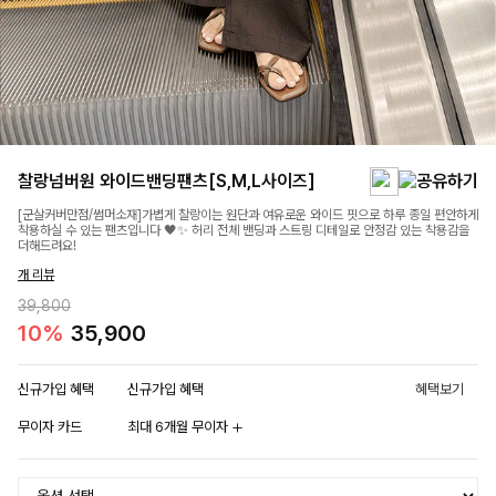
찰랑넘버원 와이드밴딩팬츠[S,M,L사이즈]
[군살커버만점/썸머소재]가볍게 찰랑이는 원단과 여유로운 와이드 핏으로 하루 종일 편안하게
착용하실 수 있는 팬츠입니다 🖤✨ 허리 전체 밴딩과 스트링 디테일로 안정감 있는 착용감을
더해드려요!
개 리뷰
39,800
10%
35,900
신규가입 혜택
신규가입 혜택
혜택보기
무이자 카드
최대 6개월 무이자