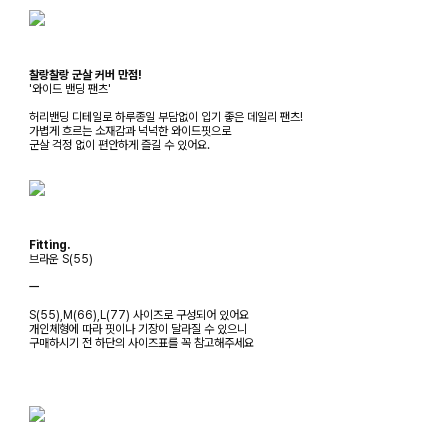
찰랑찰랑 군살 커버 만점!
'와이드 밴딩 팬츠'
허리밴딩 디테일로 하루종일 부담없이 입기 좋은 데일리 팬츠!
가볍게 흐르는 소재감과 넉넉한 와이드핏으로
군살 걱정 없이 편안하게 즐길 수 있어요.
Fitting.
브라운 S(55)
ㅡ
S(55),M(66),L(77) 사이즈로 구성되어 있어요
개인체형에 따라 핏이나 기장이 달라질 수 있으니
구매하시기 전 하단의 사이즈표를 꼭 참고해주세요