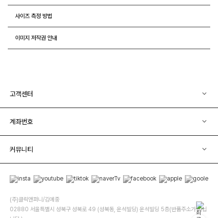
사이즈 측정 방법
이미지 저작권 안내
고객센터
계좌번호
커뮤니티
(주)클릭앤퍼니/김예중
02880 서울특별시 성북구 성북로 49 (성북동, 운석빌딩) 운석빌딩 5층(반품주소가 아닙