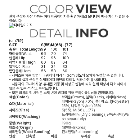
실제 색상과 가장 가까운 아래 제품이미지를 확인하세요! 모니터에 따라 차이가 있을 수
있습니다.
(cm기준)
SIZE
S(55)
M(66)
L(77)
총길이
Total Length
99
100
101
허리둘레
Waist
66
70
74
힙둘레
Hip
92
96
100
허벅지둘레
Thigh
60
62
64
밑위길이
Rise
31
32
33
밑단둘레
Hem
56
58
60
- 사이즈는 재는 방법이나 위치에 따라 1~3cm 정도의 오차가 발생할 수 있습니다.
- 상품의 실제 색상은 상세페이지 하단의 디테일 컷과 가장 유사합니다.
- 사용자의 모니터 사양, 휴대폰 기종 및 해상도 설정에 따라 실제 색상과 다소 차이가
있을 수 있는 점 참고 부탁드립니다.
- 모든 의류의 첫 세탁은 소재 변형 방지를 위해 드라이클리닝을 권장합니다.
색상(Color)
브라운(Brown), 블랙(Black), 네이비(Navy)
레이온(Rayon) 70%, 폴리에스터(Polyester)
소재(Material)
15%, 나일론(Nylon) 15%
사이즈(Size)
S(55), M(66), L(77)
드라이클리닝(Dry cleaning), 단독손세탁(Wa
세탁방법(Washing)
sh separately)
중량(Weight)
190g
제조국(Origin)
대한민국(Korea)
허리밴딩(Waist Banding)
전체밴딩(Full banding)
안감
신축성
비침
두께감
촉감