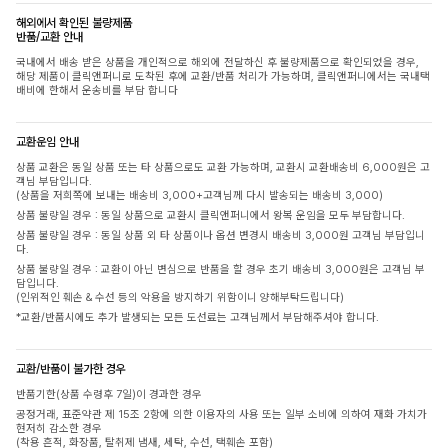
해외에서 확인된 불량제품
반품/교환 안내
국내에서 배송 받은 상품을 개인적으로 해외에 전달하신 후 불량제품으로 확인되었을 경우,
해당 제품이 클릭앤퍼니로 도착된 후에 교환/반품 처리가 가능하며, 클릭앤퍼니에서는 국내택
배비에 한해서 운송비를 부담 합니다
교환운임 안내
상품 교환은 동일 상품 또는 타 상품으로도 교환 가능하며, 교환시 교환배송비 6,000원은 고
객님 부담입니다.
(상품을 저희쪽에 보내는 배송비 3,000+고객님께 다시 발송되는 배송비 3,000)
상품 불량일 경우 : 동일 상품으로 교환시 클릭앤퍼니에서 왕복 운임을 모두 부담합니다.
상품 불량일 경우 : 동일 상품 외 타 상품이나 옵션 변경시 배송비 3,000원 고객님 부담입니
다.
상품 불량일 경우 : 교환이 아닌 변심으로 반품을 할 경우 초기 배송비 3,000원은 고객님 부
담입니다.
(인위적인 훼손 & 수선 등의 악용을 방지하기 위함이니 양해부탁드립니다)
*교환/반품시에도 추가 발생되는 모든 도선료는 고객님께서 부담해주셔야 합니다.
교환/반품이 불가한 경우
반품기한(상품 수령후 7일)이 경과한 경우
공정거래, 표준약관 제 15조 2항에 의한 이용자의 사용 또는 일부 소비에 의하여 재화 가치가
현저히 감소한 경우
(착용 흔적, 화장품, 탈취제 냄새, 세탁, 수선, 택훼손 포함)