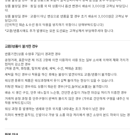
상품 불량일 경우 : 동일 상품으로 교환시 클릭앤퍼니에서 왕복 운임을 모두 부담합니다.
상품 불량일 경우 : 동일 상품 외 타 상품이나 옵션 변경시 배송비 3,000원 고객님 부담입니
다.
상품 불량일 경우 : 교환이 아닌 변심으로 반품을 할 경우 초기 배송비 3,000원은 고객님 부
담입니다.
(인위적인 훼손 & 수선 등의 악용을 방지하기 위함이니 양해부탁드립니다)
*교환/반품시에도 추가 발생되는 모든 도선료는 고객님께서 부담해주셔야 합니다.
교환/반품이 불가한 경우
반품기한(상품 수령후 7일)이 경과한 경우
공정거래, 표준약관 제 15조 2항에 의한 이용자의 사용 또는 일부 소비에 의하여 재화 가치가
현저히 감소한 경우
(착용 흔적, 화장품, 탈취제 냄새, 세탁, 수선, 택훼손 포함)
세탁을 하신 경우나 착용을 하신 후에는 불량이 발견되어도 교환/반품이 불가합니다.
워싱면 종류의 제품은 워싱과정에서 옷이 살짝 돌아가는 현상이 있을 수 있습니다.
피팅만 해보신 경우라도 상품이 훼손된 경우(구김,늘어남,보풀)는 불가합니다.
배송 시 생긴 구김, 단추 바느질의 느슨함, 간단한 손질이 가능한 마감실 처리가 미흡한 경우
거래처 공정 과정 중 단추구멍이 완벽히 뚫리지 않은 경우 (가위로 간단하게 구멍을 내주신 뒤
착용 부탁드립니다)
워싱 과정 중 발생하는 냄새와 단추 위치를 나타내는 초크 자국이 남은 경우
지퍼의 뻣뻣한 움직임, 신발이나 가방 및 소품 마감 처리에서 생긴 소량의 본드 자국이 있는 경
우
환불 안내