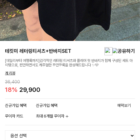
테킷미 레터링티셔츠+반바지SET
[데일리부터 여행룩까지]감각적인 레터링 티셔츠와 플레어 핏 반바지가 함께 구성된 세트 아
이템으로, 편안하면서도 캐주얼한 꾸안꾸룩을 완성해드립니다 ✨🩵
개 리뷰
36,400
18%
29,900
신규가입 혜택
신규가입 혜택
혜택보기
무이자 카드
최대 6개월 무이자