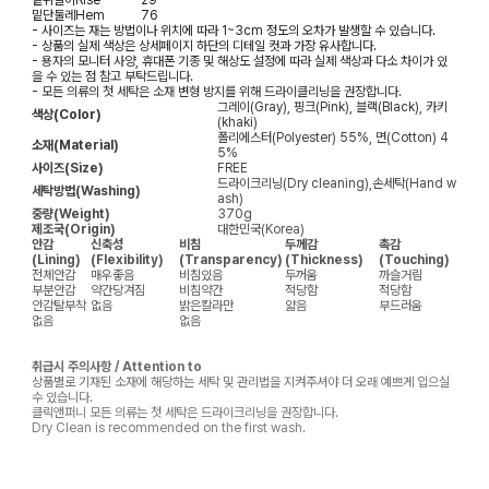
밑단둘레
Hem
76
- 사이즈는 재는 방법이나 위치에 따라 1~3cm 정도의 오차가 발생할 수 있습니다.
- 상품의 실제 색상은 상세페이지 하단의 디테일 컷과 가장 유사합니다.
- 용자의 모니터 사양, 휴대폰 기종 및 해상도 설정에 따라 실제 색상과 다소 차이가 있
을 수 있는 점 참고 부탁드립니다.
- 모든 의류의 첫 세탁은 소재 변형 방지를 위해 드라이클리닝을 권장합니다.
그레이(Gray), 핑크(Pink), 블랙(Black), 카키
색상(Color)
(khaki)
폴리에스터(Polyester) 55%, 면(Cotton) 4
소재(Material)
5%
사이즈(Size)
FREE
드라이크리닝(Dry cleaning),손세탁(Hand w
세탁방법(Washing)
ash)
중량(Weight)
370g
제조국(Origin)
대한민국(Korea)
안감
신축성
비침
두께감
촉감
(Lining)
(Flexibility)
(Transparency)
(Thickness)
(Touching)
전체안감
매우좋음
비침있음
두꺼움
까슬거림
부분안감
약간당겨짐
비침약간
적당함
적당함
안감탈부착
없음
밝은칼라만
얇음
부드러움
없음
없음
취급시 주의사항 / Attention to
상품별로 기재된 소재에 해당하는 세탁 및 관리법을 지켜주셔야 더 오래 예쁘게 입으실
수 있습니다.
클릭앤퍼니 모든 의류는 첫 세탁은 드라이크리닝을 권장합니다.
Dry Clean is recommended on the first wash.