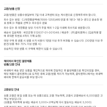
교환/반품 신청
교환/반품은 상품수령일부터 7일 이내 고객센터 또는 게시판으로 신청해주셔야 합니다.
회수 접수 방법 : CJ대한통운택배(1588-1255)ARS 연결 후 1번 ▷ 1번 ▷ 받으신 운송장 번
호 등록 ▷ 착불로 선택 ▷ 회수접수 완료
회수 접수 후 대한통운 담당 기사가 주말 제외 1-2일 이내에 회수지로 방문합니다.
배송비 입금계좌 : 국민은행 512637-01-001048 / 예금주 : (주)클릭앤퍼니 (입금자명 옆
에 휴대폰 뒷번호 4자리 기재 요청)
대량 구매 후 반품 시 반품 수거 비용이 1만원 이상 추가 부과될 수 있습니다. (30만원 이상 주
문건/상품 개수 70% 이상 반품 시)
상습적인 대량 반품 시 구매에 제한이 있을 수 있습니다.
해외에서 확인된 불량제품
반품/교환 안내
국내에서 배송 받은 상품을 개인적으로 해외에 전달하신 후 불량제품으로 확인되었을 경우,
해당 제품이 클릭앤퍼니로 도착된 후에 교환/반품 처리가 가능하며, 클릭앤퍼니에서는 국내택
배비에 한해서 운송비를 부담 합니다
교환운임 안내
상품 교환은 동일 상품 또는 타 상품으로도 교환 가능하며, 교환시 교환배송비 6,000원은 고
객님 부담입니다.
(상품을 저희쪽에 보내는 배송비 3,000+고객님께 다시 발송되는 배송비 3,000)