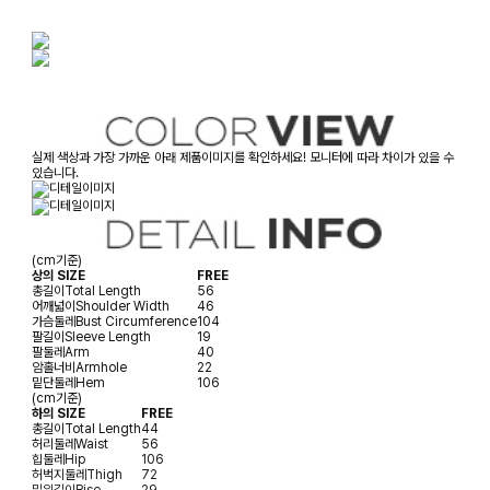
실제 색상과 가장 가까운 아래 제품이미지를 확인하세요! 모니터에 따라 차이가 있을 수
있습니다.
(cm기준)
상의 SIZE
FREE
총길이
Total Length
56
어깨넓이
Shoulder Width
46
가슴둘레
Bust Circumference
104
팔길이
Sleeve Length
19
팔둘레
Arm
40
암홀너비
Armhole
22
밑단둘레
Hem
106
(cm기준)
하의 SIZE
FREE
총길이
Total Length
44
허리둘레
Waist
56
힙둘레
Hip
106
허벅지둘레
Thigh
72
밑위길이
Rise
29