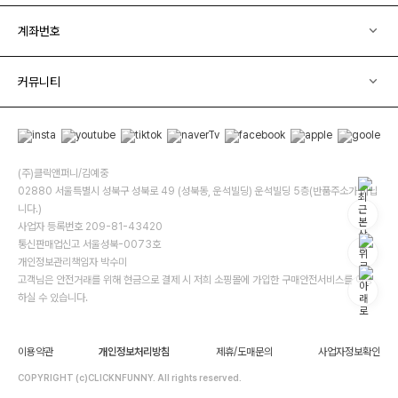
계좌번호
커뮤니티
(주)클릭앤퍼니/김예중
02880 서울특별시 성북구 성북로 49 (성북동, 운석빌딩) 운석빌딩 5층(반품주소가 아닙
니다.)
사업자 등록번호 209-81-43420
통신판매업신고 서울성북-0073호
개인정보관리책임자 박수미
고객님은 안전거래를 위해 현금으로 결제 시 저희 소핑몰에 가입한 구매안전서비스를 이용
하실 수 있습니다.
이용약관
개인정보처리방침
제휴/도매문의
사업자정보확인
COPYRIGHT (c)CLICKNFUNNY. All rights reserved.