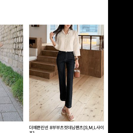
더예쁜린넨 8부부츠컷데님팬츠[S,M,L사이
급속쿨링효과 