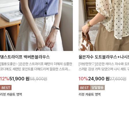
댕스트라이프 백버튼블라우스
율븐자수 도트블라우스+나시S
[활용도좋은✨]은은한 스트라이프 패턴이 더해져 심플한
[아방한핏🤍]은은한 레이스 자수와 도
코디에도 세련된 포인트를 더해드리며 깔끔한 스트라이
스러운 감성 가득 담았으며 나시 세트 
프 디테일로 유행 없이 오래 함께하기 좋은 블라우스예요
정없이 손쉽게 코디 가능한 블라우스에요
12%
51,900
원
10%
24,900
원
58,900원
27,600원
리뷰 카운트 영역
리뷰 카운트 영역