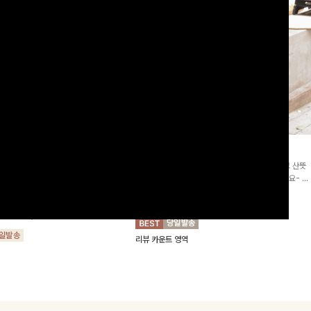
2차리오더]뮨스트링 플라워원피
딘젤퍼프 스트라이프원피스
[청순무드/체형커버]꾸안꾸 무드의 정석🤍 가볍고 산뜻
워 패턴과 랩 디자인으로 여성스러우면
한 착용감으로 여름 내내 손이 자주 가는 원피스예요- 은
를 더해주며 스트링이 내장되어있어 슬
은한 스트라이프 패턴과 여유로운 핏이 만나 편안함은 물
10%
64,900
원
72,100원
할 수 있어요🤍
론, 고급스러운 분위기까지 더해드립니다
00
원
36,800원
리뷰 카운트 영역