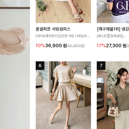
룬셀퍼프 셔링원피스
[데이트룩추천🩷]은은한 셔링 디테일과 퍼
[베스트🏆접촉냉감]
프 소매가 어우러져 사랑스러운 무드를 완
여름에도 무더위 걱정할 
10%
36,900
원
17%
27,300
원
40,900원
성해주는 원피스🤍 허리 스모크 밴딩이 슬
고 가벼운 소재감으로 
림한 실루엣을 연출해주며, 자연스럽게 퍼
즐기실 수 있는 니트랍니
지는 플레어 라인으로 여성스럽고 편안하게
즐기기 좋아요