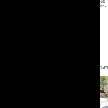
증👍]누구나 갖고 싶어할 슬랙스:)베이
[바스락소재💙/8부기장]사이드 버튼 디테일이 은은한
로 이쁜 핏 연출은 물론,쫀쫀한 스판끼
포인트가 되어주는 와이드 팬츠입니다. 여유롭게 떨어지
하게!
는 실루엣과 가볍게 바스락거리는 소재감으로 시원하고
00
원
14%
42,900
원
37,300원
49,800원
편안하게 즐기기 좋은 아이템-
리뷰 카운트 영역
더보기