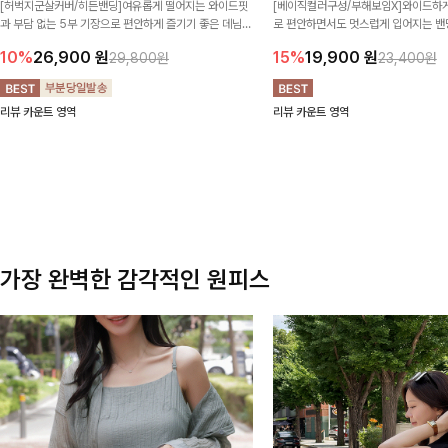
[허벅지군살커버/히든밴딩]여유롭게 떨어지는 와이드핏
[베이직컬러구성/부해보임X]와이드하게
과 부담 없는 5부 기장으로 편안하게 즐기기 좋은 데님
로 편안하면서도 멋스럽게 입어지는 밴딩
팬츠 ✨ 빈티지한 워싱감이 더해져 캐주얼하면서도 트렌
한 포켓 디테일 더해져 데일리룩부터 
10%
26,900
원
15%
19,900
원
29,800원
23,400원
디한 무드로 연출
높게 즐겨지는 아이템!
리뷰 카운트 영역
리뷰 카운트 영역
가장 완벽한 감각적인 원피스