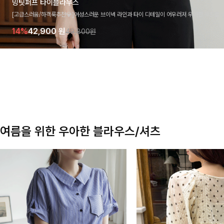
밍팃퍼프 타이블라우스
[고급스러움/하객룩추천💎]여성스러운 브이넥 라인과 타이 디테일이 어우러져 우아한 무드를 
라우스 🤍 여유로운 7부 소매로 편안하게 착용되며 데일리룩부터 출근룩, 하객룩까지 세련된
14%
42,900
원
49,800원
기 좋은 아이템이에요
여름을 위한 우아한 블라우스/셔츠