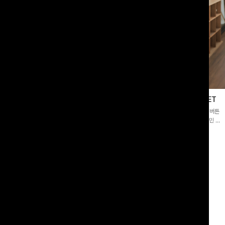
블라우스
제딧레이어드 블라우스+플레어팬츠SET
스퀘어넥]입체감 있는 링클 엠보 텍스
[완성도높은💗]레이어드한 듯 자연스러운 나시와 버튼
라우스- 여유로운 실루엣과 물결 짜임
원피스가 함께 구성된 세트 아이템입니다. 코디 고민 없
더해져 편안하면서도 여성스러운 무드를
이 한 벌만으로도 내추럴하면서 여성스러운 썸머룩 완성!
00
원
12%
43,900
원
34,800원
49,800원
리뷰 카운트 영역