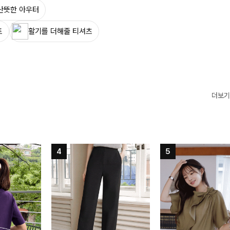
산뜻한 아우터
트
활기를 더해줄 티셔츠
더보기