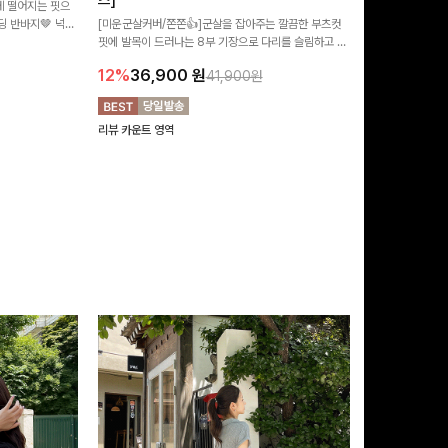
즈]
 떨어지는 핏으
[MADE/후기인
 반바지🤎 넉넉
[미운군살커버/쫀쫀👍]군살을 잡아주는 깔끔한 부츠컷
직하지만 부츠컷으
여행룩까지 활용도
핏에 발목이 드러나는 8부 기장으로 다리를 슬림하고 길
로 하루종일 편안
20%
29,9
어보이게 만들어주며 생지 소재로 멋을 더한 데님팬츠에
12%
36,900
원
41,900원
요~!
리뷰 카운트 영역
리뷰 카운트 영역