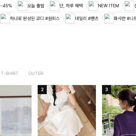
~45%
오늘 출발
단, 하루 혜택
NEW ITEM
하나로 완성된 코디 #원피스
데일리 #팬츠
화사한 #니
T-SHIRT
OUTER