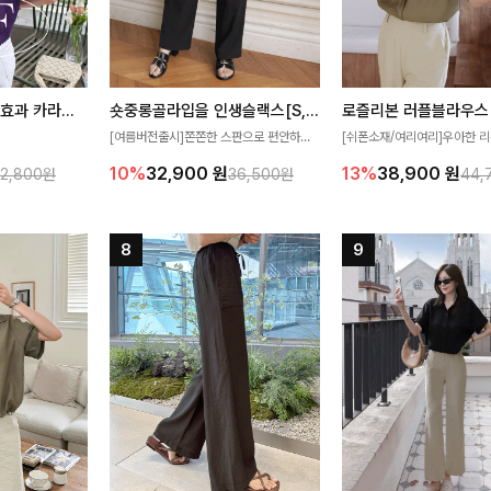
[재구매율1위] 냉감효과 카라니트
숏중롱골라입을 인생슬랙스[S,M,L,XL사이즈]
로즐리본 러플블라우스
[여름버전출시]쫀쫀한 스판으로 편안하게
[쉬폰소재/여리여리]우아한 리
필요가 없어요!얇
착용되어 누구나 입기 좋은 데일리 슬랙스!
연스럽게 흐르는 러플 디테일
10%
32,900
원
13%
38,900
원
32,800원
36,500원
44,
여름에도 시원하게
숏·기본·롱 기장과 와이드·부츠컷 핏까지 취
분위기를 더해주는 블라우스 
다
향에 맞게 선택할 수 있어 더욱 만족스러워
한 소재감과 여유롭게 떨어지
요
얼굴까지 화사해 보이며 세련
좋아요