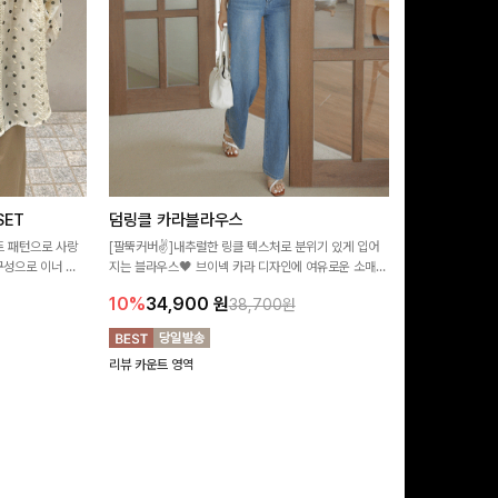
ET
덤링클 카라블라우스
비반드 링클
트 패턴으로 사랑
[팔뚝커버✌]내추럴한 링클 텍스처로 분위기 있게 입어
[구김걱정없는✨/
구성으로 이너 걱
지는 블라우스🖤 브이넥 카라 디자인에 여유로운 소매핏
처가 돋보이는 블
:)
더해져 여리하면서도 시원한 무드로 즐기기 좋아요-
소매 디테일이 
10%
34,900
원
17%
28,9
38,700원
연출해드려요!
리뷰 카운트 영역
리뷰 카운트 영역