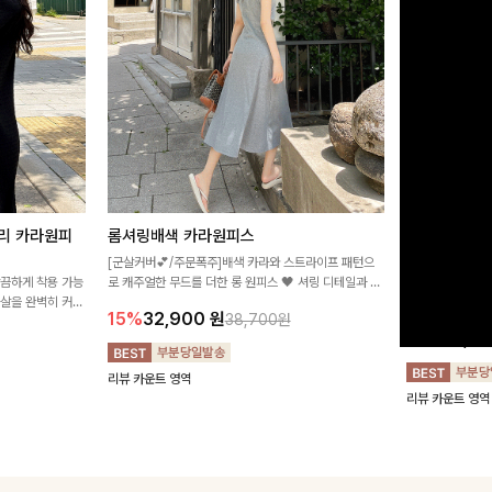
리 카라원피
롬셔링배색 카라원피스
[비율만점/
스
[군살커버💕/주문폭주]배색 카라와 스트라이프 패턴으
깔끔하게 착용 가능
로 캐주얼한 무드를 더한 롱 원피스 🖤 셔링 디테일과 쫀
고급스러운 플라
군살을 완벽히 커버
쫀한 스판 소재로 편안하면서도 여성스럽게 연출돼요
서 세련된 분위기
15%
32,900
원
38,700원
림하게 핏을 조절
12%
32,4
리뷰 카운트 영역
리뷰 카운트 영역