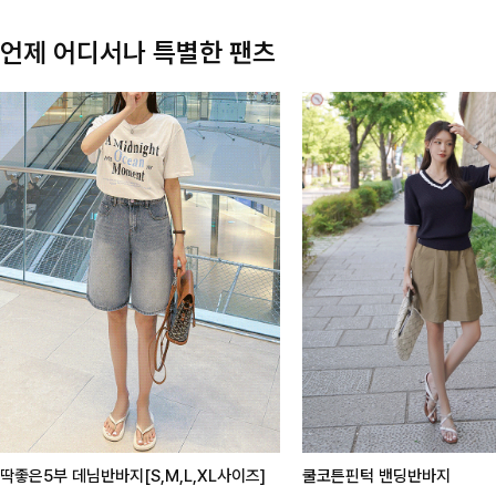
언제 어디서나 특별한 팬츠
딱좋은5부 데님반바지[S,M,L,XL사이즈]
쿨코튼핀턱 밴딩반바지