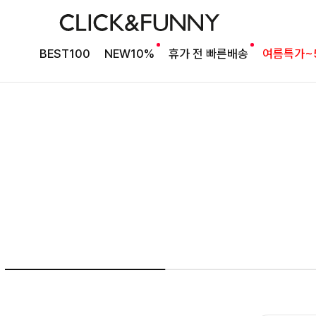
여름의 끝을 완성할
BEST100
NEW10%
휴가 전 빠른배송
여름특가~
감각적인 원피스
셀퍼프 셔링원피스