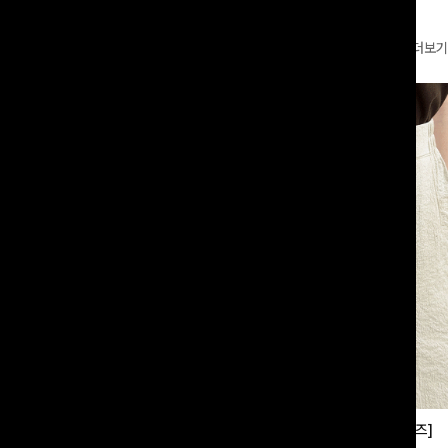
더보기
부츠컷슬랙스[S,M,L사이즈]
쿨링버튼 8부와이드팬츠[FREE,L사이즈]