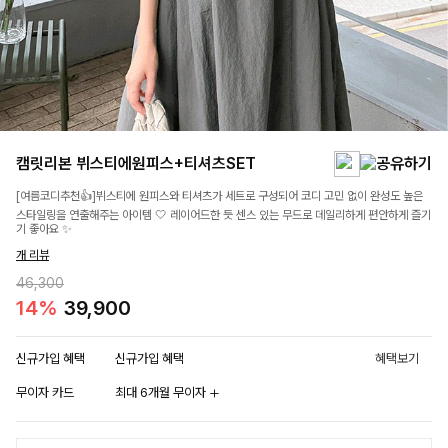
캠릿리본 뷔스티에원피스+티셔츠SET
[여름코디추천👍]뷔스티에 원피스와 티셔츠가 세트로 구성되어 코디 고민 없이 완성도 높은
스타일링을 연출해주는 아이템 🤍 레이어드한 듯 센스 있는 무드로 데일리하게 편안하게 즐기
기 좋아요 ✨
개 리뷰
46,300
14%
39,900
신규가입 혜택
신규가입 혜택
혜택보기
무이자 카드
최대 6개월 무이자