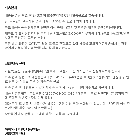
배송안내
배송은 입금 확인 후 2~3일 이내(주말제외) CJ 대한통운으로 발송됩니다.
단, 주문량이 폭주하는 경우 배송이 지연될 수 있으니 양해바랍니다.
무료배송은 순수 결제금액 6만원 이상 구매시(할인 및 적립금 제외한 금액) 적용됩니다.
제주도 및 도서산간지역은 추가배송비(도선료) 3,000원이 부과됩니다. (무료배송,교환/반품
시에도 도선료는 고객님 부담)
모든 배송 과정은 CCTV로 촬영 후 출고 진행되고 있어 상품을 고의적으로 훼손하시는 경우
확인이 가능하며 교환/반품 처리 절대 불가합니다.
교환/반품 신청
교환/반품은 상품수령일부터 7일 이내 고객센터 또는 게시판으로 신청해주셔야 합니다.
회수 접수 방법 : CJ대한통운택배(1588-1255)ARS 연결 후 1번 ▷ 1번 ▷ 받으신 운송장 번
호 등록 ▷ 착불로 선택 ▷ 회수접수 완료
회수 접수 후 대한통운 담당 기사가 주말 제외 1-2일 이내에 회수지로 방문합니다.
배송비 입금계좌 : 국민은행 512637-01-001048 / 예금주 : (주)클릭앤퍼니 (입금자명 옆
에 휴대폰 뒷번호 4자리 기재 요청)
대량 구매 후 반품 시 반품 수거 비용이 1만원 이상 추가 부과될 수 있습니다. (30만원 이상 주
문건/상품 개수 70% 이상 반품 시)
상습적인 대량 반품 시 구매에 제한이 있을 수 있습니다.
해외에서 확인된 불량제품
반품/교환 안내