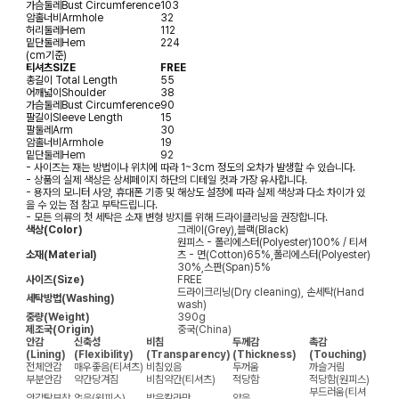
가슴둘레
Bust Circumference
103
암홀너비
Armhole
32
허리둘레
Hem
112
밑단둘레
Hem
224
(cm기준)
티셔츠SIZE
FREE
총길이
Total Length
55
어깨넓이
Shoulder
38
가슴둘레
Bust Circumference
90
팔길이
Sleeve Length
15
팔둘레
Arm
30
암홀너비
Armhole
19
밑단둘레
Hem
92
- 사이즈는 재는 방법이나 위치에 따라 1~3cm 정도의 오차가 발생할 수 있습니다.
- 상품의 실제 색상은 상세페이지 하단의 디테일 컷과 가장 유사합니다.
- 용자의 모니터 사양, 휴대폰 기종 및 해상도 설정에 따라 실제 색상과 다소 차이가 있
을 수 있는 점 참고 부탁드립니다.
- 모든 의류의 첫 세탁은 소재 변형 방지를 위해 드라이클리닝을 권장합니다.
색상(Color)
그레이(Grey),블랙(Black)
원피스 - 폴리에스터(Polyester)100% / 티셔
소재(Material)
츠 - 면(Cotton)65%,폴리에스터(Polyester)
30%,스판(Span)5%
사이즈(Size)
FREE
드라이크리닝(Dry cleaning), 손세탁(Hand
세탁방법(Washing)
wash)
중량(Weight)
390g
제조국(Origin)
중국(China)
안감
신축성
비침
두께감
촉감
(Lining)
(Flexibility)
(Transparency)
(Thickness)
(Touching)
전체안감
매우좋음(티셔츠)
비침있음
두꺼움
까슬거림
부분안감
약간당겨짐
비침약간(티셔츠)
적당함
적당함(원피스)
부드러움(티셔
안감탈부착
없음(원피스)
밝은칼라만
얇음