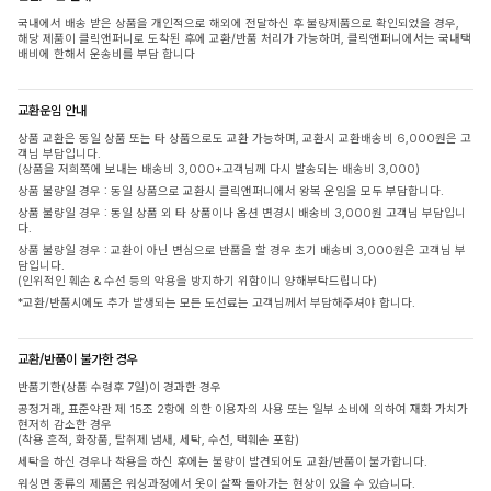
국내에서 배송 받은 상품을 개인적으로 해외에 전달하신 후 불량제품으로 확인되었을 경우,
해당 제품이 클릭앤퍼니로 도착된 후에 교환/반품 처리가 가능하며, 클릭앤퍼니에서는 국내택
배비에 한해서 운송비를 부담 합니다
교환운임 안내
상품 교환은 동일 상품 또는 타 상품으로도 교환 가능하며, 교환시 교환배송비 6,000원은 고
객님 부담입니다.
(상품을 저희쪽에 보내는 배송비 3,000+고객님께 다시 발송되는 배송비 3,000)
상품 불량일 경우 : 동일 상품으로 교환시 클릭앤퍼니에서 왕복 운임을 모두 부담합니다.
상품 불량일 경우 : 동일 상품 외 타 상품이나 옵션 변경시 배송비 3,000원 고객님 부담입니
다.
상품 불량일 경우 : 교환이 아닌 변심으로 반품을 할 경우 초기 배송비 3,000원은 고객님 부
담입니다.
(인위적인 훼손 & 수선 등의 악용을 방지하기 위함이니 양해부탁드립니다)
*교환/반품시에도 추가 발생되는 모든 도선료는 고객님께서 부담해주셔야 합니다.
교환/반품이 불가한 경우
반품기한(상품 수령후 7일)이 경과한 경우
공정거래, 표준약관 제 15조 2항에 의한 이용자의 사용 또는 일부 소비에 의하여 재화 가치가
현저히 감소한 경우
(착용 흔적, 화장품, 탈취제 냄새, 세탁, 수선, 택훼손 포함)
세탁을 하신 경우나 착용을 하신 후에는 불량이 발견되어도 교환/반품이 불가합니다.
워싱면 종류의 제품은 워싱과정에서 옷이 살짝 돌아가는 현상이 있을 수 있습니다.