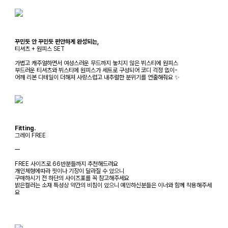
꾸민듯 안 꾸민듯 편안하게 완성되는,
티셔츠 + 원피스 SET
가볍고 캐주얼하면서 여성스러운 무드까지 놓치지 않은 뷔스티에 원피스
부드러운 티셔츠와 뷔스티에 원피스가 세트로 구성되어 코디 걱정 없이-
어깨 리본 디테일이 더해져 사랑스럽고 내추럴한 분위기를 연출해줘요 ✨
Fitting.
그레이 FREE
ㅡ
FREE 사이즈로 66반분들까지 추천해드려요
개인체형에따라 핏이나 기장이 달라질 수 있으니
구매하시기 전 하단의 사이즈표를 꼭 참고해주세요
밝은컬러는 소재 특성상 약간의 비침이 있으니 예민하신분들은 이너와 함께 착용해주세
요