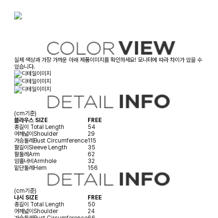
실제 색상과 가장 가까운 아래 제품이미지를 확인하세요! 모니터에 따라 차이가 있을 수
있습니다.
(cm기준)
블라우스 SIZE
FREE
총길이
Total Length
54
어깨넓이
Shoulder
29
가슴둘레
Bust Circumference
115
팔길이
Sleeve Length
35
팔둘레
Arm
62
암홀너비
Armhole
32
밑단둘레
Hem
156
(cm기준)
나시 SIZE
FREE
총길이
Total Length
50
어깨넓이
Shoulder
24