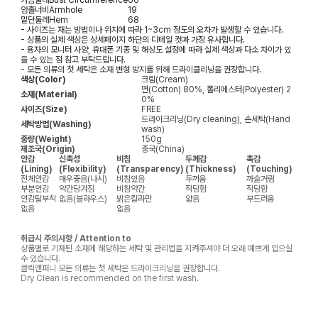
가슴둘레
Bust Circumference
66
암홀너비
Armhole
19
밑단둘레
Hem
68
- 사이즈는 재는 방법이나 위치에 따라 1~3cm 정도의 오차가 발생할 수 있습니다.
- 상품의 실제 색상은 상세페이지 하단의 디테일 컷과 가장 유사합니다.
- 용자의 모니터 사양, 휴대폰 기종 및 해상도 설정에 따라 실제 색상과 다소 차이가 있
을 수 있는 점 참고 부탁드립니다.
- 모든 의류의 첫 세탁은 소재 변형 방지를 위해 드라이클리닝을 권장합니다.
색상(Color)
크림(Cream)
면(Cotton) 80%, 폴리에스터(Polyester) 2
소재(Material)
0%
사이즈(Size)
FREE
드라이크리닝(Dry cleaning), 손세탁(Hand
세탁방법(Washing)
wash)
중량(Weight)
150g
제조국(Origin)
중국(China)
안감
신축성
비침
두께감
촉감
(Lining)
(Flexibility)
(Transparency)
(Thickness)
(Touching)
전체안감
매우좋음(나시)
비침있음
두꺼움
까슬거림
부분안감
약간당겨짐
비침약간
적당함
적당함
안감탈부착
없음(블라우스)
밝은칼라만
얇음
부드러움
없음
없음
취급시 주의사항 / Attention to
상품별로 기재된 소재에 해당하는 세탁 및 관리법을 지켜주셔야 더 오래 예쁘게 입으실
수 있습니다.
클릭앤퍼니 모든 의류는 첫 세탁은 드라이크리닝을 권장합니다.
Dry Clean is recommended on the first wash.