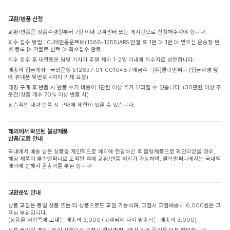
교환/반품 신청
교환/반품은 상품수령일부터 7일 이내 고객센터 또는 게시판으로 신청해주셔야 합니다.
회수 접수 방법 : CJ대한통운택배(1588-1255)ARS 연결 후 1번 ▷ 1번 ▷ 받으신 운송장 번
호 등록 ▷ 착불로 선택 ▷ 회수접수 완료
회수 접수 후 대한통운 담당 기사가 주말 제외 1-2일 이내에 회수지로 방문합니다.
배송비 입금계좌 : 국민은행 512637-01-001048 / 예금주 : (주)클릭앤퍼니 (입금자명 옆
에 휴대폰 뒷번호 4자리 기재 요청)
대량 구매 후 반품 시 반품 수거 비용이 1만원 이상 추가 부과될 수 있습니다. (30만원 이상 주
문건/상품 개수 70% 이상 반품 시)
상습적인 대량 반품 시 구매에 제한이 있을 수 있습니다.
해외에서 확인된 불량제품
반품/교환 안내
국내에서 배송 받은 상품을 개인적으로 해외에 전달하신 후 불량제품으로 확인되었을 경우,
해당 제품이 클릭앤퍼니로 도착된 후에 교환/반품 처리가 가능하며, 클릭앤퍼니에서는 국내택
배비에 한해서 운송비를 부담 합니다
교환운임 안내
상품 교환은 동일 상품 또는 타 상품으로도 교환 가능하며, 교환시 교환배송비 6,000원은 고
객님 부담입니다.
(상품을 저희쪽에 보내는 배송비 3,000+고객님께 다시 발송되는 배송비 3,000)