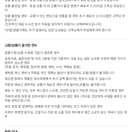
상품 불량일 경우 : 동일 상품으로 교환시 클릭앤퍼니에서 왕복 운임을 모두 부담합니다.
상품 불량일 경우 : 동일 상품 외 타 상품이나 옵션 변경시 배송비 3,000원 고객님 부담입니
다.
상품 불량일 경우 : 교환이 아닌 변심으로 반품을 할 경우 초기 배송비 3,000원은 고객님 부
담입니다.
(인위적인 훼손 & 수선 등의 악용을 방지하기 위함이니 양해부탁드립니다)
*교환/반품시에도 추가 발생되는 모든 도선료는 고객님께서 부담해주셔야 합니다.
교환/반품이 불가한 경우
반품기한(상품 수령후 7일)이 경과한 경우
공정거래, 표준약관 제 15조 2항에 의한 이용자의 사용 또는 일부 소비에 의하여 재화 가치가
현저히 감소한 경우
(착용 흔적, 화장품, 탈취제 냄새, 세탁, 수선, 택훼손 포함)
세탁을 하신 경우나 착용을 하신 후에는 불량이 발견되어도 교환/반품이 불가합니다.
워싱면 종류의 제품은 워싱과정에서 옷이 살짝 돌아가는 현상이 있을 수 있습니다.
피팅만 해보신 경우라도 상품이 훼손된 경우(구김,늘어남,보풀)는 불가합니다.
배송 시 생긴 구김, 단추 바느질의 느슨함, 간단한 손질이 가능한 마감실 처리가 미흡한 경우
거래처 공정 과정 중 단추구멍이 완벽히 뚫리지 않은 경우 (가위로 간단하게 구멍을 내주신 뒤
착용 부탁드립니다)
워싱 과정 중 발생하는 냄새와 단추 위치를 나타내는 초크 자국이 남은 경우
지퍼의 뻣뻣한 움직임, 신발이나 가방 및 소품 마감 처리에서 생긴 소량의 본드 자국이 있는 경
우
환불 안내