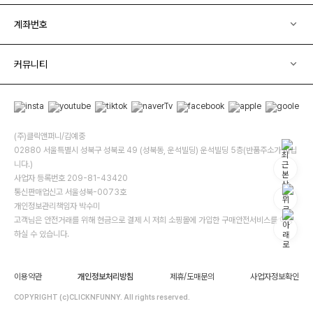
계좌번호
커뮤니티
(주)클릭앤퍼니/김예중
02880 서울특별시 성북구 성북로 49 (성북동, 운석빌딩) 운석빌딩 5층(반품주소가 아닙
니다.)
사업자 등록번호 209-81-43420
통신판매업신고 서울성북-0073호
개인정보관리책임자 박수미
고객님은 안전거래를 위해 현금으로 결제 시 저희 소핑몰에 가입한 구매안전서비스를 이용
하실 수 있습니다.
이용약관
개인정보처리방침
제휴/도매문의
사업자정보확인
COPYRIGHT (c)CLICKNFUNNY. All rights reserved.