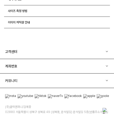
사이즈 측정 방법
이미지 저작권 안내
고객센터
계좌번호
커뮤니티
(주)클릭앤퍼니/김예중
02880 서울특별시 성북구 성북로 49 (성북동, 운석빌딩) 운석빌딩 5층(반품주소가 아닙