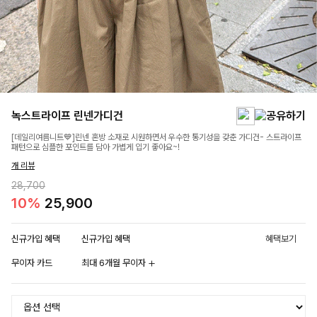
녹스트라이프 린넨가디건
[데일리여름니트💙]린넨 혼방 소재로 시원하면서 우수한 통기성을 갖춘 가디건- 스트라이프
패턴으로 심플한 포인트를 담아 가볍게 입기 좋아요~!
개 리뷰
28,700
10%
25,900
신규가입 혜택
신규가입 혜택
혜택보기
무이자 카드
최대 6개월 무이자