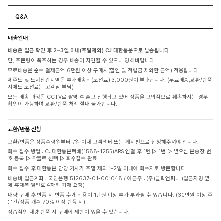
Q&A
배송안내
배송은 입금 확인 후 2~3일 이내(주말제외) CJ 대한통운으로 발송됩니다.
단, 주문량이 폭주하는 경우 배송이 지연될 수 있으니 양해바랍니다.
무료배송은 순수 결제금액 6만원 이상 구매시(할인 및 적립금 제외한 금액) 적용됩니다.
제주도 및 도서산간지역은 추가배송비(도선료) 3,000원이 부과됩니다. (무료배송,교환/반품
시에도 도선료는 고객님 부담)
모든 배송 과정은 CCTV로 촬영 후 출고 진행되고 있어 상품을 고의적으로 훼손하시는 경우
확인이 가능하며 교환/반품 처리 절대 불가합니다.
교환/반품 신청
교환/반품은 상품수령일부터 7일 이내 고객센터 또는 게시판으로 신청해주셔야 합니다.
회수 접수 방법 : CJ대한통운택배(1588-1255)ARS 연결 후 1번 ▷ 1번 ▷ 받으신 운송장 번
호 등록 ▷ 착불로 선택 ▷ 회수접수 완료
회수 접수 후 대한통운 담당 기사가 주말 제외 1-2일 이내에 회수지로 방문합니다.
배송비 입금계좌 : 국민은행 512637-01-001048 / 예금주 : (주)클릭앤퍼니 (입금자명 옆
에 휴대폰 뒷번호 4자리 기재 요청)
대량 구매 후 반품 시 반품 수거 비용이 1만원 이상 추가 부과될 수 있습니다. (30만원 이상 주
문건/상품 개수 70% 이상 반품 시)
상습적인 대량 반품 시 구매에 제한이 있을 수 있습니다.