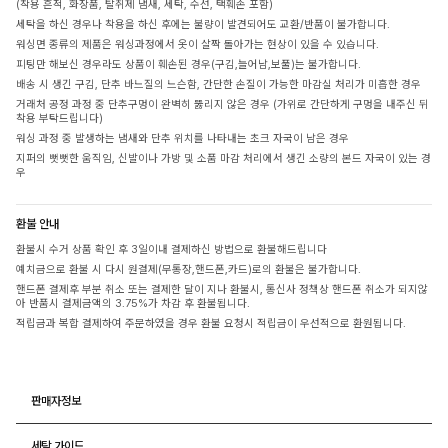
(착용 흔적, 화장품, 탈취제 냄새, 세탁, 수선, 택훼손 포함)
세탁을 하신 경우나 착용을 하신 후에는 불량이 발견되어도 교환/반품이 불가합니다.
워싱면 종류의 제품은 워싱과정에서 옷이 살짝 돌아가는 현상이 있을 수 있습니다.
피팅만 해보신 경우라도 상품이 훼손된 경우(구김,늘어남,보풀)는 불가합니다.
배송 시 생긴 구김, 단추 바느질의 느슨함, 간단한 손질이 가능한 마감실 처리가 미흡한 경우
거래처 공정 과정 중 단추구멍이 완벽히 뚫리지 않은 경우 (가위로 간단하게 구멍을 내주신 뒤
착용 부탁드립니다)
워싱 과정 중 발생하는 냄새와 단추 위치를 나타내는 초크 자국이 남은 경우
지퍼의 뻣뻣한 움직임, 신발이나 가방 및 소품 마감 처리에서 생긴 소량의 본드 자국이 있는 경
우
환불 안내
환불시 수거 상품 확인 후 3일이내 결제하신 방법으로 환불해드립니다
예치금으로 환불 시 다시 원결제(무통장,핸드폰,카드)로의 환불은 불가합니다.
핸드폰 결제후 부분 취소 또는 결제한 달이 지나 환불시, 통신사 정책상 핸드폰 취소가 되지않
아 반품시 결제금액의 3.75%가 차감 후 환불됩니다.
적립금과 복합 결제하여 주문하였을 경우 환불 요청시 적립금이 우선적으로 환원됩니다.
판매자정보
세탁 가이드