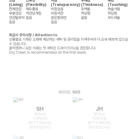
안감
신축성
비침
두께감
촉감
(Lining)
(Flexibility)
(Transparency)
(Thickness)
(Touching)
전체안감
매우좋음
비침있음
두꺼움
까슬거림
부분안감
약간당겨짐
비침약간
적당함
적당함
안감탈부착
없음
밝은칼라만
얇음
부드러움
없음
없음
취급시 주의사항 / Attention to
상품별로 기재된 소재에 해당하는 세탁 및 관리법을 지켜주셔야 더 오래 예쁘게 입으실
수 있습니다.
클릭앤퍼니 모든 의류는 첫 세탁은 드라이크리닝을 권장합니다.
Dry Clean is recommended on the first wash.
MODEL
SIZE
SH
JH
163cm
167cm
TOP(55)
TOP(55)
BOTTOM(26)
BOTTOM(26)
SHOES(240)
SHOES(240)