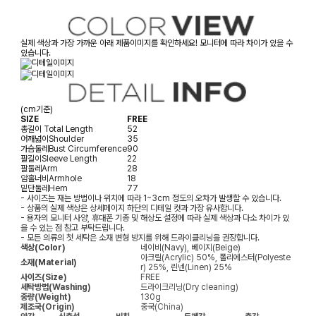
실제 색상과 가장 가까운 아래 제품이미지를 확인하세요! 모니터에 따라 차이가 있을 수
있습니다.
(cm기준)
SIZE
FREE
총길이
Total Length
52
어깨넓이
Shoulder
35
가슴둘레
Bust Circumference
90
팔길이
Sleeve Length
22
팔둘레
Arm
28
암홀너비
Armhole
18
밑단둘레
Hem
77
- 사이즈는 재는 방법이나 위치에 따라 1~3cm 정도의 오차가 발생할 수 있습니다.
- 상품의 실제 색상은 상세페이지 하단의 디테일 컷과 가장 유사합니다.
- 용자의 모니터 사양, 휴대폰 기종 및 해상도 설정에 따라 실제 색상과 다소 차이가 있
을 수 있는 점 참고 부탁드립니다.
- 모든 의류의 첫 세탁은 소재 변형 방지를 위해 드라이클리닝을 권장합니다.
색상(Color)
네이비(Navy), 베이지(Beige)
아크릴(Acrylic) 50%, 폴리에스터(Polyeste
소재(Material)
r) 25%, 린넨(Linen) 25%
사이즈(Size)
FREE
세탁방법(Washing)
드라이크리닝(Dry cleaning)
중량(Weight)
130g
제조국(Origin)
중국(China)