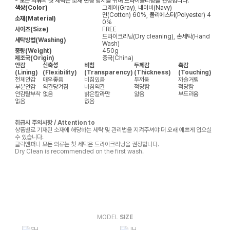
- 모든 의류의 첫 세탁은 소재 변형 방지를 위해 드라이클리닝을 권장합니다.
색상(Color)
그레이(Gray), 네이비(Navy)
면(Cotton) 60%, 폴리에스터(Polyester) 4
소재(Material)
0%
사이즈(Size)
FREE
드라이크리닝(Dry cleaning), 손세탁(Hand
세탁방법(Washing)
Wash)
중량(Weight)
450g
제조국(Origin)
중국(China)
안감
신축성
비침
두께감
촉감
(Lining)
(Flexibility)
(Transparency)
(Thickness)
(Touching)
전체안감
매우좋음
비침있음
두꺼움
까슬거림
부분안감
약간당겨짐
비침약간
적당함
적당함
안감탈부착
없음
밝은칼라만
얇음
부드러움
없음
없음
취급시 주의사항 / Attention to
상품별로 기재된 소재에 해당하는 세탁 및 관리법을 지켜주셔야 더 오래 예쁘게 입으실
수 있습니다.
클릭앤퍼니 모든 의류는 첫 세탁은 드라이크리닝을 권장합니다.
Dry Clean is recommended on the first wash.
MODEL
SIZE