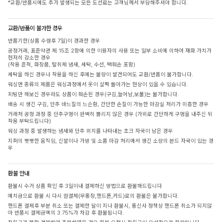
*교환/반품시에도 추가 발생되는 모든 도선료는 고객님께서 부담해주셔야 합니다.
교환/반품이 불가한 경우
반품기한(상품 수령후 7일)이 경과한 경우
공정거래, 표준약관 제 15조 2항에 의한 이용자의 사용 또는 일부 소비에 의하여 재화 가치가
현저히 감소한 경우
(착용 흔적, 화장품, 탈취제 냄새, 세탁, 수선, 택훼손 포함)
세탁을 하신 경우나 착용을 하신 후에는 불량이 발견되어도 교환/반품이 불가합니다.
워싱면 종류의 제품은 워싱과정에서 옷이 살짝 돌아가는 현상이 있을 수 있습니다.
피팅만 해보신 경우라도 상품이 훼손된 경우(구김,늘어남,보풀)는 불가합니다.
배송 시 생긴 구김, 단추 바느질의 느슨함, 간단한 손질이 가능한 마감실 처리가 미흡한 경우
거래처 공정 과정 중 단추구멍이 완벽히 뚫리지 않은 경우 (가위로 간단하게 구멍을 내주신 뒤
착용 부탁드립니다)
워싱 과정 중 발생하는 냄새와 단추 위치를 나타내는 초크 자국이 남은 경우
지퍼의 뻣뻣한 움직임, 신발이나 가방 및 소품 마감 처리에서 생긴 소량의 본드 자국이 있는 경
우
환불 안내
환불시 수거 상품 확인 후 3일이내 결제하신 방법으로 환불해드립니다
예치금으로 환불 시 다시 원결제(무통장,핸드폰,카드)로의 환불은 불가합니다.
핸드폰 결제후 부분 취소 또는 결제한 달이 지나 환불시, 통신사 정책상 핸드폰 취소가 되지않
아 반품시 결제금액의 3.75%가 차감 후 환불됩니다.