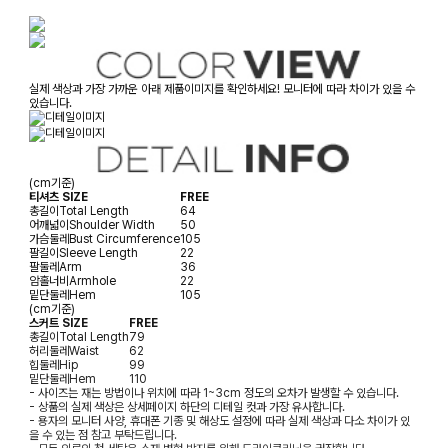
실제 색상과 가장 가까운 아래 제품이미지를 확인하세요! 모니터에 따라 차이가 있을 수
있습니다.
(cm기준)
티셔츠 SIZE
FREE
총길이
Total Length
64
어깨넓이
Shoulder Width
50
가슴둘레
Bust Circumference
105
팔길이
Sleeve Length
22
팔둘레
Arm
36
암홀너비
Armhole
22
밑단둘레
Hem
105
(cm기준)
스커트 SIZE
FREE
총길이
Total Length
79
허리둘레
Waist
62
힙둘레
Hip
99
밑단둘레
Hem
110
- 사이즈는 재는 방법이나 위치에 따라 1~3cm 정도의 오차가 발생할 수 있습니다.
- 상품의 실제 색상은 상세페이지 하단의 디테일 컷과 가장 유사합니다.
- 용자의 모니터 사양, 휴대폰 기종 및 해상도 설정에 따라 실제 색상과 다소 차이가 있
을 수 있는 점 참고 부탁드립니다.