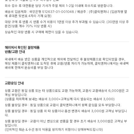
회수 접수 후 대한통운 담당 기사가 주말 제외 1-2일 이내에 회수지로 방문합니다.
배송비 입금계좌 : 국민은행 512637-01-001048 / 예금주 : (주)클릭앤퍼니 (입금자명 옆
에 휴대폰 뒷번호 4자리 기재 요청)
대량 구매 후 반품 시 반품 수거 비용이 1만원 이상 추가 부과될 수 있습니다. (30만원 이상 주
문건/상품 개수 70% 이상 반품 시)
상습적인 대량 반품 시 구매에 제한이 있을 수 있습니다.
해외에서 확인된 불량제품
반품/교환 안내
국내에서 배송 받은 상품을 개인적으로 해외에 전달하신 후 불량제품으로 확인되었을 경우,
해당 제품이 클릭앤퍼니로 도착된 후에 교환/반품 처리가 가능하며, 클릭앤퍼니에서는 국내택
배비에 한해서 운송비를 부담 합니다
교환운임 안내
상품 교환은 동일 상품 또는 타 상품으로도 교환 가능하며, 교환시 교환배송비 6,000원은 고
객님 부담입니다.
(상품을 저희쪽에 보내는 배송비 3,000+고객님께 다시 발송되는 배송비 3,000)
상품 불량일 경우 : 동일 상품으로 교환시 클릭앤퍼니에서 왕복 운임을 모두 부담합니다.
상품 불량일 경우 : 동일 상품 외 타 상품이나 옵션 변경시 배송비 3,000원 고객님 부담입니
다.
상품 불량일 경우 : 교환이 아닌 변심으로 반품을 할 경우 초기 배송비 3,000원은 고객님 부
담입니다.
(인위적인 훼손 & 수선 등의 악용을 방지하기 위함이니 양해부탁드립니다)