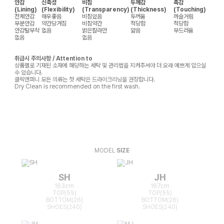
안감
신축성
비침
두께감
촉감
(Lining)
(Flexibility)
(Transparency)
(Thickness)
(Touching)
전체안감
매우좋음
비침있음
두꺼움
까슬거림
부분안감
약간당겨짐
비침약간
적당함
적당함
안감탈부착
없음
밝은칼라만
얇음
부드러움
없음
없음
취급시 주의사항 / Attention to
상품별로 기재된 소재에 해당하는 세탁 및 관리법을 지켜주셔야 더 오래 예쁘게 입으실
수 있습니다.
클릭앤퍼니 모든 의류는 첫 세탁은 드라이크리닝을 권장합니다.
Dry Clean is recommended on the first wash.
MODEL
SIZE
SH
JH
163cm
167cm
TOP(55)
TOP(55)
BOTTOM(26)
BOTTOM(26)
SHOES(240)
SHOES(240)