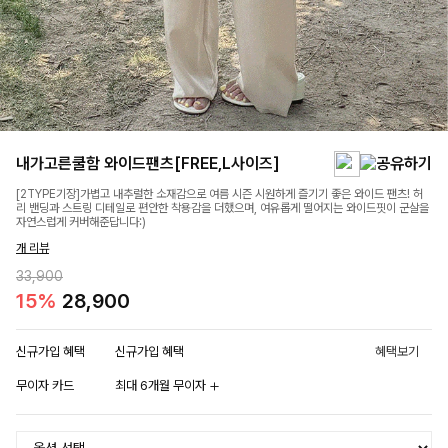
내가고른쿨함 와이드팬츠[FREE,L사이즈]
[2TYPE기장]가볍고 내추럴한 소재감으로 여름 시즌 시원하게 즐기기 좋은 와이드 팬츠! 허
리 밴딩과 스트링 디테일로 편안한 착용감을 더했으며, 여유롭게 떨어지는 와이드핏이 군살을
자연스럽게 커버해준답니다:)
개 리뷰
33,900
15%
28,900
신규가입 혜택
신규가입 혜택
혜택보기
무이자 카드
최대 6개월 무이자