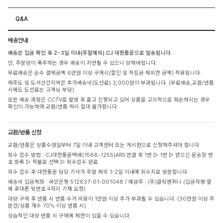
Q&A
배송안내
배송은 입금 확인 후 2~3일 이내(주말제외) CJ 대한통운으로 발송됩니다.
단, 주문량이 폭주하는 경우 배송이 지연될 수 있으니 양해바랍니다.
무료배송은 순수 결제금액 6만원 이상 구매시(할인 및 적립금 제외한 금액) 적용됩니다.
제주도 및 도서산간지역은 추가배송비(도선료) 3,000원이 부과됩니다. (무료배송,교환/반품
시에도 도선료는 고객님 부담)
모든 배송 과정은 CCTV로 촬영 후 출고 진행되고 있어 상품을 고의적으로 훼손하시는 경우
확인이 가능하며 교환/반품 처리 절대 불가합니다.
교환/반품 신청
교환/반품은 상품수령일부터 7일 이내 고객센터 또는 게시판으로 신청해주셔야 합니다.
회수 접수 방법 : CJ대한통운택배(1588-1255)ARS 연결 후 1번 ▷ 1번 ▷ 받으신 운송장 번
호 등록 ▷ 착불로 선택 ▷ 회수접수 완료
회수 접수 후 대한통운 담당 기사가 주말 제외 1-2일 이내에 회수지로 방문합니다.
배송비 입금계좌 : 국민은행 512637-01-001048 / 예금주 : (주)클릭앤퍼니 (입금자명 옆
에 휴대폰 뒷번호 4자리 기재 요청)
대량 구매 후 반품 시 반품 수거 비용이 1만원 이상 추가 부과될 수 있습니다. (30만원 이상 주
문건/상품 개수 70% 이상 반품 시)
상습적인 대량 반품 시 구매에 제한이 있을 수 있습니다.