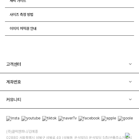
세탁 가이드
사이즈 측정 방법
이미지 저작권 안내
고객센터
계좌번호
커뮤니티
(주)클릭앤퍼니/김예중
02880 서울특별시 성북구 성북로 49 (성북동, 운석빌딩) 운석빌딩 5층(반품주소가 아닙