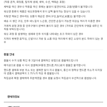
(착용 흔적, 화장품, 탈취제 냄새, 세탁, 수선, 택훼손 포함)
세탁을 하신 경우나 착용을 하신 후에는 불량이 발견되어도 교환/반품이 불가합니다.
워싱면 종류의 제품은 워싱과정에서 옷이 살짝 돌아가는 현상이 있을 수 있습니다.
피팅만 해보신 경우라도 상품이 훼손된 경우(구김,늘어남,보풀)는 불가합니다.
배송 시 생긴 구김, 단추 바느질의 느슨함, 간단한 손질이 가능한 마감실 처리가 미흡한 경우
거래처 공정 과정 중 단추구멍이 완벽히 뚫리지 않은 경우 (가위로 간단하게 구멍을 내주신 뒤
착용 부탁드립니다)
워싱 과정 중 발생하는 냄새와 단추 위치를 나타내는 초크 자국이 남은 경우
지퍼의 뻣뻣한 움직임, 신발이나 가방 및 소품 마감 처리에서 생긴 소량의 본드 자국이 있는 경
우
환불 안내
환불시 수거 상품 확인 후 3일이내 결제하신 방법으로 환불해드립니다
예치금으로 환불 시 다시 원결제(무통장,핸드폰,카드)로의 환불은 불가합니다.
핸드폰 결제후 부분 취소 또는 결제한 달이 지나 환불시, 통신사 정책상 핸드폰 취소가 되지않
아 반품시 결제금액의 3.75%가 차감 후 환불됩니다.
적립금과 복합 결제하여 주문하였을 경우 환불 요청시 적립금이 우선적으로 환원됩니다.
판매자정보