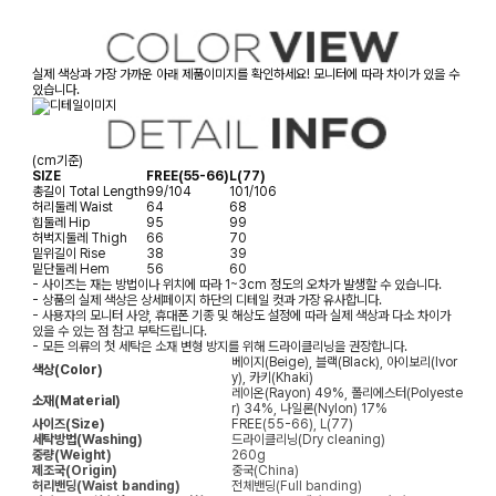
실제 색상과 가장 가까운 아래 제품이미지를 확인하세요! 모니터에 따라 차이가 있을 수
있습니다.
(cm기준)
SIZE
FREE(55-66)
L(77)
총길이
Total Length
99/104
101/106
허리둘레
Waist
64
68
힙둘레
Hip
95
99
허벅지둘레
Thigh
66
70
밑위길이
Rise
38
39
밑단둘레
Hem
56
60
- 사이즈는 재는 방법이나 위치에 따라 1~3cm 정도의 오차가 발생할 수 있습니다.
- 상품의 실제 색상은 상세페이지 하단의 디테일 컷과 가장 유사합니다.
- 사용자의 모니터 사양, 휴대폰 기종 및 해상도 설정에 따라 실제 색상과 다소 차이가
있을 수 있는 점 참고 부탁드립니다.
- 모든 의류의 첫 세탁은 소재 변형 방지를 위해 드라이클리닝을 권장합니다.
베이지(Beige), 블랙(Black), 아이보리(Ivor
색상(Color)
y), 카키(Khaki)
레이온(Rayon) 49%, 폴리에스터(Polyeste
소재(Material)
r) 34%, 나일론(Nylon) 17%
사이즈(Size)
FREE(55-66), L(77)
세탁방법(Washing)
드라이클리닝(Dry cleaning)
중량(Weight)
260g
제조국(Origin)
중국(China)
허리밴딩(Waist banding)
전체밴딩(Full banding)