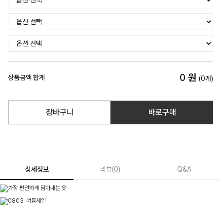
0
원
상품금액 합계
(
0
개)
장바구니
바로구매
상세정보
리뷰
(
0
)
Q&A